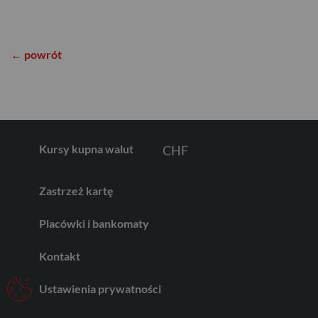
EUR
← powrót
GBP
CHF
Kursy kupna walut
Zastrzeż kartę
AED
Placówki i bankomaty
Kontakt
AUD
Ustawienia prywatności