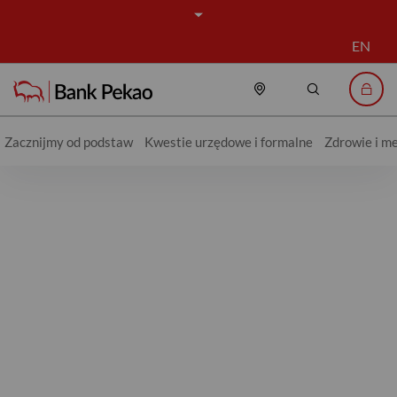
EN
Placówki i bankomat
Szukaj
Logo
Zacznijmy od podstaw
Kwestie urzędowe i formalne
Zdrowie i m
Bierz internet za rogi z Dancing