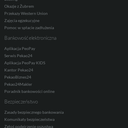
Okazje z Żubrem
Przekazy Western Union
SEK
Zajęcia egzekucyjne
Pomoc w spłacie zadłużenia
Bankowość elektroniczna
RON
Aplikacja PeoPay
Serwis Pekao24
Aplikacja PeoPay KIDS
TRY
Kantor Pekao24
PekaoBiznes24
Pekao24Makler
Poradnik bankowości online
ILS
Bezpieczeństwo
Zasady bezpiecznego bankowania
MXN
Komunikaty bezpieczeństwa
Zgłoś podejrzenie oszustwa