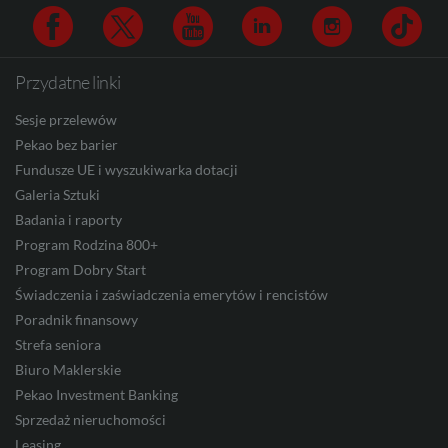
CAD
Przydatne linki
Facebook
Twitter
Youtube
Linkedin
Instagram
TikTo
HUF
Sesje przelewów
Pekao bez barier
Fundusze UE i wyszukiwarka dotacji
JPY
Galeria Sztuki
Badania i raporty
Program Rodzina 800+
CZK
Program Dobry Start
Świadczenia i zaświadczenia emerytów i rencistów
Poradnik finansowy
Strefa seniora
DKK
Biuro Maklerskie
Pekao Investment Banking
Sprzedaż nieruchomości
NOK
Leasing