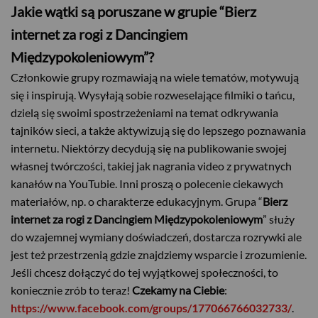
Jakie wątki są poruszane w grupie “Bierz
internet za rogi z Dancingiem
Międzypokoleniowym”?
Członkowie grupy rozmawiają na wiele tematów, motywują
się i inspirują. Wysyłają sobie rozweselające filmiki o tańcu,
dzielą się swoimi spostrzeżeniami na temat odkrywania
tajników sieci, a także aktywizują się do lepszego poznawania
internetu. Niektórzy decydują się na publikowanie swojej
własnej twórczości, takiej jak nagrania video z prywatnych
kanałów na YouTubie. Inni proszą o polecenie ciekawych
materiałów, np. o charakterze edukacyjnym. Grupa “
Bierz
internet za rogi z Dancingiem Międzypokoleniowym
” służy
do wzajemnej wymiany doświadczeń, dostarcza rozrywki ale
jest też przestrzenią gdzie znajdziemy wsparcie i zrozumienie.
Jeśli chcesz dołączyć do tej wyjątkowej społeczności, to
USD
koniecznie zrób to teraz!
Czekamy na Ciebie
:
https://www.facebook.com/groups/177066766032733/
.