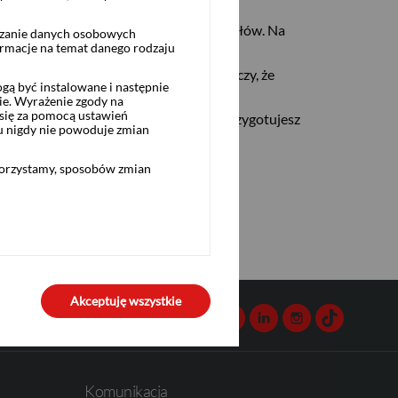
znajdziesz mnóstwo inspirujących materiałów. Na
rzanie danych osobowych
ormacje na temat danego rodzaju
ją i które pragniesz opanować. Wystarczy, że
ą być instalowane i następnie
ie. Wyrażenie zgody na
się za pomocą ustawień
tać z kulinarnych inspiracji, na pewno przygotujesz
u nigdy nie powoduje zmian
korzystamy, sposobów zmian
Akceptuję wszystkie
Kontakt
Facebook
Twitter
Youtube
Linkedin
Instagram
TikTok
Komunikacja