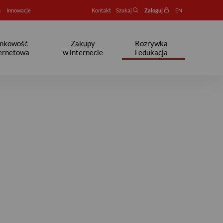
u
Innowacje
Kontakt
Szukaj
Zaloguj
EN
nkowość
Zakupy
Rozrywka
ternetowa
w internecie
i edukacja
fa seniora - Bank Pekao S.A.