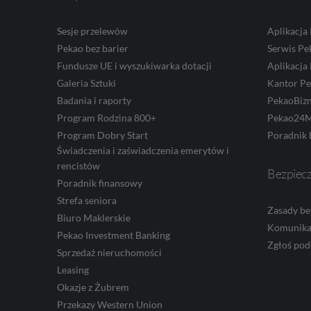
AED
Sesje przelewów
Aplikacja
Pekao bez barier
Serwis Pe
Fundusze UE i wyszukiwarka dotacji
Aplikacja
AUD
Galeria Sztuki
Kantor P
Badania i raporty
PekaoBiz
Program Rodzina 800+
Pekao24M
Program Dobry Start
Poradnik 
CAD
Świadczenia i zaświadczenia emerytów i
rencistów
Bezpiec
Poradnik finansowy
HUF
Strefa seniora
Zasady be
Biuro Maklerskie
Komunika
Pekao Investment Banking
Zgłoś pod
Sprzedaż nieruchomości
JPY
Leasing
Okazje z Żubrem
Przekazy Western Union