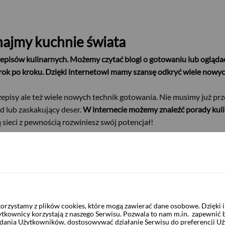
znajmy kuchnie świata
rzepisów kulinarnych. Możemy czytać blogi o gotowaniu lub ogląda
k po kroku. Dzięki internetowi mamy szansę odkryć wiele nowyc
zepisy ale też wiele nowych technik gotowania. Nie musimy już 
d lub zaskakujący deser.
W internecie możemy znaleźć porady kul
 sieci z pewnością rozwiniesz swój potencjał!
e.
Wystarczy, że w pasku swojej wyszukiwarki wpiszemy nazwę int
amy pomysłu na konkretne danie, możemy wyszukać bardziej ogóln
ody również otrzymamy całą listę inspirujących przepisów!
rzystamy z plików cookies, które mogą zawierać dane osobowe. Dzięki
ytkownicy korzystają z naszego Serwisu. Pozwala to nam m.in. zapewnić
żądania Użytkowników, dostosowywać działanie Serwisu do preferencji U