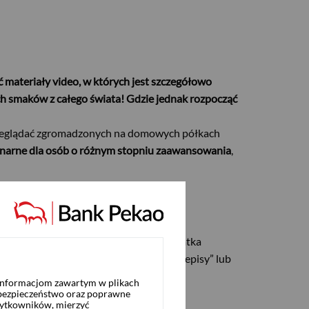
ć materiały video, w których jest szczegółowo
h smaków z całego świata! Gdzie jednak rozpocząć
przeglądać zgromadzonych na domowych półkach
inarne dla osób o różnym stopniu zaawansowania
,
eresującego nas dania
, na przykład “sałatka
e frazy
, takie jak chociażby “kurczak przepisy” lub
 informacjom zawartym w plikach
 bezpieczeństwo oraz poprawne
żytkowników, mierzyć