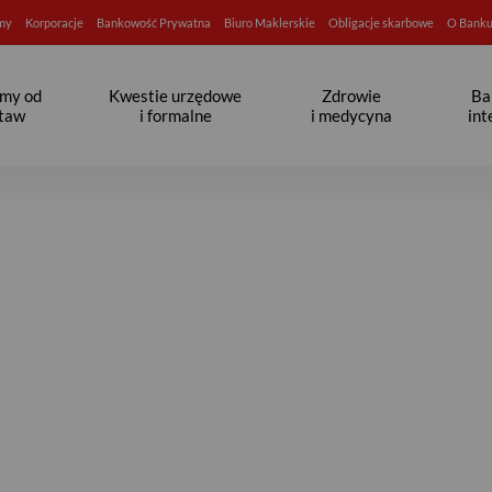
rmy
Korporacje
Bankowość Prywatna
Biuro Maklerskie
Obligacje skarbowe
O Bank
jmy od
Kwestie urzędowe
Zdrowie
Ba
taw
i formalne
i medycyna
in
znajmy kuchnie świata - Stre