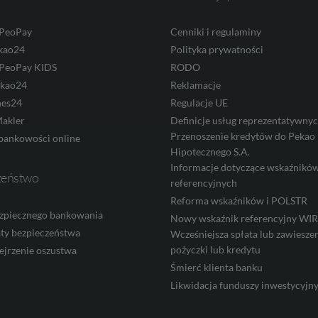
 PeoPay
Cenniki i regulaminy
kao24
Polityka prywatności
 PeoPay KIDS
RODO
ekao24
Reklamacje
nes24
Regulacje UE
akler
Definicje usług reprezentatywny
Przenoszenie kredytów do Pekao
bankowości online
Hipotecznego S.A.
Informacje dotyczące wskaźnikó
zeństwo
referencyjnych
Reforma wskaźników i POLSTR
zpiecznego bankowania
Nowy wskaźnik referencyjny W
ty bezpieczeństwa
Wcześniejsza spłata lub zawieszen
pożyczki lub kredytu
ejrzenie oszustwa
Śmierć klienta banku
Likwidacja funduszy inwestycyjn