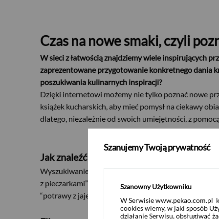
C
zas na nowe smaki, czyli po
W sieci z łatwością znajdziemy wiele inspirujących p
zaprezentowane przygotowanie konkretnego dania kro
poszukiwania kulinarnych inspiracji?
Dzięki internetowi możemy nie tylko poznać nowe pr
książek kucharskich, aby mieć pomysł na ciekawy obia
dlatego, niezależnie od swoich umiejętności, z pomocą
Szanujemy Twoją prywatność
Jak znaleźć przepisy kulinarne w sieci?
Wyszukiwanie przepisów w sieci jest naprawdę prost
z pieczarkami” lub “żurek z białą kiełbasą”.
Jeśli nie m
Szanowny Użytkowniku
“potrawy z jajek na Wielkanoc”. Korzystając z tej met
W Serwisie www.pekao.com.pl ko
cookies wiemy, w jaki sposób Uż
działanie Serwisu, obsługiwać 