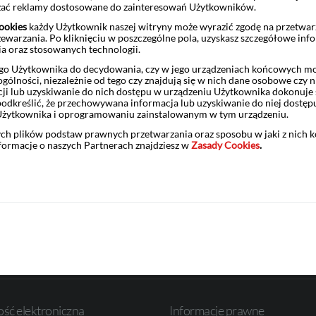
czać reklamy dostosowane do zainteresowań Użytkowników.
rne, koniecznie zapoznaj się z platformą video YouTube, na której 
ookies
każdy Użytkownik naszej witryny może wyrazić zgodę na przetwa
zewarzania. Po kliknięciu w poszczególne pola, uzyskasz szczegółowe inf
ektóre z nich prowadzą telewizyjne gwiazdy kuchni.
ia oraz stosowanych technologii.
etne dania lub sprawdzone techniki gotowania, które Cię interesu
o Użytkownika do decydowania, czy w jego urządzeniach końcowych mog
ę.
ólności, niezależnie od tego czy znajdują się w nich dane osobowe czy n
ji lub uzyskiwanie do nich dostępu w urządzeniu Użytkownika dokonuje 
ągnięcie ręki!
Niezależnie od tego, w jakiej formie będziesz korzys
odkreślić, że przechowywana informacja lub uzyskiwanie do niej dostęp
Użytkownika i oprogramowaniu zainstalowanym w tym urządzeniu.
ych plików podstaw prawnych przetwarzania oraz sposobu w jaki z nich 
nformacje o naszych Partnerach znajdziesz w
Zasady Cookies
.
Zastrzeż kartę
Placówki i bankomaty
ść elektroniczna
Informacje prawne