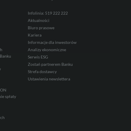
Infolinia: 519 222 222
Aktualności
Biuro prasowe
Kariera
Informacje dla inwestorów
ch
Analizy ekonomiczne
 Banku
Serwis ESG
Zostań partnerem Banku
w
Strefa dostawcy
Ustawienia newslettera
IRON
ie spłaty
ych