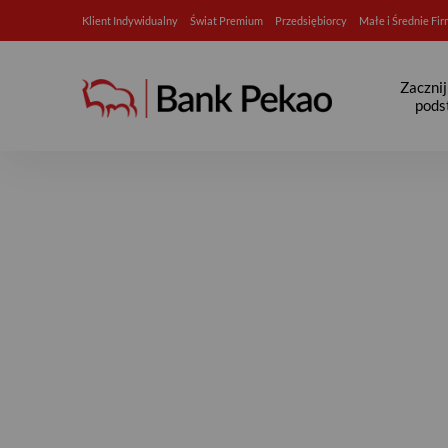
Klient Indywidualny
Świat Premium
Przedsiębiorcy
Małe i Średnie Fi
Zaczni
pods
Czas na nowe smaki, czyli po