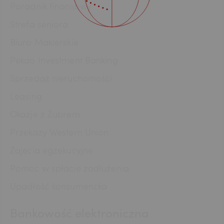
Poradnik finansowy
NOK
Strefa seniora
Biuro Maklerskie
Pekao Investment Banking
SEK
Sprzedaż nieruchomości
Leasing
RON
Okazje z Żubrem
Przekazy Western Union
TRY
Zajęcia egzekucyjne
Pomoc w spłacie zadłużenia
Upadłość konsumencka
ILS
Bankowość elektroniczna