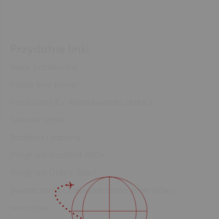
CAD
Przydatne linki
Sesje przelewów
HUF
Pekao bez barier
Fundusze UE i wyszukiwarka dotacji
JPY
Galeria sztuki
Badania i raporty
Program Rodzina 800+
CZK
Program Dobry Start
Świadczenia i zaświadczenia emerytów i
DKK
rencistów