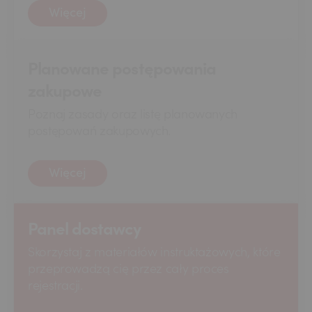
Więcej
Planowane postępowania
zakupowe
Poznaj zasady oraz listę planowanych
postępowań zakupowych.
Więcej
Panel dostawcy
Skorzystaj z materiałów instruktażowych, które
przeprowadzą cię przez cały proces
rejestracji.