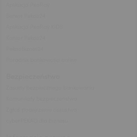
Aplikacja PeoPay
MXN
Serwis Pekao24
Aplikacja PeoPay KIDS
ZAR
Kantor Pekao24
PekaoBiznes24
CNY
Poradnik bankowości online
Bezpieczeństwo
Zasady bezpiecznego bankowania
Komunikaty bezpieczeństwa
Zgłoś podejrzenie oszustwa
cyberPEKAO dla biznesu