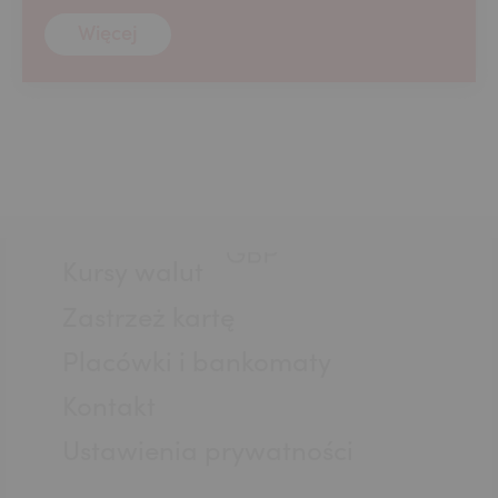
USD
Więcej
EUR
GBP
Stopka
Kursy walut
CHF
Zastrzeż kartę
Placówki i bankomaty
AED
Kontakt
Ustawienia prywatności
AUD