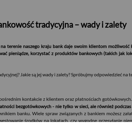
nkowość tradycyjna – wady i zalety
y na terenie naszego kraju bank daje swoim klientom możliwość 
wać pieniądze, korzystać z produktów bankowych (takich jak lo
ycyjnej? Jakie są jej wady i zalety? Spróbujmy odpowiedzieć na te
pośrednim kontakcie z klientem oraz płatnościach gotówkowych. B
tności bezgotówkowych - nie tylko w sieci, ale również podczas
cownikiem banku. Wiele spraw związanych z bankiem możesz zał
westowanie środków na lokatach, czy wygodne przesyłanie pienię
esz, to komputer z dostępem do internetu lub aplikacja banku na