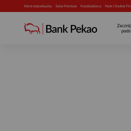
Klient Indywidualny
Świat Premium
Przedsiębiorcy
Małe i Średnie Fi
Zaczni
pods
Bankowość elektroniczna, a 