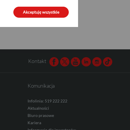
Akceptuję wszystkie
Kontakt
Facebook
Twitter
Youtube
Linkedin
Instagram
TikTok
Komunikacja
Infolinia: 519 222 222
Aktualności
Biuro prasowe
Kariera
Informacje dla inwestorów