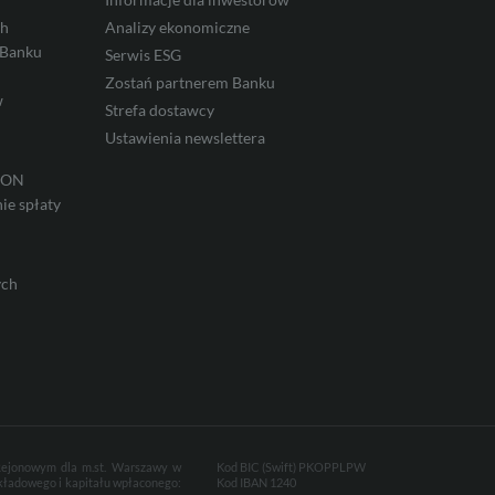
ch
Analizy ekonomiczne
 Banku
Serwis ESG
Zostań partnerem Banku
w
Strefa dostawcy
Ustawienia newslettera
IRON
ie spłaty
ych
 Rejonowym dla m.st. Warszawy w
Kod BIC (Swift) PKOPPLPW
kładowego i kapitału wpłaconego:
Kod IBAN 1240