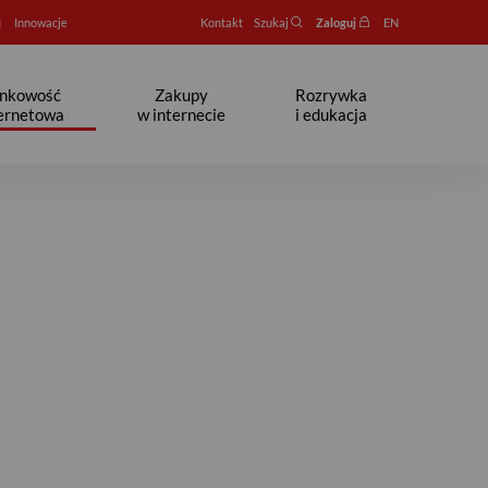
u
Innowacje
Kontakt
Szukaj
Zaloguj
EN
nkowość
Zakupy
Rozrywka
ternetowa
w internecie
i edukacja
zalety - Strefa seniora - Ba