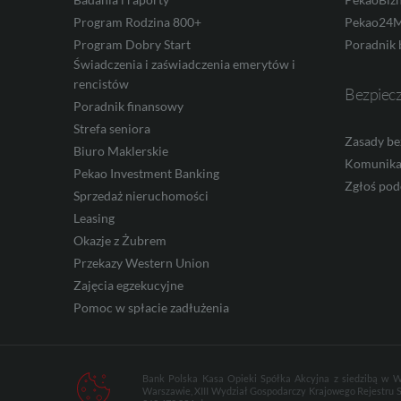
CAD
Program Rodzina 800+
Pekao24M
Program Dobry Start
Poradnik 
Świadczenia i zaświadczenia emerytów i
rencistów
HUF
Bezpiec
Poradnik finansowy
Strefa seniora
Zasady be
Biuro Maklerskie
Komunika
JPY
Pekao Investment Banking
Zgłoś pod
Sprzedaż nieruchomości
Leasing
CZK
Okazje z Żubrem
Przekazy Western Union
Zajęcia egzekucyjne
Pomoc w spłacie zadłużenia
DKK
Bank Polska Kasa Opieki Spółka Akcyjna z siedzibą w W
NOK
Warszawie, XIII Wydział Gospodarczy Krajowego Rejestru 