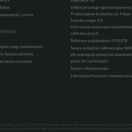
akler
Definicje usług reprezentatywny
Przenoszenie kredytów do Pekao
bankowości online
Hipotecznego S.A.
Informacje dotyczące wskaźnikó
zeństwo
referencyjnych
Reforma wskaźników i POLSTR
zpiecznego bankowania
Nowy wskaźnik referencyjny W
ty bezpieczeństwa
Wcześniejsza spłata lub zawieszen
pożyczki lub kredytu
ejrzenie oszustwa
Śmierć klienta banku
Likwidacja funduszy inwestycyjn
arszawie, ul. Żubra 1, 01-066 Warszawa, wpisany do rejestru przedsiębiorców w Sądzie
Sądowego, KRS: 0000014843, NIP: 526-00-06-841, REGON: 000010205, wysokość kapitału za