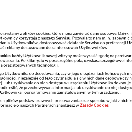
oniczna i internetowa, trudno doszukać się jakichkolwiek wad.
No
 jest prosta, intuicyjna. Jeśli będziesz przestrzegać zasad bezp
rzystamy z plików cookies, które mogą zawierać dane osobowe. Dzięki
ytkownicy korzystają z naszego Serwisu. Pozwala to nam m.in. zapewnić
żądania Użytkowników, dostosowywać działanie Serwisu do preferencji U
czać reklamy dostosowane do zainteresowań Użytkowników.
rto zdać sobie sprawę z niektórych słabszych jej stron. Jedną z n
ookies
każdy Użytkownik naszej witryny może wyrazić zgodę na przetwa
zewarzania. Po kliknięciu w poszczególne pola, uzyskasz szczegółowe inf
ie banku lub zapłacić kartą w sklepie. Pamiętać również trzeba o
ia oraz stosowanych technologii.
o wiadomości od twojego banku. Gdy masz wątpliwości - zadzwoń na 
o Użytkownika do decydowania, czy w jego urządzeniach końcowych mog
ólności, niezależnie od tego czy znajdują się w nich dane osobowe czy n
ji lub uzyskiwanie do nich dostępu w urządzeniu Użytkownika dokonuje 
odkreślić, że przechowywana informacja lub uzyskiwanie do niej dostęp
Użytkownika i oprogramowaniu zainstalowanym w tym urządzeniu.
j możesz między innymi ustawić stałe płatności i zapomnieć o com
ych plików podstaw prawnych przetwarzania oraz sposobu w jaki z nich 
taje być problemem.
nformacje o naszych Partnerach znajdziesz w
Zasady Cookies
.
wieniem, dzięki któremu możesz szybciej płacić za codzienne zaku
 wygodnie zarządzać swoimi finansami.
Co ważne, systemy ba
bie z nimi prawie każda, nawet niedoświadczona osoba. Ty też spróbu