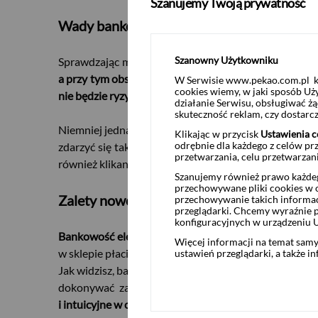
Szanujemy Twoją prywatność
Wady bankowości elektronicznej
Szanowny Użytkowniku
Sprawdzając możliwości, jakie daje bankowość elektr
a przy tym obsługa poszczególnych kanałów bankowości
W Serwisie www.pekao.com.pl ko
cookies wiemy, w jaki sposób Uż
nie będzie ryzykowne.
działanie Serwisu, obsługiwać 
skuteczność reklam, czy dostar
Niemniej jednak mówiąc o bankowości elektronicznej wa
Klikając w przycisk
Ustawienia c
odrębnie dla każdego z celów pr
zdarzyć się tak, że nie uda ci się zalogować na stron
przetwarzania, celu przetwarzan
również klikania w linki, które przesyłane są np. jak
Szanujemy również prawo każdeg
przechowywane pliki cookies w og
Zalety nowoczesnych form bankowości
przechowywanie takich informac
przeglądarki. Chcemy wyraźnie p
konfiguracyjnych w urządzeniu 
Bankowość elektroniczna ma wiele zalet
. Dzięki nie
Więcej informacji na temat sam
w sklepie płacisz szybciej, a wydawanie reszty przes
ustawień przeglądarki, a także i
Jak widzisz, bankowość elektroniczna jest sporym ułat
dokonywać zakupów bez wychodzenia z domu oraz
USD
i intuicyjne w obsłudze
. Dzięki temu poradzić może so