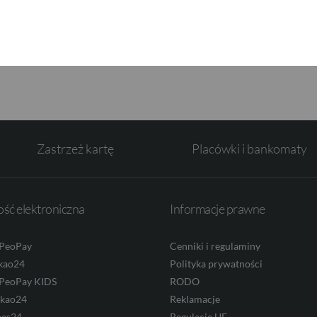
erz prosty samouczek do korzystania z aplikacji PeoPay.
Zastrzeż kartę
Placówki i bankomaty
ść elektroniczna
Informacje prawne
 PeoPay
Cenniki i regulaminy
kao24
Polityka prywatności
 PeoPay KIDS
RODO
ekao24
Reklamacje
nes24
Regulacje UE