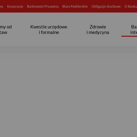
rmy
Korporacje
Bankowość Prywatna
Biuro Maklerskie
Obligacje skarbowe
O Bank
jmy od
Kwestie urzędowe
Zdrowie
Ba
taw
i formalne
i medycyna
in
bankowość tradycyjna wady i 