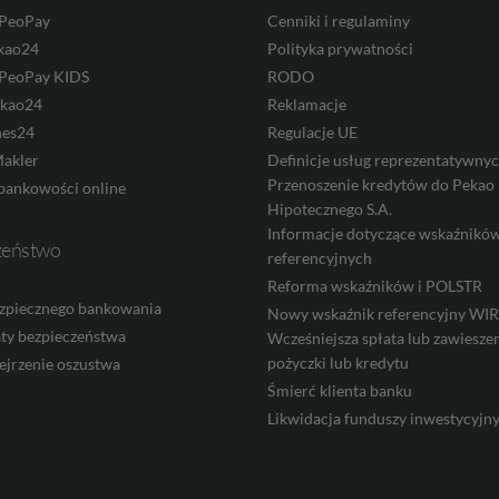
 PeoPay
Cenniki i regulaminy
kao24
Polityka prywatności
 PeoPay KIDS
RODO
ekao24
Reklamacje
nes24
Regulacje UE
akler
Definicje usług reprezentatywny
Przenoszenie kredytów do Pekao
bankowości online
Hipotecznego S.A.
Informacje dotyczące wskaźnikó
zeństwo
referencyjnych
Reforma wskaźników i POLSTR
zpiecznego bankowania
Nowy wskaźnik referencyjny W
ty bezpieczeństwa
Wcześniejsza spłata lub zawieszen
pożyczki lub kredytu
ejrzenie oszustwa
Śmierć klienta banku
Likwidacja funduszy inwestycyjn