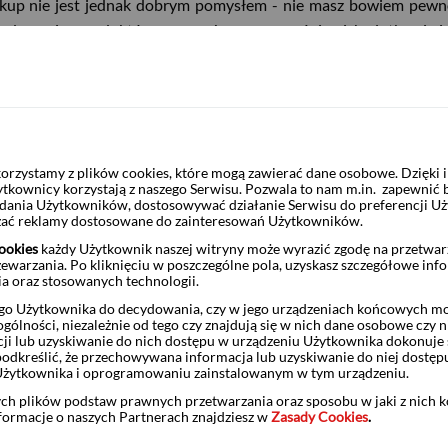
kup nie jest jednak dobrym pomysłem - nie masz bowiem pewnoś
ne opisy produktów oraz możesz zapoznać się z ich ulotkami - jes
żne oferty
 mogą znacząco różnić się między sobą, ponieważ sklepy te 
kupie poszczególnych preparatów, sprawdź jaką mają cenę w ki
rzystamy z plików cookies, które mogą zawierać dane osobowe. Dzięki
ytkownicy korzystają z naszego Serwisu. Pozwala to nam m.in. zapewnić
żądania Użytkowników, dostosowywać działanie Serwisu do preferencji U
czać reklamy dostosowane do zainteresowań Użytkowników.
ookies
każdy Użytkownik naszej witryny może wyrazić zgodę na przetwa
e ceny? Czas więc na zakupy. W poszukiwaniu produktów, kt
zewarzania. Po kliknięciu w poszczególne pola, uzyskasz szczegółowe inf
ia oraz stosowanych technologii.
 postać rubryczki z ikonką lupy). Gdy znajdziesz lek, wybierz iloś
jąc w aptece internetowej
płacisz za jedną przesyłkę, warto więc 
o Użytkownika do decydowania, czy w jego urządzeniach końcowych mog
ólności, niezależnie od tego czy znajdują się w nich dane osobowe czy n
kup teraz”, podaj swój adres oraz zapłać za zakupy korzystają
ji lub uzyskiwanie do nich dostępu w urządzeniu Użytkownika dokonuje 
odkreślić, że przechowywana informacja lub uzyskiwanie do niej dostęp
rym masz rachunek. Przykładowo, więcej na temat tego, co dokładn
Użytkownika i oprogramowaniu zainstalowanym w tym urządzeniu.
olecenie przelewu), przeczytasz
tutaj
.
ych plików podstaw prawnych przetwarzania oraz sposobu w jaki z nich 
nformacje o naszych Partnerach znajdziesz w
Zasady Cookies
.