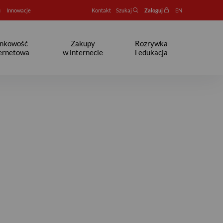
u
Innowacje
Kontakt
Szukaj
Zaloguj
EN
nkowość
Zakupy
Rozrywka
ternetowa
w internecie
i edukacja
ao S.A.