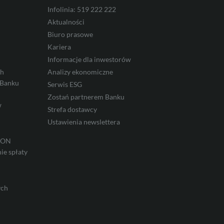
Infolinia: 519 222 222
Aktualności
Biuro prasowe
Kariera
Informacje dla inwestorów
ch
Analizy ekonomiczne
 Banku
Serwis ESG
Zostań partnerem Banku
w
Strefa dostawcy
Ustawienia newslettera
IRON
ie spłaty
ych