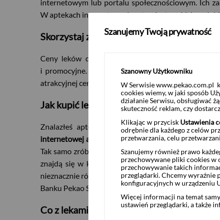
internetowym lub portalu społecznościowym. Ich za
W aptekach internetowych natomiast znajdziesz dokład
Szanujemy Twoją prywatność
Skorzystaj z porównywarek lub sprawdź ró
Ceny leków dostępnych w aptekach internetowych
i promocyjne. Zanim podejmiesz więc decyzję o za
Szanowny Użytkowniku
atrakcyjnej ceny pomóc mogą ci porównywarki cen.
W Serwisie www.pekao.com.pl ko
cookies wiemy, w jaki sposób Uż
działanie Serwisu, obsługiwać 
Jak kupić leki w sieci?
skuteczność reklam, czy dostar
Klikając w przycisk
Ustawienia c
Znalazłeś aptekę internetową, która ma korzystn
odrębnie dla każdego z celów pr
przetwarzania, celu przetwarzan
internetowej apteki wyszukiwarka
(najczęściej mająca
Tak samo zrób z kolejnymi lekami. Pamiętaj, że kupu
Szanujemy również prawo każdeg
przechowywane pliki cookies w og
znajdą się w koszyku, wybierz opcję „zapłać” lub „
przechowywanie takich informac
przeglądarki. Chcemy wyraźnie p
nieznacznie różnić się w zależności od banku, w któ
konfiguracyjnych w urządzeniu 
Banku Pekao S.A. (między innymi jak zrobić szybkie p
Więcej informacji na temat sam
ustawień przeglądarki, a także i
Co z lekami na receptę?