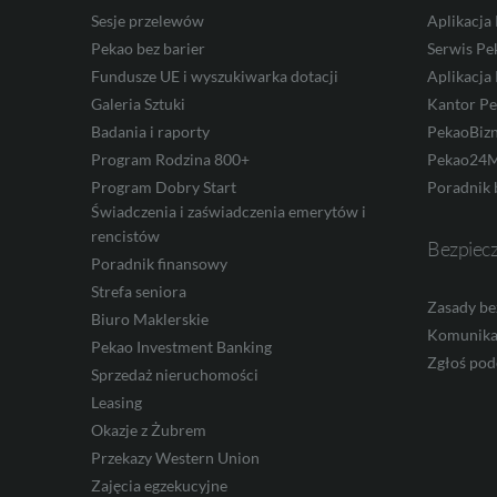
Sesje przelewów
Aplikacja
Pekao bez barier
Serwis Pe
Fundusze UE i wyszukiwarka dotacji
Aplikacja
AUD
Galeria Sztuki
Kantor P
Badania i raporty
PekaoBiz
Program Rodzina 800+
Pekao24M
CAD
Program Dobry Start
Poradnik 
Świadczenia i zaświadczenia emerytów i
rencistów
Bezpiec
Poradnik finansowy
HUF
Strefa seniora
Zasady be
Biuro Maklerskie
Komunika
Pekao Investment Banking
Zgłoś pod
JPY
Sprzedaż nieruchomości
Leasing
Okazje z Żubrem
Przekazy Western Union
CZK
Zajęcia egzekucyjne