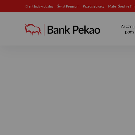
Klient Indywidualny
Świat Premium
Przedsiębiorcy
Małe i Średnie Fi
Zaczni
pods
Jak kupić leki przez internet