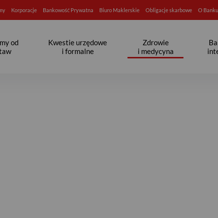
rmy
Korporacje
Bankowość Prywatna
Biuro Maklerskie
Obligacje skarbowe
O Bank
jmy od
Kwestie urzędowe
Zdrowie
Ba
taw
i formalne
i medycyna
in
? - Strefa seniora - Bank Pek