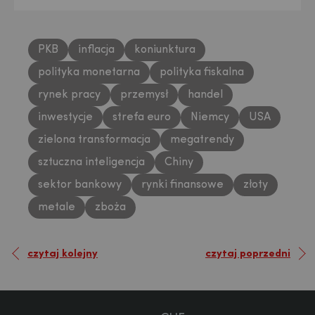
PKB
inflacja
koniunktura
polityka monetarna
polityka fiskalna
rynek pracy
przemysł
handel
inwestycje
strefa euro
Niemcy
USA
USD
zielona transformacja
megatrendy
sztuczna inteligencja
Chiny
sektor bankowy
rynki finansowe
złoty
EUR
metale
zboża
czytaj kolejny
czytaj poprzedni
GBP