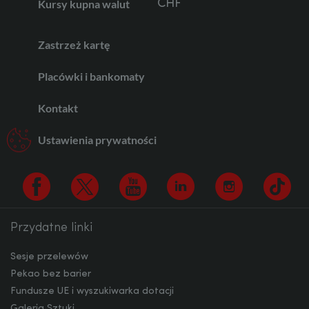
CHF
Kursy kupna walut
Zastrzeż kartę
AED
Placówki i bankomaty
Kontakt
AUD
Ustawienia prywatności
CAD
Przydatne linki
Facebook
Twitter
Youtube
Linkedin
Instagram
TikTo
HUF
Sesje przelewów
Pekao bez barier
JPY
Fundusze UE i wyszukiwarka dotacji
Galeria Sztuki