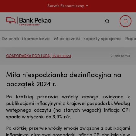
Serwis Ekonomiczny
Szukaj
Logo
Dzienniki i komentarze
Miesięczniki i raporty specjalne
Rapo
Analizy makroekonomiczne - Publikac
GOSPODARKA POD LUPĄ | 15.02.2024
2 lata temu
Miła niespodzianka dezinflacyjna na
początek 2024 r.
Po krótkiej przerwie wróciły emocje związane z
publikacjami inflacyjnymi z krajowej gospodarki. Według
wstępnego odczytu (na starych wagach) inflacja CPI
spadła w styczniu do 3,9% r/r.
Po krótkiej przerwie wróciły emocje związane z publikacjami
inflacyjnymi z krajowej gospodarki. Inflacja CPI obniżyła się w