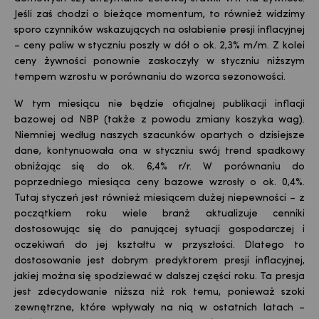
Jeśli zaś chodzi o bieżące momentum, to również widzimy
sporo czynników wskazujących na osłabienie presji inflacyjnej
– ceny paliw w styczniu poszły w dół o ok. 2,3% m/m. Z kolei
ceny żywności ponownie zaskoczyły w styczniu niższym
tempem wzrostu w porównaniu do wzorca sezonowości.
W tym miesiącu nie będzie oficjalnej publikacji inflacji
bazowej od NBP (także z powodu zmiany koszyka wag).
Niemniej według naszych szacunków opartych o dzisiejsze
dane, kontynuowała ona w styczniu swój trend spadkowy
obniżając się do ok. 6,4% r/r. W porównaniu do
poprzedniego miesiąca ceny bazowe wzrosły o ok. 0,4%.
Tutaj styczeń jest również miesiącem dużej niepewności – z
początkiem roku wiele branż aktualizuje cenniki
dostosowując się do panującej sytuacji gospodarczej i
oczekiwań do jej kształtu w przyszłości. Dlatego to
dostosowanie jest dobrym predyktorem presji inflacyjnej,
jakiej można się spodziewać w dalszej części roku. Ta presja
jest zdecydowanie niższa niż rok temu, ponieważ szoki
zewnętrzne, które wpływały na nią w ostatnich latach –