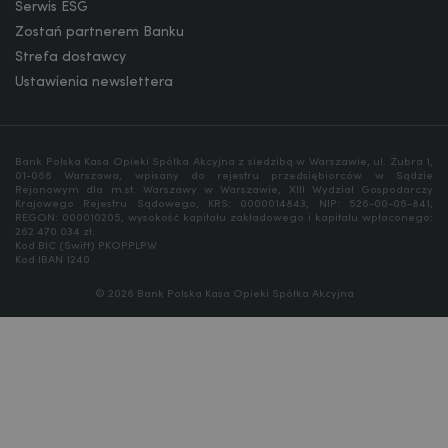
Serwis ESG
Zostań partnerem Banku
Strefa dostawcy
Ustawienia newslettera
Bank Polska Kasa Opieki Spółka Akcyjna z siedzibą w Warszawie, ul. Żubra 1,
01-066 Warszawa, wpisany do rejestru przedsiębiorców w Sądzie
Rejonowym dla m.st. Warszawy w Warszawie, XIII Wydział Gospodarczy
Krajowego Rejestru Sądowego, KRS: 0000014843, NIP: 526-00-06-841,
REGON: 000010205, wysokość kapitału zakładowego i kapitału wpłaconego:
262 470 034 zł.
Kod BIC (Swift) PKOPPLPW
Kod IBAN 1240
© 2026 Bank Polska Kasa Opieki Spółka Akcyjna