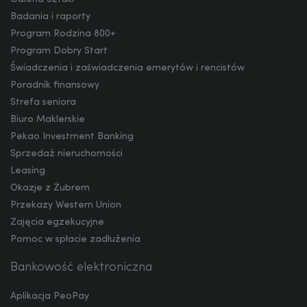
Badania i raporty
Program Rodzina 800+
CZK
Program Dobry Start
Świadczenia i zaświadczenia emerytów i rencistów
Poradnik finansowy
DKK
Strefa seniora
Biuro Maklerskie
Pekao Investment Banking
Sprzedaż nieruchomości
NOK
Leasing
Okazje z Żubrem
Przekazy Western Union
SEK
Zajęcia egzekucyjne
Pomoc w spłacie zadłużenia
Bankowość elektroniczna
RON
Aplikacja PeoPay