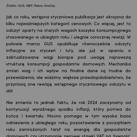
Źródło: GUS, NBP, Pekao Analizy.
Jak co roku, wstępna styczniowa publikacja jest okrojona do
kilku najważniejszych kategorii cenowych. Co więcej, jest to
odczyt oparty na starych wagach koszyka konsumpcyjnego
stosowanego w ubiegłym roku i ulegnie corocznej rewizji. W
połowie marca GUS opublikuje równocześnie odczyty
inflacyjne za styczeń i luty, ale już w oparciu o
zaktualizowane wagi biorące pod uwagę najnowszą
strukturę konsumpcji gospodarstw domowych. Mechanika
zmian wag i ich wpływ na finalne dane są trudne do
przewidzenia, ale widzimy większe prawdopdobieństwo, że
przyniosą one rewizję wstępnego styczniowego odczytu w
dół.
Nie zmienia to jednak faktu, że rok 2024 zaczynamy od
kontynuacji wyraźnego spadku inflacji, który potrwa do
końca I kwartału. Mocno pomaga w tym wysoka baza
odniesienia z ubiegłego roku, pozostawienie z początkiem
roku zamrożonych taryf na energię dla gospodarstw
domowych czy utrzymanie zerowej stawki VAT na żywność.