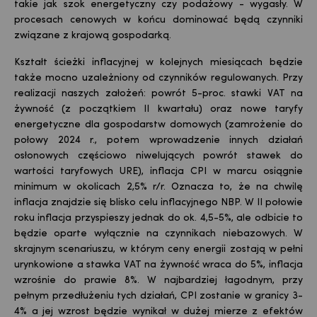
takie jak szok energetyczny czy podażowy - wygasły. W
procesach cenowych w końcu dominować będą czynniki
związane z krajową gospodarką.
Kształt ścieżki inflacyjnej w kolejnych miesiącach będzie
także mocno uzależniony od czynników regulowanych. Przy
realizacji naszych założeń: powrót 5-proc. stawki VAT na
żywność (z początkiem II kwartału) oraz nowe taryfy
energetyczne dla gospodarstw domowych (zamrożenie do
połowy 2024 r., potem wprowadzenie innych działań
osłonowych częściowo niwelujących powrót stawek do
wartości taryfowych URE), inflacja CPI w marcu osiągnie
minimum w okolicach 2,5% r/r. Oznacza to, że na chwilę
inflacja znajdzie się blisko celu inflacyjnego NBP. W II połowie
roku inflacja przyspieszy jednak do ok. 4,5-5%, ale odbicie to
będzie oparte wyłącznie na czynnikach niebazowych. W
skrajnym scenariuszu, w którym ceny energii zostają w pełni
urynkowione a stawka VAT na żywność wraca do 5%, inflacja
wzrośnie do prawie 8%. W najbardziej łagodnym, przy
pełnym przedłużeniu tych działań, CPI zostanie w granicy 3-
4% a jej wzrost będzie wynikał w dużej mierze z efektów