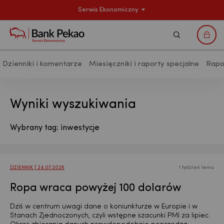
Serwis Ekonomiczny
Szukaj
Logo
Dzienniki i komentarze
Miesięczniki i raporty specjalne
Rapo
Wyniki Wyszukiwania - Analizy makr
Wyniki wyszukiwania
Wybrany tag: inwestycje
DZIENNIK | 24.07.2026
1 tydzień temu
Ropa wraca powyżej 100 dolarów
Dziś w centrum uwagi dane o koniunkturze w Europie i w
Stanach Zjednoczonych, czyli wstępne szacunki PMI za lipiec.