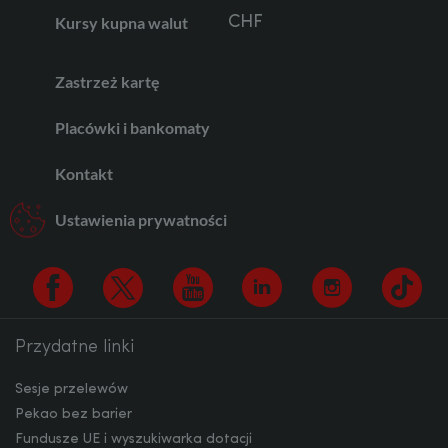
Kursy kupna walut
CHF
Zastrzeż kartę
AED
Placówki i bankomaty
Kontakt
AUD
Ustawienia prywatności
CAD
Przydatne linki
Facebook
Twitter
Youtube
Linkedin
Instagram
TikTo
HUF
Sesje przelewów
Pekao bez barier
Fundusze UE i wyszukiwarka dotacji
JPY