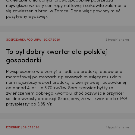
Okres zbierania danych prawdopodobnie poprzedza
największe wzrosty cen ropy naftowej i całkowite załamanie
się zawieszenia broni w Zatoce. Dane więc powinny mieć
pozytywny wydźwięk.
GOSPODARKA POD LUPĄ | 20.07.2026
2 tygodnie temu
To był dobry kwartał dla polskiej
gospodarki
Przyspieszenie w przemyśle i odbicie produkcji budowlano-
montażowej po mrozach z pierwszych miesięcy roku dało
nam najszybszy wzrost produkcji przemysłowej i budowlanej
od ponad 4 lat – o 3,7% kw/kw. Sam czerwiec był tylko
zwieńczeniem dobrego kwartału, choć oczywiście przyniósł
solidne wzrosty produkcji. Szacujemy, że w II kwartale b.r. PKB
przyspieszył do 3,8% r/r.
DZIENNIK | 09.07.2026
4 tygodnie temu