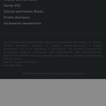
Serwis ESG
Zostań partnerem Banku
Strefa dostawcy
Ustawienia newslettera
Bank Polska Kasa Opieki Spółka Akcyjna z siedzibą w Warszawie, ul. Żubra 1,
01-066 Warszawa, wpisany do rejestru przedsiębiorców w Sądzie
Rejonowym dla m.st. Warszawy w Warszawie, XIII Wydział Gospodarczy
Krajowego Rejestru Sądowego, KRS: 0000014843, NIP: 526-00-06-841,
REGON: 000010205, wysokość kapitału zakładowego i kapitału wpłaconego:
262 470 034 zł.
Kod BIC (Swift) PKOPPLPW
Kod IBAN 1240
© 2026 Bank Polska Kasa Opieki Spółka Akcyjna