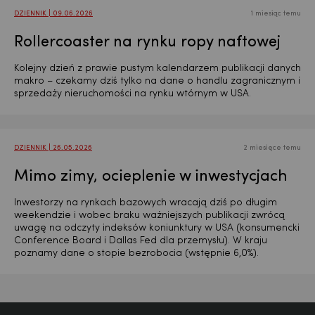
DZIENNIK | 09.06.2026
1 miesiąc temu
Rollercoaster na rynku ropy naftowej
Kolejny dzień z prawie pustym kalendarzem publikacji danych
makro – czekamy dziś tylko na dane o handlu zagranicznym i
sprzedaży nieruchomości na rynku wtórnym w USA.
DZIENNIK | 26.05.2026
2 miesięce temu
USD
Mimo zimy, ocieplenie w inwestycjach
Inwestorzy na rynkach bazowych wracają dziś po długim
EUR
weekendzie i wobec braku ważniejszych publikacji zwrócą
uwagę na odczyty indeksów koniunktury w USA (konsumencki
Conference Board i Dallas Fed dla przemysłu). W kraju
poznamy dane o stopie bezrobocia (wstępnie 6,0%).
GBP