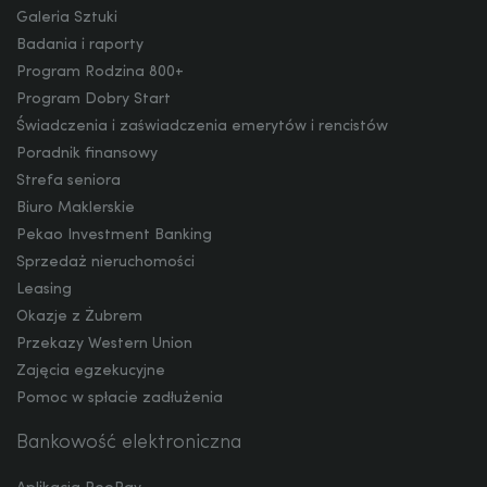
Galeria Sztuki
Badania i raporty
Program Rodzina 800+
CZK
Program Dobry Start
Świadczenia i zaświadczenia emerytów i rencistów
Poradnik finansowy
DKK
Strefa seniora
Biuro Maklerskie
Pekao Investment Banking
Sprzedaż nieruchomości
NOK
Leasing
Okazje z Żubrem
Przekazy Western Union
SEK
Zajęcia egzekucyjne
Pomoc w spłacie zadłużenia
Bankowość elektroniczna
RON