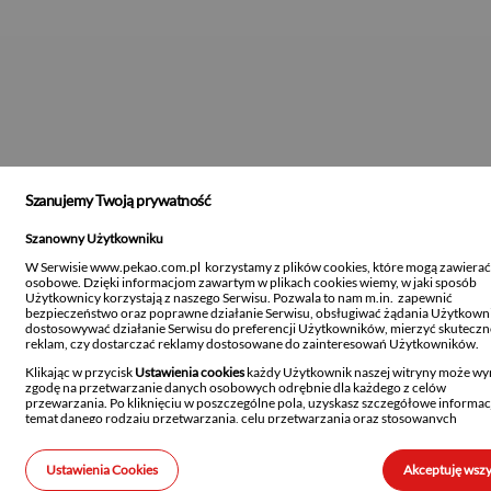
Szanujemy Twoją prywatność
Szanowny Użytkowniku
W Serwisie www.pekao.com.pl korzystamy z plików cookies, które mogą zawiera
osobowe. Dzięki informacjom zawartym w plikach cookies wiemy, w jaki sposób
Użytkownicy korzystają z naszego Serwisu. Pozwala to nam m.in. zapewnić
bezpieczeństwo oraz poprawne działanie Serwisu, obsługiwać żądania Użytkown
dostosowywać działanie Serwisu do preferencji Użytkowników, mierzyć skutecz
reklam, czy dostarczać reklamy dostosowane do zainteresowań Użytkowników.
Klikając w przycisk
Ustawienia cookies
każdy Użytkownik naszej witryny może wy
zgodę na przetwarzanie danych osobowych odrębnie dla każdego z celów
przewarzania. Po kliknięciu w poszczególne pola, uzyskasz szczegółowe informac
temat danego rodzaju przetwarzania, celu przetwarzania oraz stosowanych
technologii.
Szanujemy również prawo każdego Użytkownika do decydowania, czy w jego
Ustawienia Cookies
Akceptuję wszy
urządzeniach końcowych mogą być instalowane i następnie przechowywane pliki