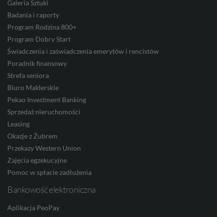
Galeria Sztuki
JPY
Badania i raporty
Program Rodzina 800+
Program Dobry Start
CZK
Świadczenia i zaświadczenia emerytów i rencistów
Poradnik finansowy
Strefa seniora
Biuro Maklerskie
DKK
Pekao Investment Banking
Sprzedaż nieruchomości
Leasing
NOK
Okazje z Żubrem
Przekazy Western Union
Zajęcia egzekucyjne
SEK
Pomoc w spłacie zadłużenia
Bankowość elektroniczna
Aplikacja PeoPay
RON