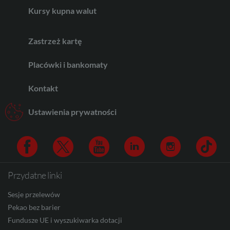
Kursy kupna walut
CHF
Zastrzeż kartę
Placówki i bankomaty
AED
Kontakt
AUD
Ustawienia prywatności
CAD
Przydatne linki
Facebook
Twitter
Youtube
Linkedin
Instagram
TikTo
HUF
Sesje przelewów
Pekao bez barier
Fundusze UE i wyszukiwarka dotacji