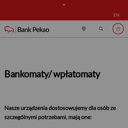
EN
Placówki i bankomat
Szukaj
Logo
Bankomaty/ wpłatomaty - Bank P
Bankomaty/ wpłatomaty
Nasze urządzenia dostosowujemy dla osób ze
szczególnymi potrzebami, mają one
: