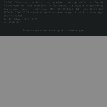
01-066 Warszawa, wpisany do rejestru przedsiębiorców w Sądzie
Rejonowym dla m.st. Warszawy w Warszawie, XIII Wydział Gospodarczy
Krajowego Rejestru Sądowego, KRS: 0000014843, NIP: 526-00-06-841,
REGON: 000010205, wysokość kapitału zakładowego i kapitału wpłaconego:
262 470 034 zł.
Kod BIC (Swift) PKOPPLPW
Kod IBAN 1240
© 2026 Bank Polska Kasa Opieki Spółka Akcyjna