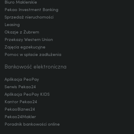
Biuro Maklerskie
Pekao Investment Banking
Sprzedaż nieruchomości
NOK
Leasing
Okazje z Żubrem
Przekazy Western Union
SEK
Zajęcia egzekucyjne
Pomoc w spłacie zadłużenia
Bankowość elektroniczna
RON
Aplikacja PeoPay
Serwis Pekao24
TRY
Aplikacja PeoPay KIDS
Kantor Pekao24
PekaoBiznes24
Pekao24Makler
ILS
Poradnik bankowości online