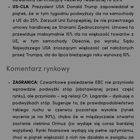
Uśredniony cel inflacyjny Rezerwy Federalnej to 2,0%.
US-CŁA
: Prezydent USA Donald Trump zapowiedział w
piątek, że w tym tygodniu podwyższy cła na samochody
z UE do 25%. Zarzucił Unii Europejskiej, że nie przestrzega
umowy handlowej ze Stanami Zjednoczonymi. Umowa ta
przewiduje maksymalnie 15% cła na większość towarów z
UE, w tym samochody. Obecnie, po wyroku Sądu
Najwyższego USA znoszącym większość ceł nałożonych
przez Trumpa, cła do lipca bieżącego roku wynoszą 10%.
Komentarz rynkowy
ZAGRANICA:
Czwartkowe posiedzenie EBC nie przyniosło
wprawdzie podwyżki stóp (obstawianej przez część
rynku), ale przyniosło – wg relacji Ch. Lagarde – dyskusję o
podwyżkach stóp. Sugeruje to, że prawdopodobieństwo
takiego ruchu w czerwcu pozostaje wysokie (rynek
wycenia je na 90%), chyba że w międzyczasie otwarta
zostanie cieśnina Ormuz (co wydaje się coraz bardziej
wątpliwe). Rynki finansowe wydają się pełne optymizmu,
choć w piątek większość z nich nie działała w związku ze