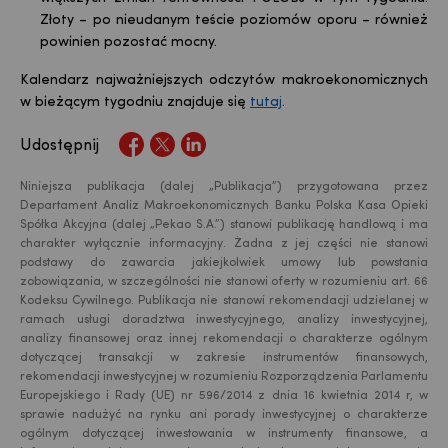
Złoty – po nieudanym teście poziomów oporu – również
powinien pozostać mocny.
Kalendarz najważniejszych odczytów makroekonomicznych
w bieżącym tygodniu znajduje się
tutaj
.
Udostępnij
Niniejsza publikacja (dalej „Publikacja”) przygotowana przez
Departament Analiz Makroekonomicznych Banku Polska Kasa Opieki
Spółka Akcyjna (dalej „Pekao S.A.”) stanowi publikację handlową i ma
charakter wyłącznie informacyjny. Żadna z jej części nie stanowi
podstawy do zawarcia jakiejkolwiek umowy lub powstania
zobowiązania, w szczególności nie stanowi oferty w rozumieniu art. 66
Kodeksu Cywilnego. Publikacja nie stanowi rekomendacji udzielanej w
ramach usługi doradztwa inwestycyjnego, analizy inwestycyjnej,
analizy finansowej oraz innej rekomendacji o charakterze ogólnym
dotyczącej transakcji w zakresie instrumentów finansowych,
rekomendacji inwestycyjnej w rozumieniu Rozporządzenia Parlamentu
Europejskiego i Rady (UE) nr 596/2014 z dnia 16 kwietnia 2014 r, w
sprawie nadużyć na rynku ani porady inwestycyjnej o charakterze
ogólnym dotyczącej inwestowania w instrumenty finansowe, a