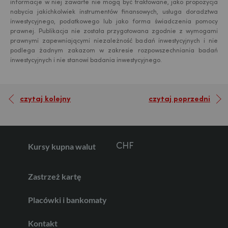
informacje w niej zawarte nie mogą być traktowane, jako propozycja
nabycia jakichkolwiek instrumentów finansowych, usługa doradztwa
USD
inwestycyjnego, podatkowego lub jako forma świadczenia pomocy
prawnej. Publikacja nie została przygotowana zgodnie z wymogami
prawnymi zapewniającymi niezależność badań inwestycyjnych i nie
podlega żadnym zakazom w zakresie rozpowszechniania badań
EUR
inwestycyjnych i nie stanowi badania inwestycyjnego.
czytaj kolejny
czytaj poprzedni
GBP
Kursy kupna walut
CHF
Zastrzeż kartę
AED
Placówki i bankomaty
Kontakt