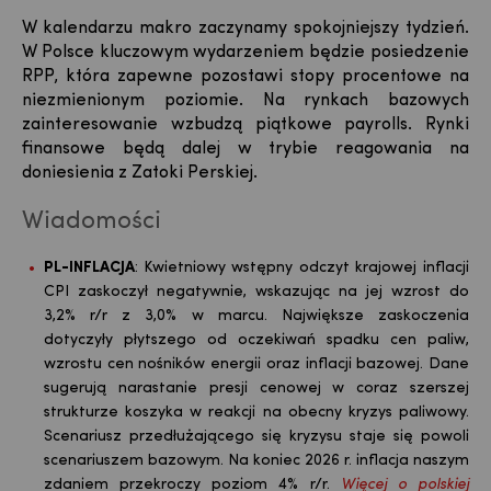
W kalendarzu makro zaczynamy spokojniejszy tydzień.
W Polsce kluczowym wydarzeniem będzie posiedzenie
RPP, która zapewne pozostawi stopy procentowe na
niezmienionym poziomie. Na rynkach bazowych
zainteresowanie wzbudzą piątkowe payrolls. Rynki
finansowe będą dalej w trybie reagowania na
doniesienia z Zatoki Perskiej.
Wiadomości
PL-INFLACJA
:
Kwietniowy wstępny odczyt krajowej inflacji
CPI zaskoczył negatywnie, wskazując na jej wzrost do
3,2% r/r z 3,0% w marcu. Największe zaskoczenia
dotyczyły płytszego od oczekiwań spadku cen paliw,
wzrostu cen nośników energii oraz inflacji bazowej. Dane
sugerują narastanie presji cenowej w coraz szerszej
strukturze koszyka w reakcji na obecny kryzys paliwowy.
Scenariusz przedłużającego się kryzysu staje się powoli
scenariuszem bazowym. Na koniec 2026 r. inflacja naszym
zdaniem przekroczy poziom 4% r/r.
Więcej o polskiej