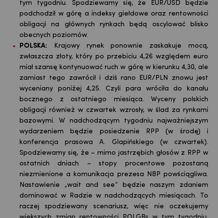
tym tygodniu. Spodziewamy się, że EUR/USD będzie
podchodził w górę a indeksy giełdowe oraz rentowności
obligacji na głównych rynkach będą oscylować blisko
obecnych poziomów.
POLSKA:
Krajowy rynek ponownie zaskakuje mocą,
zwłaszcza złoty, który po przebiciu 4,26 względem euro
miał szansę kontynuować ruch w górę w kierunku 4,30, ale
zamiast tego zawrócił i dziś rano EUR/PLN znowu jest
wyceniany poniżej 4,25. Czyli para wróciła do kanału
bocznego z ostatniego miesiąca. Wyceny polskich
obligacji również w czwartek wzrosły, w ślad za rynkami
bazowymi. W nadchodzącym tygodniu najważniejszym
wydarzeniem będzie posiedzenie RPP (w środę) i
konferencja prasowa A. Glapińskiego (w czwartek).
Spodziewamy się, że – mimo jastrzębich głosów z RPP w
ostatnich dniach – stopy procentowe pozostaną
niezmienione a komunikacja prezesa NBP powściągliwa.
Nastawienie „wait and see” będzie naszym zdaniem
dominować w Radzie w nadchodzących miesiącach. To
raczej spodziewany scenariusz, więc nie oczekujemy
większych zmian rentowności POLGBs w tym tygodniu.