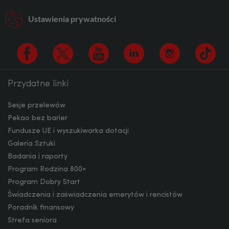
AUD
Ustawienia prywatności
CAD
Przydatne linki
Facebook
Twitter
Youtube
Linkedin
Instagram
TikTo
HUF
Sesje przelewów
Pekao bez barier
Fundusze UE i wyszukiwarka dotacji
JPY
Galeria Sztuki
Badania i raporty
Program Rodzina 800+
CZK
Program Dobry Start
Świadczenia i zaświadczenia emerytów i rencistów
Poradnik finansowy
DKK
Strefa seniora