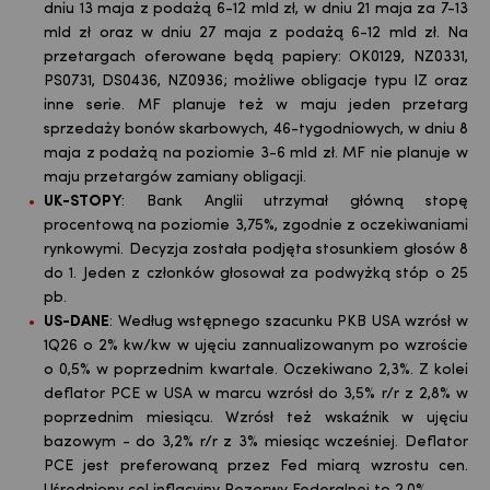
dniu 13 maja z podażą 6-12 mld zł, w dniu 21 maja za 7-13
mld zł oraz w dniu 27 maja z podażą 6-12 mld zł. Na
przetargach oferowane będą papiery: OK0129, NZ0331,
PS0731, DS0436, NZ0936; możliwe obligacje typu IZ oraz
inne serie. MF planuje też w maju jeden przetarg
sprzedaży bonów skarbowych, 46-tygodniowych, w dniu 8
maja z podażą na poziomie 3-6 mld zł. MF nie planuje w
maju przetargów zamiany obligacji.
UK-STOPY
: Bank Anglii utrzymał główną stopę
procentową na poziomie 3,75%, zgodnie z oczekiwaniami
rynkowymi. Decyzja została podjęta stosunkiem głosów 8
do 1. Jeden z członków głosował za podwyżką stóp o 25
pb.
US-DANE
: Według wstępnego szacunku PKB USA wzrósł w
1Q26 o 2% kw/kw w ujęciu zannualizowanym po wzroście
o 0,5% w poprzednim kwartale. Oczekiwano 2,3%. Z kolei
deflator PCE w USA w marcu wzrósł do 3,5% r/r z 2,8% w
poprzednim miesiącu. Wzrósł też wskaźnik w ujęciu
bazowym - do 3,2% r/r z 3% miesiąc wcześniej. Deflator
PCE jest preferowaną przez Fed miarą wzrostu cen.