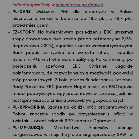
inflacji napisaliśmy w
komentarzu po danych
.
PL-DANE
:
Wskaźnik PMI dla przemysłu w Polsce
nieznacznie wzrósł w kwietniu do
48,8 pkt.
z
48,7 pkt.
przed miesiącem
.
EZ-STOPY
: Na kwietniowym posiedzeniu EBC utrzymał
stopy procentowe bez zmian (stopa referencyjna 2,15%,
depozytowa 2,00%), zgodnie z oczekiwaniami rynkowymi.
Bank podał, że ryzyka dla wzrostu inflacji i spadku
dynamiki PKB w strefie euro nasiliły się. Na konferencji po
posiedzeniu szefowa EBC Christine Lagarde
poinformowała, że rozważana była możliwość podwyżki
stóp procentowych. Z kolei prezes Bundesbanku i członek
Rady Prezesów EBC Joachim Nagel ocenił, że EBC będzie
musiał podwyższyć stopy procentowe w czerwcu, jeśli nie
nastąpi znacząca zmiana perspektyw gospodarczych.
PL-RPP-OPINIA
: Szanse na obniżki stóp procentowych w
Polsce znacznie spadły po przyspieszeniu inflacji w
kwietniu - ocenił członek RPP Ireneusz Dąbrowski.
PL-MF-AUKCJA
: Ministerstwo Finansów planuje
zorganizować w maju trzy przetargi sprzedaży SPW: w