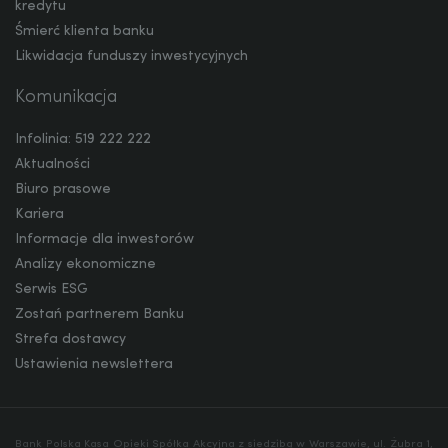
kredytu
Śmierć klienta banku
Likwidacja funduszy inwestycyjnych
Komunikacja
Infolinia: 519 222 222
Aktualności
Biuro prasowe
Kariera
Informacje dla inwestorów
Analizy ekonomiczne
Serwis ESG
Zostań partnerem Banku
Strefa dostawcy
Ustawienia newslettera
Bank Polska Kasa Opieki Spółka Akcyjna z siedzibą w Warszawie, ul. Żubra 1,