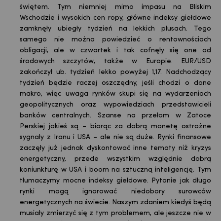
świętem. Tym niemniej mimo impasu na Bliskim
Wschodzie i wysokich cen ropy, główne indeksy giełdowe
zamknęły ubiegły tydzień na lekkich plusach. Tego
samego nie można powiedzieć o rentownościach
obligacji, ale w czwartek i tak cofnęły się one od
środowych szczytów, także w Europie. EUR/USD
zakończył ub. tydzień lekko powyżej 1,17.
Nadchodzący
tydzień będzie raczej oszczędny, jeśli chodzi o dane
makro, więc uwaga rynków skupi się na wydarzeniach
geopolitycznych oraz wypowiedziach przedstawicieli
banków centralnych. Szanse na przełom w Zatoce
Perskiej jakieś są – biorąc za dobrą monetę ostrożne
sygnały z Iranu i USA – ale nie są duże. Rynki finansowe
zaczęły już jednak dyskontować inne tematy niż kryzys
energetyczny, przede wszystkim względnie dobrą
koniunkturę w USA i boom na sztuczną inteligencję. Tym
tłumaczymy mocne indeksy giełdowe. Pytanie jak długo
rynki mogą ignorować niedobory surowców
energetycznych na świecie. Naszym zdaniem kiedyś będą
musiały zmierzyć się z tym problemem, ale jeszcze nie w