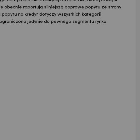
o domykania luki dzielącej rozmiar akcji kredytowej w
we obecnie raportują silniejszą poprawę popytu ze strony
a popytu na kredyt dotyczy wszystkich kategorii
est ograniczona jedynie do pewnego segmentu rynku