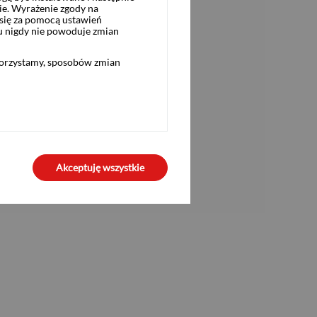
ie. Wyrażenie zgody na
się za pomocą ustawień
u nigdy nie powoduje zmian
korzystamy, sposobów zmian
Akceptuję wszystkie