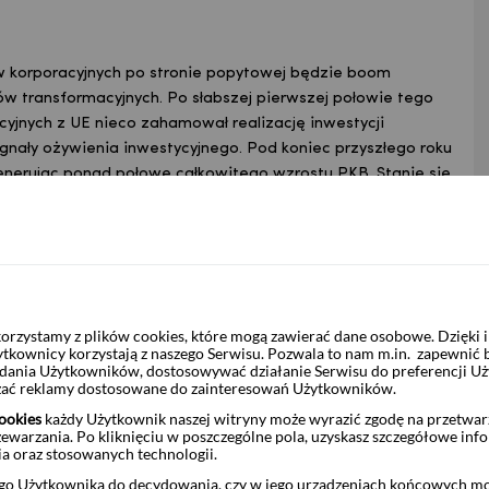
w korporacyjnych po stronie popytowej będzie boom
tów transformacyjnych. Po słabszej pierwszej połowie tego
cyjnych z UE nieco zahamował realizację inwestycji
ygnały ożywienia inwestycyjnego. Pod koniec przyszłego roku
enerując ponad połowę całkowitego wzrostu PKB. Stanie się
pejskich, w tym ok. 65 mld PLN tytułem dotacji z KPO i ok.
rzystamy z plików cookies, które mogą zawierać dane osobowe. Dzięki
ytkownicy korzystają z naszego Serwisu. Pozwala to nam m.in. zapewnić
żądania Użytkowników, dostosowywać działanie Serwisu do preferencji U
czać reklamy dostosowane do zainteresowań Użytkowników.
ookies
każdy Użytkownik naszej witryny może wyrazić zgodę na przetwa
zewarzania. Po kliknięciu w poszczególne pola, uzyskasz szczegółowe inf
ia oraz stosowanych technologii.
o Użytkownika do decydowania, czy w jego urządzeniach końcowych mog