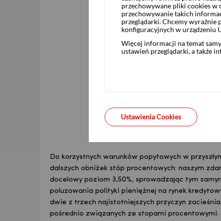
przechowywane pliki cookies w og
przechowywanie takich informac
przeglądarki. Chcemy wyraźnie p
konfiguracyjnych w urządzeniu 
Więcej informacji na temat sam
ustawień przeglądarki, a także i
Ustawienia Cookies
Do korzystnych warunków popytowych w przyszłym
dalszych obniżek stóp procentowych: naszym zdan
docelowy poziom 3,50%, sprowadzając tym samym 
poluzowania polityki pieniężnej na rynek kredyt
dwie z trzech najistotniejszych przyczyn zacieśnia
pośrednio związanych ze stopami procentowymi.