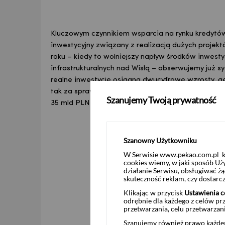
Kluczowym czynnikiem wsparcia na rynku kredytó
inwestycyjny związany z realizacją dużych projek
roku – kiedy to wolniejszy napływ środków inwesty
infrastrukturalnych nad Wisłą – obserwujemy już s
realne inwestycje osiągną dwucyfrowe wzrosty, g
tak za sprawą zwiększonego dopływu funduszy euro
Szanujemy Twoją prywatność
35 mld PLN w postaci pożyczek.
Szanowny Użytkowniku
W Serwisie www.pekao.com.pl ko
cookies wiemy, w jaki sposób Uż
działanie Serwisu, obsługiwać 
skuteczność reklam, czy dostar
Klikając w przycisk
Ustawienia c
odrębnie dla każdego z celów pr
przetwarzania, celu przetwarzan
Szanujemy również prawo każdeg