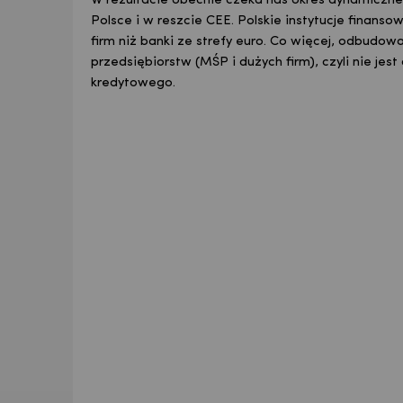
W rezultacie obecnie czeka nas okres dynamiczneg
Polsce i w reszcie CEE. Polskie instytucje finanso
firm niż banki ze strefy euro. Co więcej, odbudow
przedsiębiorstw (MŚP i dużych firm), czyli nie j
kredytowego.