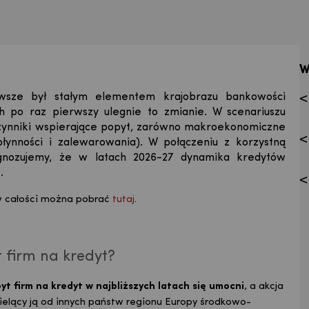
W
wsze był stałym elementem krajobrazu bankowości
ch po raz pierwszy ulegnie to zmianie. W scenariuszu
czynniki wspierające popyt, zarówno makroekonomiczne
płynności i zalewarowania). W połączeniu z korzystną
ognozujemy, że w latach 2026-27 dynamika kredytów
.
w całości można pobrać
tutaj
.
 firm na kredyt?
yt firm na kredyt w najbliższych latach się umocni
, a akcja
elący ją od innych państw regionu Europy środkowo-