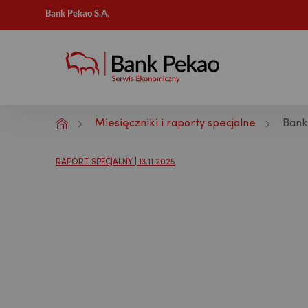
Bank Pekao S.A.
Miesięczniki i raporty specjalne
Bank
Analizy makroekonomiczne - Publikac
RAPORT SPECJALNY | 13.11.2025