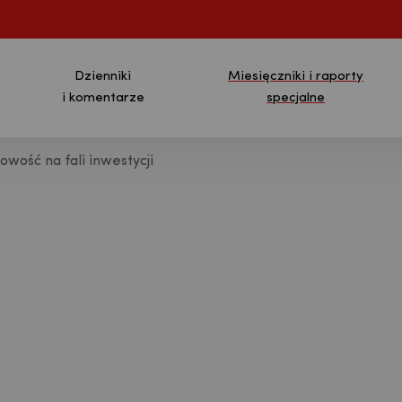
Dzienniki
Miesięczniki i raporty
i komentarze
specjalne
owość na fali inwestycji
ja - Bank Pekao S.A.