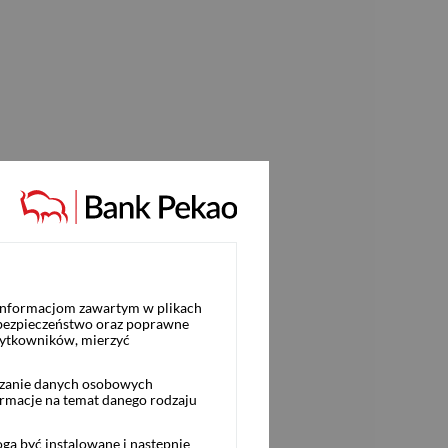
 informacjom zawartym w plikach
 bezpieczeństwo oraz poprawne
żytkowników, mierzyć
rzanie danych osobowych
ormacje na temat danego rodzaju
ą być instalowane i następnie