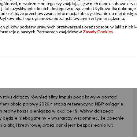
ólności, niezależnie od tego czy znajdują się w nich dane osobowe czy n
ji lub uzyskiwanie do nich dostępu w urządzeniu Użytkownika dokonuje 
odkreślić, że przechowywana informacja lub uzyskiwanie do niej dostęp
Użytkownika i oprogramowaniu zainstalowanym w tym urządzeniu.
ych plików podstaw prawnych przetwarzania oraz sposobu w jaki z nich 
nformacje o naszych Partnerach znajdziesz w
Zasady Cookies
.
 roku dołączy również silny impuls podażowy w postaci
iem około połowy 2026 r. stopa referencyjna NBP osiągnie
realny koszt pieniądza w okolice 1%. Wpływ dalszego
owy będzie niebagatelny – wystarczy wspomnieć, że obecnie
nia akcji kredytowej przez banki jest bezpośrednio lub