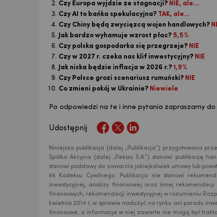
Czy Europa wyjdzie ze stagnacji?
NIE, ale...
Czy AI to bańka spekulacyjna?
TAK, ale...
Czy Chiny będą zwycięzcą wojen handlowych?
NI
Jak bardzo wyhamuje wzrost płac?
5,5%
Czy polska gospodarka się przegrzeje?
NIE
Czy w 2027 r. czeka nas klif inwestycyjny?
NIE
Jak niska będzie inflacja w 2026 r.?
1,9%
Czy Polsce grozi scenariusz rumuński?
NIE
Co zmieni pokój w Ukrainie?
Niewiele
Po odpowiedzi na te i inne pytania zapraszamy do 
Udostępnij
Niniejsza publikacja (dalej „Publikacja”) przygotowana p
Spółka Akcyjna (dalej „Pekao S.A.”) stanowi publikację h
stanowi podstawy do zawarcia jakiejkolwiek umowy lub powst
66 Kodeksu Cywilnego. Publikacja nie stanowi rekomend
inwestycyjnej, analizy finansowej oraz innej rekomendacj
finansowych, rekomendacji inwestycyjnej w rozumieniu Rozp
USD
kwietnia 2014 r, w sprawie nadużyć na rynku ani porady inw
finansowe, a informacje w niej zawarte nie mogą być trakt