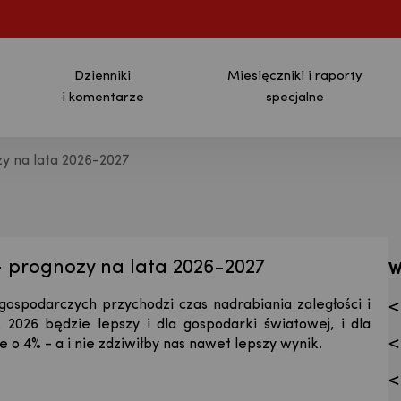
Dzienniki
Miesięczniki i raporty
i komentarze
specjalne
zy na lata 2026-2027
ja - Bank Pekao S.A.
– prognozy na lata 2026-2027
W
gospodarczych przychodzi czas nadrabiania zaległości i
 2026 będzie lepszy i dla gospodarki światowej, i dla
e o 4% - a i nie zdziwiłby nas nawet lepszy wynik.