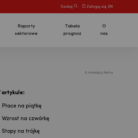
Szukaj
Zaloguj się
EN
Raporty
Tabela
O
sektorowe
prognoz
nas
6 miesięcy temu
:
 artykule
Płace na piątkę
Wzrost na czwórkę
Stopy na trójkę