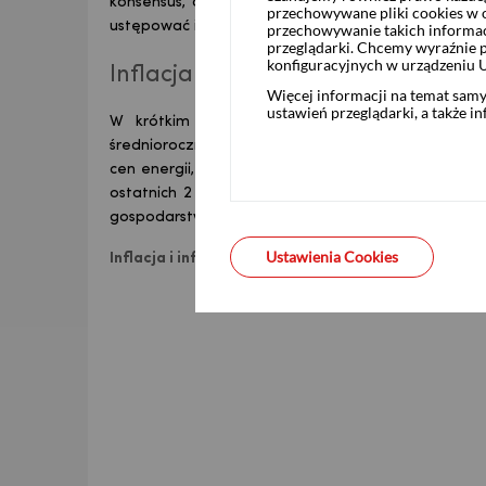
konsensus, o tyle okienko do cięć nie jest długi
przechowywane pliki cookies w og
ustępować inflacyjnemu wpływowi obniżek i inflac
przechowywanie takich informac
przeglądarki. Chcemy wyraźnie p
konfiguracyjnych w urządzeniu 
Inflacja na dwójkę na szynach
Więcej informacji na temat sam
ustawień przeglądarki, a także i
W krótkim okresie dalszy spadek inflacji jes
średnioroczna inflacja wyniesie 1,9%. Jej dalszy s
cen energii, dalszej dezinflacji w obszarze usług (e
ostatnich 2 latach) oraz napływu tanich towarów z
gospodarstw domowych oraz lubianej przez nas rel
Ustawienia Cookies
Inflacja i inflacja bazowa, % r/r