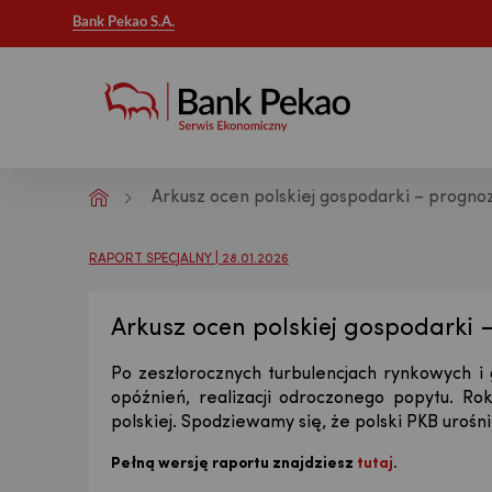
Bank Pekao S.A.
Arkusz ocen polskiej gospodarki – progno
Analizy makroekonomiczne - Publikac
RAPORT SPECJALNY | 28.01.2026
Arkusz ocen polskiej gospodarki 
Po zeszłorocznych turbulencjach rynkowych i 
opóźnień, realizacji odroczonego popytu. Rok
polskiej. Spodziewamy się, że polski PKB urośni
Pełną wersję raportu znajdziesz
tutaj
.