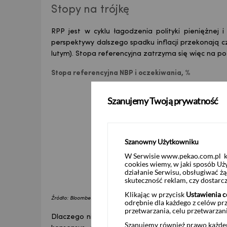
Stopy na trójkę
RPP jest w cyklu łagodzenia polityki pieniężnej 
perspektywy dalszego spadku inflacji przekonają c
lutym). Stopa referencyjna zatrzyma się więc na p
Stopa referencyjna NBP i oczekiwania, %
Szanujemy Twoją prywatność
Szanowny Użytkowniku
W Serwisie www.pekao.com.pl ko
cookies wiemy, w jaki sposób Uż
działanie Serwisu, obsługiwać 
skuteczność reklam, czy dostar
Klikając w przycisk
Ustawienia c
Źródło: Bloomberg, NBP, Analizy Pekao
odrębnie dla każdego z celów pr
przetwarzania, celu przetwarzan
Dlaczego nie więcej cięć? O ile jesteśmy przekonani
Szanujemy również prawo każdeg