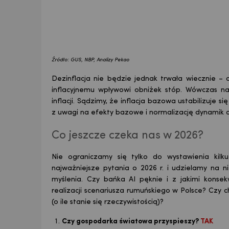
Źródło: GUS, NBP, Analizy Pekao
Dezinflacja nie będzie jednak trwała wiecznie – 
inflacyjnemu wpływowi obniżek stóp. Wówczas na
inflacji. Sądzimy, że inflacja bazowa ustabilizuje s
z uwagi na efekty bazowe i normalizację dynamik c
Co jeszcze czeka nas w 2026?
Nie ograniczamy się tylko do wystawienia kilku
najważniejsze pytania o 2026 r. i udzielamy na n
myślenia. Czy bańka AI pęknie i z jakimi konse
realizacji scenariusza rumuńskiego w Polsce? Czy c
(o ile stanie się rzeczywistością)?
Czy gospodarka światowa przyspieszy?
TAK