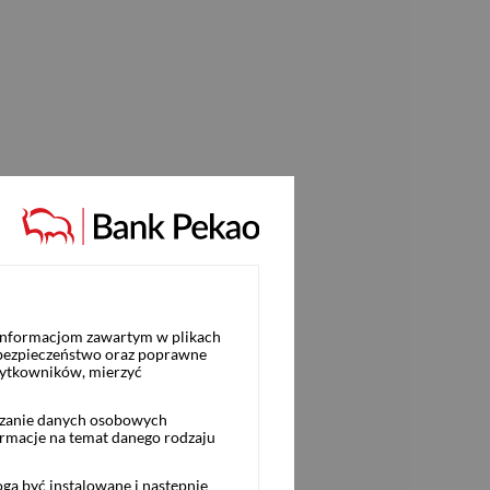
 informacjom zawartym w plikach
 bezpieczeństwo oraz poprawne
żytkowników, mierzyć
rzanie danych osobowych
ormacje na temat danego rodzaju
ą być instalowane i następnie