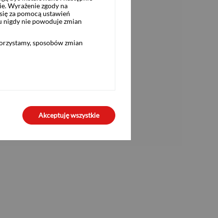
ie. Wyrażenie zgody na
się za pomocą ustawień
u nigdy nie powoduje zmian
korzystamy, sposobów zmian
Akceptuję wszystkie