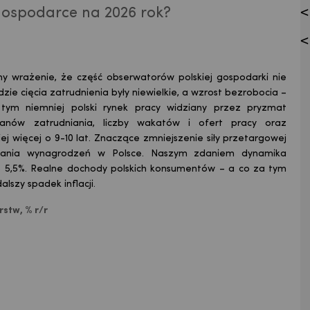
gospodarce na 2026 rok?
amy wrażenie, że część obserwatorów polskiej gospodarki nie
dzie cięcia zatrudnienia były niewielkie, a wzrost bezrobocia –
tym niemniej polski rynek pracy widziany przez pryzmat
lanów zatrudniania, liczby wakatów i ofert pracy oraz
j więcej o 9-10 lat. Znaczące zmniejszenie siły przetargowej
wania wynagrodzeń w Polsce. Naszym zdaniem dynamika
o 5,5%. Realne dochody polskich konsumentów – a co za tym
alszy spadek inflacji.
stw, % r/r