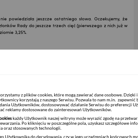
i nie powiedziała jeszcze ostatniego słowa. Oczekujemy, że
złonków Rady do jeszcze trzech cięć (pierwszego z nich już w
oziomie 3,25%.
rzystamy z plików cookies, które mogą zawierać dane osobowe. Dzięki
ytkownicy korzystają z naszego Serwisu. Pozwala to nam m.in. zapewnić
żądania Użytkowników, dostosowywać działanie Serwisu do preferencji U
czać reklamy dostosowane do zainteresowań Użytkowników.
ookies
każdy Użytkownik naszej witryny może wyrazić zgodę na przetwa
zewarzania. Po kliknięciu w poszczególne pola, uzyskasz szczegółowe inf
ia oraz stosowanych technologii.
, że inflacja spadnie szybciej i głębiej niż spodziewa się tego
o Użytkownika do decydowania, czy w jego urządzeniach końcowych mog