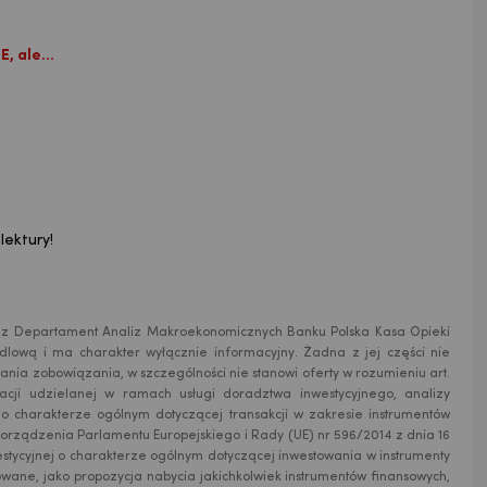
E, ale...
lektury!
rzez Departament Analiz Makroekonomicznych Banku Polska Kasa Opieki
andlową i ma charakter wyłącznie informacyjny. Żadna z jej części nie
ania zobowiązania, w szczególności nie stanowi oferty w rozumieniu art.
acji udzielanej w ramach usługi doradztwa inwestycyjnego, analizy
i o charakterze ogólnym dotyczącej transakcji w zakresie instrumentów
orządzenia Parlamentu Europejskiego i Rady (UE) nr 596/2014 z dnia 16
estycyjnej o charakterze ogólnym dotyczącej inwestowania w instrumenty
owane, jako propozycja nabycia jakichkolwiek instrumentów finansowych,