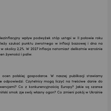
dezinflacyjny wpływ podwyżek stóp ustąpi w II połowie roku
leży szukać punktu zwrotnego w inflacji bazowej i dna na
ię w okolicy 2,2%. W 2027 inflacja natomiast delikatnie wzrośnie
en żywności i paliw.
 ocen polskiej gospodarce. W naszej publikacji stawiamy
ie odpowiedzi. Czytelnicy mogą liczyć na treściwe danie do
kwencjami? Co z konkurencyjnością Europy? Jakie są szanse
hiński smok zje swój własny ogon? Co zmieni pokój w Ukrainie