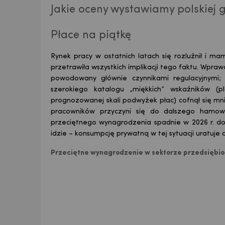
Jakie oceny wystawiamy polskiej 
Płace na piątkę
Rynek pracy w ostatnich latach się rozluźnił i m
przetrawiła wszystkich implikacji tego faktu. Wpraw
powodowany głównie czynnikami regulacyjnymi; 
szerokiego katalogu „miękkich” wskaźników (p
prognozowanej skali podwyżek płac) cofnął się mnie
pracowników przyczyni się do dalszego hamo
przeciętnego wynagrodzenia spadnie w 2026 r. d
idzie – konsumpcję prywatną w tej sytuacji uratuje d
Przeciętne wynagrodzenie w sektorze przedsiębior