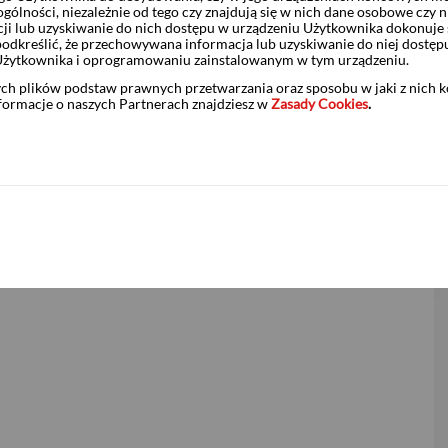
e. W połowie roku dezinflacyjny wpływ podwyżek stóp zacznie
ólności, niezależnie od tego czy znajdują się w nich dane osobowe czy n
ja bazowa będzie szukać dna.
ji lub uzyskiwanie do nich dostępu w urządzeniu Użytkownika dokonuje 
odkreślić, że przechowywana informacja lub uzyskiwanie do niej dostęp
Użytkownika i oprogramowaniu zainstalowanym w tym urządzeniu.
ych plików podstaw prawnych przetwarzania oraz sposobu w jaki z nich 
nformacje o naszych Partnerach znajdziesz w
Zasady Cookies
.
t scenariuszem bazowym. Spodziewamy się, że w 2026 r.
padek będzie zasługą niskich cen żywności, ostrego hamowania
fekt rozluźniania się rynku pracy i normalizacji wzrostu płac w
 Chin. Wzrostu inflacji nie widać też w oczekiwaniach firm i
acji PPI-CPI.