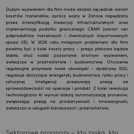
Dużym wyzwaniem dla firm może okazać się jednak wzrost
kosztów materiałów, oprócz wojny w Zatoce napędzany
przez intensyfikację inwestycji infrastrukturalnych oraz
implementację podatku granicznego CBAM (wzrost cen
półproduktów metalowych i chemicznych importowanych
spoza UE). W 2026 roku mniejszym problemem dla firm
powinny być z kolei koszty pracy – presja płacowa będzie
słabła, choć nadal pozostanie istotnym wyzwaniem,
zwłaszcza w przetwórstwie i budownictwie. Otoczenie
regulacyjne przyniesie nowe obowiązki – dyrektywy ESG,
regulacje dotyczące energetyki, budownictwa, rynku pracy i
sztucznej inteligencji przesuwają presję ze
sprawozdawczości na operacje i produkt. Z kolei rewolucja
technologiczna AI wymusi dalszą automatyzację procesów,
zwiększając presję na produktywność i innowacyjność,
zwłaszcza w usługach biznesowych i przetwórstwie.
Sektorowe prognozy – kto zyska, kto