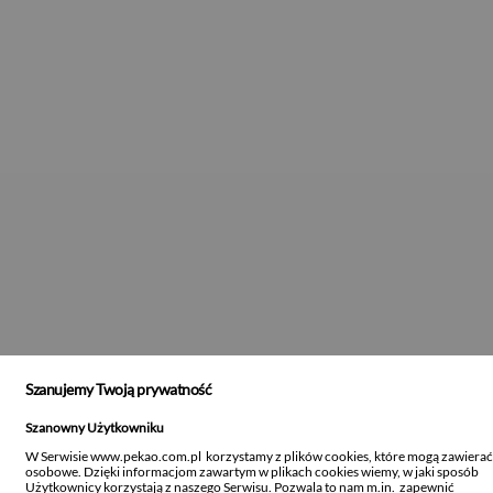
Szanujemy Twoją prywatność
Szanowny Użytkowniku
W Serwisie www.pekao.com.pl korzystamy z plików cookies, które mogą zawiera
osobowe. Dzięki informacjom zawartym w plikach cookies wiemy, w jaki sposób
Użytkownicy korzystają z naszego Serwisu. Pozwala to nam m.in. zapewnić