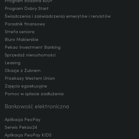
Program Rodzina 800+
DKK
Program Dobry Start
Świadczenia i zaświadczenia emerytów i rencistów
Poradnik finansowy
NOK
Strefa seniora
Biuro Maklerskie
Pekao Investment Banking
Sprzedaż nieruchomości
SEK
Leasing
Okazje z Żubrem
Przekazy Western Union
RON
Zajęcia egzekucyjne
Pomoc w spłacie zadłużenia
Bankowość elektroniczna
TRY
Aplikacja PeoPay
Serwis Pekao24
ILS
Aplikacja PeoPay KIDS