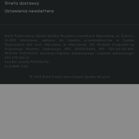
Strefa dostawcy
Ustawienia newslettera
Bank Polska Kasa Opieki Spółka Akcyjna z siedzibą w Warszawie, ul. Żubra 1,
01-066 Warszawa, wpisany do rejestru przedsiębiorców w Sądzie
Rejonowym dla m.st. Warszawy w Warszawie, XIII Wydział Gospodarczy
Krajowego Rejestru Sądowego, KRS: 0000014843, NIP: 526-00-06-841,
REGON: 000010205, wysokość kapitału zakładowego i kapitału wpłaconego:
262 470 034 zł.
Kod BIC (Swift) PKOPPLPW
Kod IBAN 1240
© 2026 Bank Polska Kasa Opieki Spółka Akcyjna