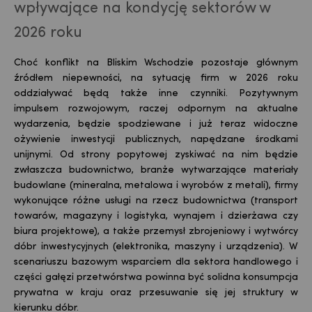
wpływające na kondycję sektorów w
2026 roku
Choć konflikt na Bliskim Wschodzie pozostaje głównym
źródłem niepewności, na sytuację firm w 2026 roku
oddziaływać będą także inne czynniki. Pozytywnym
impulsem rozwojowym, raczej odpornym na aktualne
wydarzenia, będzie spodziewane i już teraz widoczne
ożywienie inwestycji publicznych, napędzane środkami
unijnymi. Od strony popytowej zyskiwać na nim będzie
zwłaszcza budownictwo, branże wytwarzające materiały
budowlane (mineralna, metalowa i wyrobów z metali), firmy
wykonujące różne usługi na rzecz budownictwa (transport
towarów, magazyny i logistyka, wynajem i dzierżawa czy
biura projektowe), a także przemysł zbrojeniowy i wytwórcy
dóbr inwestycyjnych (elektronika, maszyny i urządzenia). W
scenariuszu bazowym wsparciem dla sektora handlowego i
części gałęzi przetwórstwa powinna być solidna konsumpcja
prywatna w kraju oraz przesuwanie się jej struktury w
kierunku dóbr.