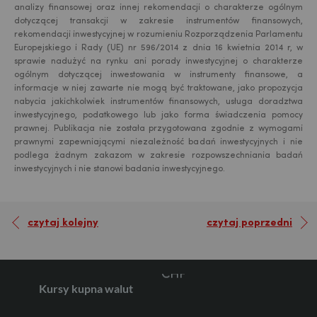
analizy finansowej oraz innej rekomendacji o charakterze ogólnym
dotyczącej transakcji w zakresie instrumentów finansowych,
rekomendacji inwestycyjnej w rozumieniu Rozporządzenia Parlamentu
Europejskiego i Rady (UE) nr 596/2014 z dnia 16 kwietnia 2014 r, w
USD
sprawie nadużyć na rynku ani porady inwestycyjnej o charakterze
ogólnym dotyczącej inwestowania w instrumenty finansowe, a
informacje w niej zawarte nie mogą być traktowane, jako propozycja
nabycia jakichkolwiek instrumentów finansowych, usługa doradztwa
EUR
inwestycyjnego, podatkowego lub jako forma świadczenia pomocy
prawnej. Publikacja nie została przygotowana zgodnie z wymogami
prawnymi zapewniającymi niezależność badań inwestycyjnych i nie
podlega żadnym zakazom w zakresie rozpowszechniania badań
GBP
inwestycyjnych i nie stanowi badania inwestycyjnego.
czytaj kolejny
czytaj poprzedni
CHF
Kursy kupna walut
AED