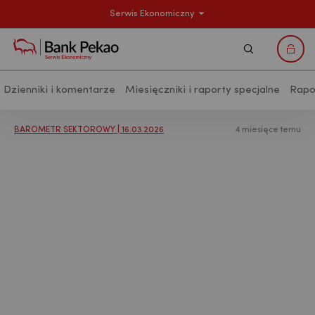
Serwis Ekonomiczny
Szukaj
Logo
Dzienniki i komentarze
Miesięczniki i raporty specjalne
Rapo
Analizy makroekonomiczne - Publikac
BAROMETR SEKTOROWY | 16.03.2026
4 miesięce temu