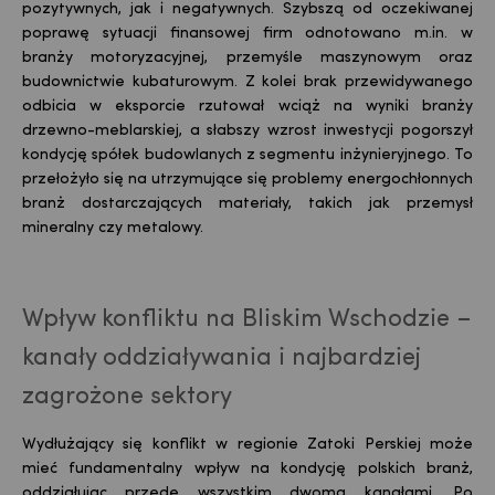
pozytywnych, jak i negatywnych. Szybszą od oczekiwanej
poprawę sytuacji finansowej firm odnotowano m.in. w
branży motoryzacyjnej, przemyśle maszynowym oraz
budownictwie kubaturowym. Z kolei brak przewidywanego
odbicia w eksporcie rzutował wciąż na wyniki branży
drzewno-meblarskiej, a słabszy wzrost inwestycji pogorszył
kondycję spółek budowlanych z segmentu inżynieryjnego. To
przełożyło się na utrzymujące się problemy energochłonnych
branż dostarczających materiały, takich jak przemysł
mineralny czy metalowy.
Wpływ konfliktu na Bliskim Wschodzie –
kanały oddziaływania i najbardziej
zagrożone sektory
Wydłużający się konflikt w regionie Zatoki Perskiej może
mieć fundamentalny wpływ na kondycję polskich branż,
oddziałując przede wszystkim dwoma kanałami. Po