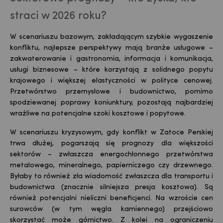
straci w 2026 roku?
W scenariuszu bazowym, zakładającym szybkie wygaszenie
konfliktu, najlepsze perspektywy mają branże usługowe –
zakwaterowanie i gastronomia, informacja i komunikacja,
usługi biznesowe – które korzystają z solidnego popytu
krajowego i większej elastyczności w polityce cenowej.
Przetwórstwo przemysłowe i budownictwo, pomimo
spodziewanej poprawy koniunktury, pozostają najbardziej
wrażliwe na potencjalne szoki kosztowe i popytowe.
W scenariuszu kryzysowym, gdy konflikt w Zatoce Perskiej
trwa dłużej, pogarszają się prognozy dla większości
sektorów – zwłaszcza energochłonnego przetwórstwa
metalowego, mineralnego, papierniczego czy drzewnego.
Byłaby to również zła wiadomość zwłaszcza dla transportu i
budownictwa (znacznie silniejsza presja kosztowa). Są
również potencjalni nieliczni beneficjenci. Na wzroście cen
surowców (w tym węgla kamiennego) przejściowo
skorzystać może górnictwo. Z kolei na ograniczeniu