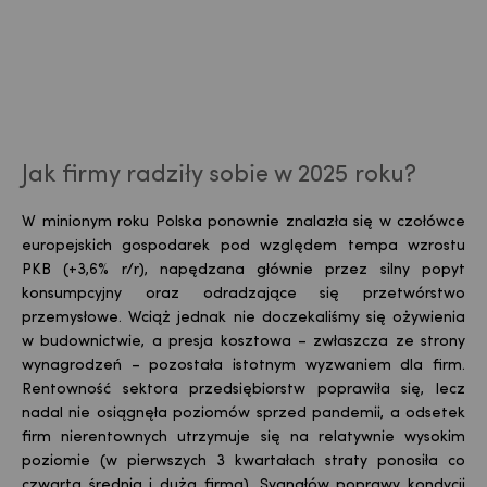
Jak firmy radziły sobie w 2025 roku?
W minionym roku Polska ponownie znalazła się w czołówce
europejskich gospodarek pod względem tempa wzrostu
PKB (+3,6% r/r), napędzana głównie przez silny popyt
konsumpcyjny oraz odradzające się przetwórstwo
przemysłowe. Wciąż jednak nie doczekaliśmy się ożywienia
w budownictwie, a presja kosztowa – zwłaszcza ze strony
wynagrodzeń – pozostała istotnym wyzwaniem dla firm.
Rentowność sektora przedsiębiorstw poprawiła się, lecz
nadal nie osiągnęła poziomów sprzed pandemii, a odsetek
firm nierentownych utrzymuje się na relatywnie wysokim
poziomie (w pierwszych 3 kwartałach straty ponosiła co
czwarta średnia i duża firma). Sygnałów poprawy kondycji