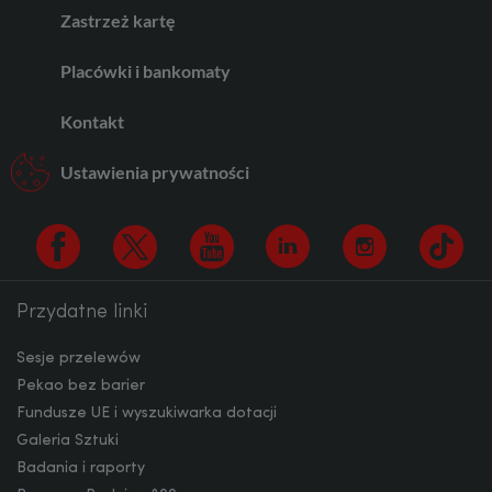
Zastrzeż kartę
AUD
Placówki i bankomaty
Kontakt
CAD
Ustawienia prywatności
HUF
Przydatne linki
Facebook
Twitter
Youtube
Linkedin
Instagram
TikTo
JPY
Sesje przelewów
Pekao bez barier
Fundusze UE i wyszukiwarka dotacji
CZK
Galeria Sztuki
Badania i raporty