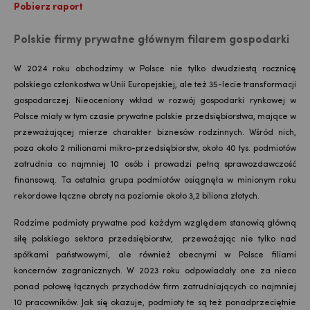
Pobierz raport
Polskie firmy prywatne głównym filarem gospodarki
W 2024 roku obchodzimy w Polsce nie tylko dwudziestą rocznicę
polskiego członkostwa w Unii Europejskiej, ale też 35-lecie transformacji
gospodarczej. Nieoceniony wkład w rozwój gospodarki rynkowej w
Polsce miały w tym czasie prywatne polskie przedsiębiorstwa, mające w
przeważającej mierze charakter biznesów rodzinnych. Wśród nich,
poza około 2 milionami mikro-przedsiębiorstw, około 40 tys. podmiotów
zatrudnia co najmniej 10 osób i prowadzi pełną sprawozdawczość
finansową. Ta ostatnia grupa podmiotów osiągnęła w minionym roku
rekordowe łączne obroty na poziomie około 3,2 biliona złotych.
Rodzime podmioty prywatne pod każdym względem stanowią główną
siłę polskiego sektora przedsiębiorstw, przeważając nie tylko nad
spółkami państwowymi, ale również obecnymi w Polsce filiami
koncernów zagranicznych. W 2023 roku odpowiadały one za nieco
ponad połowę łącznych przychodów firm zatrudniających co najmniej
10 pracowników. Jak się okazuje, podmioty te są też ponadprzeciętnie