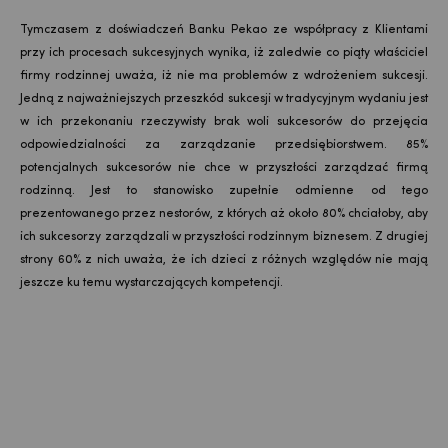
Tymczasem z doświadczeń Banku Pekao ze współpracy z Klientami
przy ich procesach sukcesyjnych wynika, iż zaledwie co piąty właściciel
firmy rodzinnej uważa, iż nie ma problemów z wdrożeniem sukcesji.
Jedną z najważniejszych przeszkód sukcesji w tradycyjnym wydaniu jest
w ich przekonaniu rzeczywisty brak woli sukcesorów do przejęcia
odpowiedzialności za zarządzanie przedsiębiorstwem. 85%
potencjalnych sukcesorów nie chce w przyszłości zarządzać firmą
rodzinną. Jest to stanowisko zupełnie odmienne od tego
prezentowanego przez nestorów, z których aż około 80% chciałoby, aby
ich sukcesorzy zarządzali w przyszłości rodzinnym biznesem. Z drugiej
strony 60% z nich uważa, że ich dzieci z różnych względów nie mają
jeszcze ku temu wystarczających kompetencji.