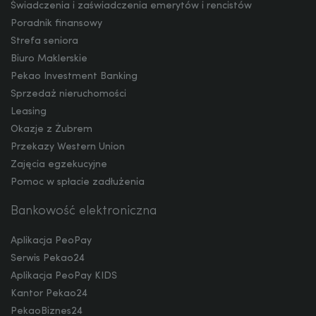
Świadczenia i zaświadczenia emerytów i rencistów
Poradnik finansowy
Strefa seniora
NOK
Biuro Maklerskie
Pekao Investment Banking
Sprzedaż nieruchomości
SEK
Leasing
Okazje z Żubrem
Przekazy Western Union
Zajęcia egzekucyjne
RON
Pomoc w spłacie zadłużenia
Bankowość elektroniczna
TRY
Aplikacja PeoPay
Serwis Pekao24
Aplikacja PeoPay KIDS
ILS
Kantor Pekao24
PekaoBiznes24