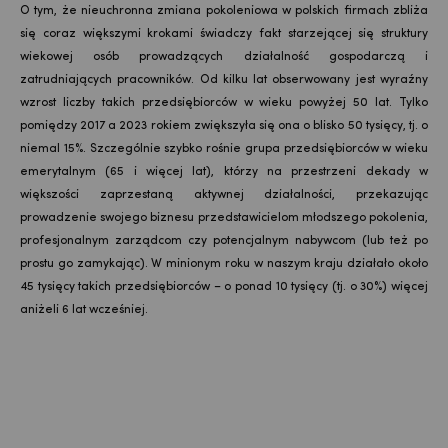
O tym, że nieuchronna zmiana pokoleniowa w polskich firmach zbliża
się coraz większymi krokami świadczy fakt starzejącej się struktury
wiekowej osób prowadzących działalność gospodarczą i
zatrudniających pracowników. Od kilku lat obserwowany jest wyraźny
wzrost liczby takich przedsiębiorców w wieku powyżej 50 lat. Tylko
pomiędzy 2017 a 2023 rokiem zwiększyła się ona o blisko 50 tysięcy, tj. o
niemal 15%. Szczególnie szybko rośnie grupa przedsiębiorców w wieku
emerytalnym (65 i więcej lat), którzy na przestrzeni dekady w
większości zaprzestaną aktywnej działalności, przekazując
prowadzenie swojego biznesu przedstawicielom młodszego pokolenia,
profesjonalnym zarządcom czy potencjalnym nabywcom (lub też po
prostu go zamykając). W minionym roku w naszym kraju działało około
45 tysięcy takich przedsiębiorców – o ponad 10 tysięcy (tj. o 30%) więcej
aniżeli 6 lat wcześniej.