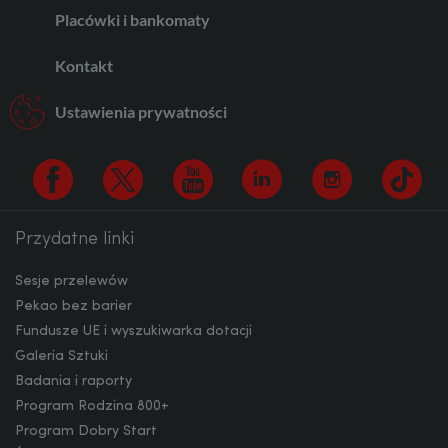
AUD
Placówki i bankomaty
Kontakt
CAD
Ustawienia prywatności
HUF
Przydatne linki
Facebook
Twitter
Youtube
Linkedin
Instagram
TikTo
JPY
Sesje przelewów
Pekao bez barier
Fundusze UE i wyszukiwarka dotacji
CZK
Galeria Sztuki
Badania i raporty
Program Rodzina 800+
DKK
Program Dobry Start