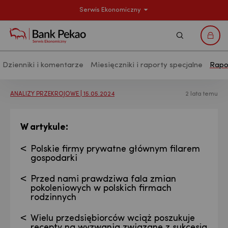
Serwis Ekonomiczny
Szukaj
Logo
Dzienniki i komentarze
Miesięczniki i raporty specjalne
Rapo
Analizy makroekonomiczne - Publikac
ANALIZY PRZEKROJOWE | 15.05.2024
2 lata temu
:
W artykule
Polskie firmy prywatne głównym filarem
gospodarki
Przed nami prawdziwa fala zmian
pokoleniowych w polskich firmach
rodzinnych
Wielu przedsiębiorców wciąż poszukuje
recepty na wyzwania związane z sukcesją