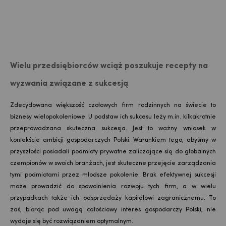
Wielu przedsiębiorców wciąż poszukuje recepty na
wyzwania związane z sukcesją
Zdecydowana większość czołowych firm rodzinnych na świecie to
biznesy wielopokoleniowe. U podstaw ich sukcesu leży m.in. kilkakrotnie
przeprowadzana skuteczna sukcesja. Jest to ważny wniosek w
kontekście ambicji gospodarczych Polski. Warunkiem tego, abyśmy w
przyszłości posiadali podmioty prywatne zaliczające się do globalnych
czempionów w swoich branżach, jest skuteczne przejęcie zarządzania
tymi podmiotami przez młodsze pokolenie. Brak efektywnej sukcesji
może prowadzić do spowolnienia rozwoju tych firm, a w wielu
przypadkach także ich odsprzedaży kapitałowi zagranicznemu. To
zaś, biorąc pod uwagę całościowy interes gospodarczy Polski, nie
wydaje się być rozwiązaniem optymalnym.