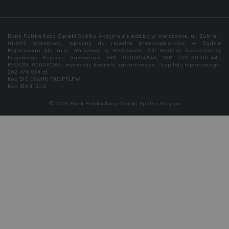
Bank Polska Kasa Opieki Spółka Akcyjna z siedzibą w Warszawie, ul. Żubra 1,
01-066 Warszawa, wpisany do rejestru przedsiębiorców w Sądzie
Rejonowym dla m.st. Warszawy w Warszawie, XIII Wydział Gospodarczy
Krajowego Rejestru Sądowego, KRS: 0000014843, NIP: 526-00-06-841,
REGON: 000010205, wysokość kapitału zakładowego i kapitału wpłaconego:
262 470 034 zł.
Kod BIC (Swift) PKOPPLPW
Kod IBAN 1240
© 2026 Bank Polska Kasa Opieki Spółka Akcyjna