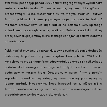
zyskowne, posiadając ponad 60% udział w zagregowanym wyniku netto
sektora przedsiębiorstw. Co równie ważne, są one także głównym
pracodawcą w Polsce. Wspomniane 40 tys. małych, średnich i dużych
firm z polskim kapitałem prywatnym daje zatrudnienie blisko 3
milionom pracowników, co daje udział na poziomie 52% łącznego
zatrudnienia przedsiębiorstw tej wielkości. Dalsze ponad 4,4 miliony
pracujących skupiają firmy mikro, z czego co najmniej połowę stanowią
ich właściciele.
Polski kapitał prywatny jest także kluczowy z punktu widzenia dochodów
budżetowych państwa czy samorządów lokalnych. W 2023 roku
kontrolowane przez niego firmy odpowiadały za około 55% całkowitego
podatku dochodowego należnego od małych, średnich i dużych
podmiotów w naszym kraju. Obszarem, w którym firmy z polskim
kapitałem prywatnym wypadają wyraźnie poniżej przeciętnej są
jednak nakłady inwestycyjne. Stopa inwestycji jest tu niższa niż w
firmach państwowych i zagranicznych, a udział w inwestycjach sektora
przedsiębiorstw wyniósł w 2023 roku około 42%.