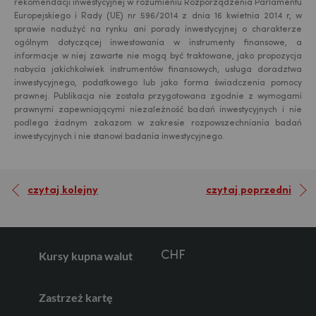
rekomendacji inwestycyjnej w rozumieniu Rozporządzenia Parlamentu
Europejskiego i Rady (UE) nr 596/2014 z dnia 16 kwietnia 2014 r, w
USD
sprawie nadużyć na rynku ani porady inwestycyjnej o charakterze
ogólnym dotyczącej inwestowania w instrumenty finansowe, a
informacje w niej zawarte nie mogą być traktowane, jako propozycja
nabycia jakichkolwiek instrumentów finansowych, usługa doradztwa
inwestycyjnego, podatkowego lub jako forma świadczenia pomocy
EUR
prawnej. Publikacja nie została przygotowana zgodnie z wymogami
prawnymi zapewniającymi niezależność badań inwestycyjnych i nie
podlega żadnym zakazom w zakresie rozpowszechniania badań
inwestycyjnych i nie stanowi badania inwestycyjnego.
GBP
czytaj kolejny
czytaj poprzedni
CHF
Kursy kupna walut
AED
Zastrzeż kartę