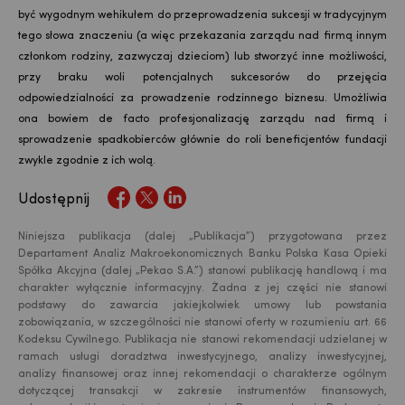
być wygodnym wehikułem do przeprowadzenia sukcesji w tradycyjnym
tego słowa znaczeniu (a więc przekazania zarządu nad firmą innym
członkom rodziny, zazwyczaj dzieciom) lub stworzyć inne możliwości,
przy braku woli potencjalnych sukcesorów do przejęcia
odpowiedzialności za prowadzenie rodzinnego biznesu. Umożliwia
ona bowiem de facto profesjonalizację zarządu nad firmą i
sprowadzenie spadkobierców głównie do roli beneficjentów fundacji
zwykle zgodnie z ich wolą.
Udostępnij
Niniejsza publikacja (dalej „Publikacja”) przygotowana przez
Departament Analiz Makroekonomicznych Banku Polska Kasa Opieki
Spółka Akcyjna (dalej „Pekao S.A.”) stanowi publikację handlową i ma
charakter wyłącznie informacyjny. Żadna z jej części nie stanowi
podstawy do zawarcia jakiejkolwiek umowy lub powstania
zobowiązania, w szczególności nie stanowi oferty w rozumieniu art. 66
Kodeksu Cywilnego. Publikacja nie stanowi rekomendacji udzielanej w
ramach usługi doradztwa inwestycyjnego, analizy inwestycyjnej,
analizy finansowej oraz innej rekomendacji o charakterze ogólnym
dotyczącej transakcji w zakresie instrumentów finansowych,