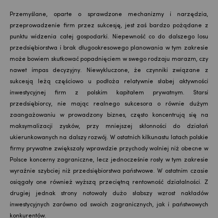
Przemyślane, oparte o sprawdzone mechanizmy i narzędzia,
przeprowadzenie firm przez sukcesję, jest zaś bardzo pożądane z
punktu widzenia całej gospodarki. Niepewność co do dalszego losu
przedsiębiorstwa i brak długookresowego planowania w tym zakresie
może bowiem skutkować popadnięciem w swego rodzaju marazm, czy
nawet impas decyzyjny. Niewykluczone, że czynniki związane z
sukcesją leżą częściowo u podłoża relatywnie słabej aktywności
inwestycyjnej firm z polskim kapitałem prywatnym. Starsi
przedsiębiorcy, nie mając realnego sukcesora o równie dużym
zaangażowaniu w prowadzony biznes, często koncentrują się na
maksymalizacji zysków, przy mniejszej skłonności do działań
ukierunkowanych na dalszy rozwój. W ostatnich kilkunastu latach polskie
firmy prywatne zwiększały wprawdzie przychody wolniej niż obecne w
Polsce koncerny zagraniczne, lecz jednocześnie rosły w tym zakresie
wyraźnie szybciej niż przedsiębiorstwa państwowe. W ostatnim czasie
osiągały one również wyższą przeciętną rentowność działalności. Z
drugiej jednak strony notowały dużo słabszy wzrost nakładów
inwestycyjnych zarówno od swoich zagranicznych, jak i państwowych
konkurentów.