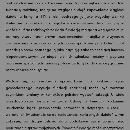
niekontrolowanego dziedziczenia. 4 na 5 przedsiębiorców zakładało
fundację rodzinną, mając na względzie chęć zapewnienia ciągłości
działania firmy, a 44% z nich postrzega ją jako wygodny wehikuł
skutecznego przekazania majątku w ręce rodziny. Dwóch na pięciu
właścicieli firm rodzinnych zakłada fundację mając na względzie m.in.
ochronę przed nadmiernym rozdrobnieniem majątku w przypadku
zastosowania przepisów ogólnych prawa spadkowego. Z kolei 1 na 8
przedsiębiorców postrzega ją jako instytucję zabezpieczającą interesy
niepełnosprawnych lub niepełnoletnich członków rodziny – poprzez
tworzenie specjalnych funduszy, które będą tylko do dyspozycji danej
osoby w określonej sytuacji.
Wydaje się, iż niedawno wprowadzona do polskiego życia
gospodarczego instytucja fundacji rodzinnej może być ważnym
czynnikiem zmiany w kontekście polskich wyzwań sukcesji. U wielu
przedsiębiorców wejście w życie Ustawy o Fundacji Rodzinnej
uruchomiło bądź przyspieszyło rozważania dotyczące sukcesji -
wzrosła ich świadomość co do konieczności konkretnych działań w tym
zakresie; po drugie ustawa dała dodatkowe opcje optymalnego
poukładania spraw majątkowych. Ponadto fundacja może w przyszłości