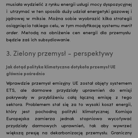
musiała wydzielić z rynku energii usługi mocy dyspozycyjnej
i utrzymać w ten sposób duży udział energetyki gazowej i
jądrowej w
miksie
. Można sobie wyobrazić kilka strategii
osiągnięcia takiego celu, w tym modyfikację systemu
merit
order
. Metodą na obniżenie cen energii dla przemysłu
będzie zaś ich subsydiowanie.
3. Zielony przemysł - perspektywy
Jak dotąd polityka klimatyczna dotykała przemysł UE
głównie pośrednio
Wprawdzie przemysł emisyjny UE został objęty systemem
ETS, ale darmowe przydziały uprawnień do emisji
pokrywały w przybliżeniu całą łączną emisję z tego
sektora. Problemem stał się za to wysoki koszt energii,
który jest pochodną polityki klimatycznej. Komisja
Europejska zamierza jednak stopniowo wycofywać
przydziały darmowych uprawnień, tak aby wywrzeć
większą presję na dekarbonizację przemysłu. Graniczny