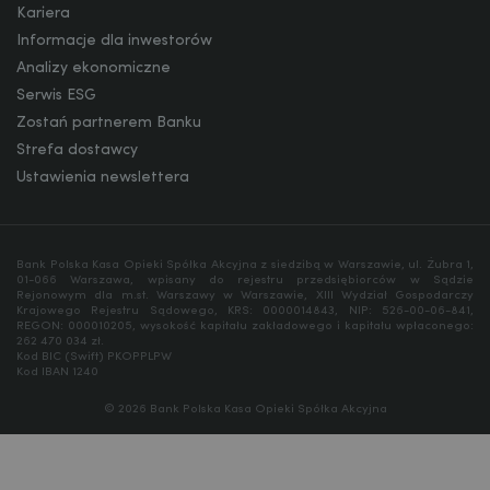
Kariera
Informacje dla inwestorów
Analizy ekonomiczne
Serwis ESG
Zostań partnerem Banku
Strefa dostawcy
Ustawienia newslettera
Bank Polska Kasa Opieki Spółka Akcyjna z siedzibą w Warszawie, ul. Żubra 1,
01-066 Warszawa, wpisany do rejestru przedsiębiorców w Sądzie
Rejonowym dla m.st. Warszawy w Warszawie, XIII Wydział Gospodarczy
Krajowego Rejestru Sądowego, KRS: 0000014843, NIP: 526-00-06-841,
REGON: 000010205, wysokość kapitału zakładowego i kapitału wpłaconego:
262 470 034 zł.
Kod BIC (Swift) PKOPPLPW
Kod IBAN 1240
© 2026 Bank Polska Kasa Opieki Spółka Akcyjna