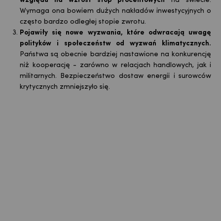
względu na wzrost stóp procentowych
na świecie.
Wymaga ona bowiem dużych nakładów inwestycyjnych o
często bardzo odległej stopie zwrotu.
Pojawiły się nowe wyzwania, które odwracają uwagę
polityków i społeczeństw od wyzwań klimatycznych.
Państwa są obecnie bardziej nastawione na konkurencję
niż kooperację - zarówno w relacjach handlowych, jak i
militarnych. Bezpieczeństwo dostaw energii i surowców
krytycznych zmniejszyło się.