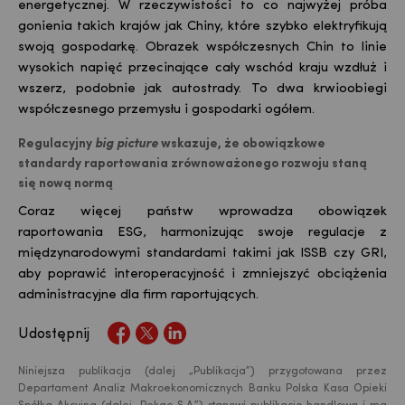
energetycznej. W rzeczywistości to co najwyżej próba
gonienia takich krajów jak Chiny, które szybko elektryfikują
swoją gospodarkę. Obrazek współczesnych Chin to linie
wysokich napięć przecinające cały wschód kraju wzdłuż i
wszerz, podobnie jak autostrady. To dwa krwioobiegi
współczesnego przemysłu i gospodarki ogółem.
Regulacyjny
big picture
wskazuje, że obowiązkowe
standardy raportowania zrównoważonego rozwoju staną
się nową normą
Coraz więcej państw wprowadza obowiązek
raportowania ESG, harmonizując swoje regulacje z
międzynarodowymi standardami takimi jak ISSB czy GRI,
aby poprawić interoperacyjność i zmniejszyć obciążenia
administracyjne dla firm raportujących.
Udostępnij
Niniejsza publikacja (dalej „Publikacja”) przygotowana przez
Departament Analiz Makroekonomicznych Banku Polska Kasa Opieki