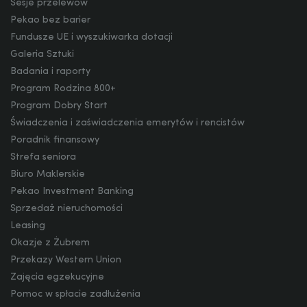
Sesje przelewów
Pekao bez barier
Fundusze UE i wyszukiwarka dotacji
CZK
Galeria Sztuki
Badania i raporty
Program Rodzina 800+
DKK
Program Dobry Start
Świadczenia i zaświadczenia emerytów i rencistów
Poradnik finansowy
NOK
Strefa seniora
Biuro Maklerskie
Pekao Investment Banking
Sprzedaż nieruchomości
SEK
Leasing
Okazje z Żubrem
Przekazy Western Union
RON
Zajęcia egzekucyjne
Pomoc w spłacie zadłużenia