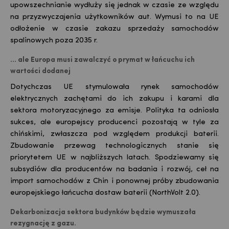
upowszechnianie wydłuży się jednak w czasie ze względu
na przyzwyczajenia użytkowników aut. Wymusi to na UE
odłożenie w czasie zakazu sprzedaży samochodów
spalinowych poza 2035 r.
... ale Europa musi zawalczyć o prymat w łańcuchu ich
wartości dodanej
Dotychczas UE stymulowała rynek samochodów
elektrycznych zachętami do ich zakupu i karami dla
sektora motoryzacyjnego za emisje. Polityka ta odniosła
sukces, ale europejscy producenci pozostają w tyle za
chińskimi, zwłaszcza pod względem produkcji baterii.
Zbudowanie przewag technologicznych stanie się
priorytetem UE w najbliższych latach. Spodziewamy się
subsydiów dla producentów na badania i rozwój, ceł na
import samochodów z Chin i ponownej próby zbudowania
europejskiego łańcucha dostaw baterii (
NorthVolt
2.0).
Dekarbonizacja sektora budynków będzie wymuszała
rezygnację z gazu.