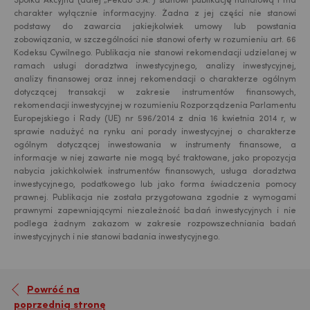
Spółka Akcyjna (dalej „Pekao S.A.”) stanowi publikację handlową i ma
charakter wyłącznie informacyjny. Żadna z jej części nie stanowi
podstawy do zawarcia jakiejkolwiek umowy lub powstania
zobowiązania, w szczególności nie stanowi oferty w rozumieniu art. 66
Kodeksu Cywilnego. Publikacja nie stanowi rekomendacji udzielanej w
ramach usługi doradztwa inwestycyjnego, analizy inwestycyjnej,
analizy finansowej oraz innej rekomendacji o charakterze ogólnym
dotyczącej transakcji w zakresie instrumentów finansowych,
rekomendacji inwestycyjnej w rozumieniu Rozporządzenia Parlamentu
Europejskiego i Rady (UE) nr 596/2014 z dnia 16 kwietnia 2014 r, w
sprawie nadużyć na rynku ani porady inwestycyjnej o charakterze
USD
ogólnym dotyczącej inwestowania w instrumenty finansowe, a
informacje w niej zawarte nie mogą być traktowane, jako propozycja
nabycia jakichkolwiek instrumentów finansowych, usługa doradztwa
inwestycyjnego, podatkowego lub jako forma świadczenia pomocy
EUR
prawnej. Publikacja nie została przygotowana zgodnie z wymogami
prawnymi zapewniającymi niezależność badań inwestycyjnych i nie
podlega żadnym zakazom w zakresie rozpowszechniania badań
inwestycyjnych i nie stanowi badania inwestycyjnego.
GBP
Powróć na
poprzednią stronę