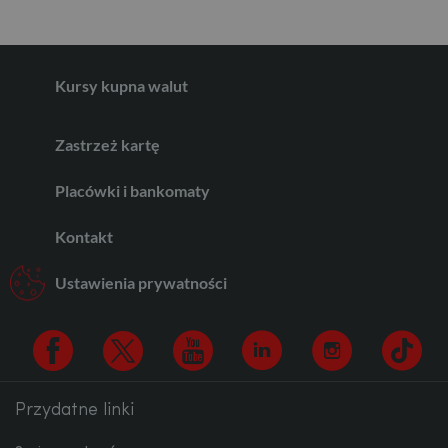
CHF
Kursy kupna walut
AED
Zastrzeż kartę
AUD
Placówki i bankomaty
Kontakt
CAD
Ustawienia prywatności
HUF
Przydatne linki
Facebook
Twitter
Youtube
Linkedin
Instagram
TikTo
JPY