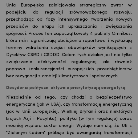
Unia Europejska zainicjowała strategiczny zwrot w
podejściu do regulacji zrównoważonego rozwoju,
przechodząc od fazy intensywnego tworzenia nowych
przepisów do etapu ich upraszczania i zwiększania
spójności. Proces ten zapoczątkowały 4 pakiety Omnibus,
które m.in. ograniczają obciążenia raportowe i wydłużają
terminy wdrożenia części obowiązków wynikających z
Dyrektyw CSRD i CSDDD. Celem tych działań jest nie tylko
zwiększenie efektywności regulacyjnej, ale również
poprawa konkurencyjności europejskich przedsiębiorstw
bez rezygnacji z ambicji klimatycznych i społecznych.
Decydenci polityczni aktywnie priorytetyzują energetykę
Niezależnie od tego, czy chodzi o bezpieczeństwo
energetyczne (jak w USA), czy transformację energetyczną
(jak w Unii Europejskiej, Wielkiej Brytanii oraz niektórych
krajach Azji i Pacyfiku), polityka (w tym regulacje) coraz
mocniej wspiera sektor energii. Wydaje nam się, że UE z
"Zielonym Ładem" próbuje być awangardą transformacji