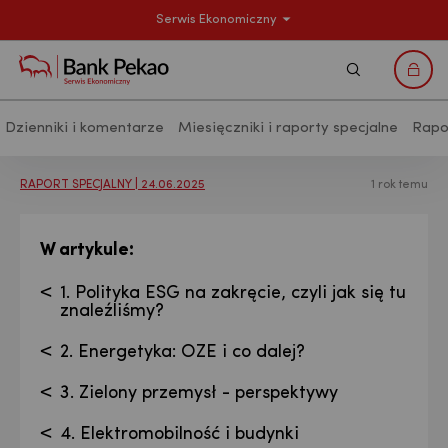
Serwis Ekonomiczny
Szukaj
Logo
Dzienniki i komentarze
Miesięczniki i raporty specjalne
Rapo
Analizy makroekonomiczne - Publikac
RAPORT SPECJALNY | 24.06.2025
1 rok temu
:
W artykule
1. Polityka ESG na zakręcie, czyli jak się tu
znaleźliśmy?
2. Energetyka: OZE i co dalej?
3. Zielony przemysł - perspektywy
4. Elektromobilność i budynki