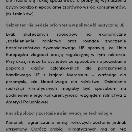
ale trudno się takiej spodziewać a próby jej wymuszenia
byłyby bardzo niepopularne (zarówno wśród konsumentów,
jak i rolników).
Sektor ten nie będzie priorytetm w polityce klimatycznej UE
Brak skutecznych sposobów na ekonomiczne
„zazielenienie” rolnictwa oraz rosnące znaczenie
bezpieczeństwa żywnościowego UE sprawią, że Unia
Europejska złagodzi presję regulacyjną w tym sektorze.
Przy okazji może to być jeden ze sposobów na pozyskanie
poparcia krajów członkowskich dla porozumienia
handlowego UE z krajami
Mercosuru
– ważnego dla
przemysłu, ale kłopotliwego dla rolnictwa. Osłabienie
restrykcji klimatycznych mogłoby być sposobem na
podniesienie jego konkurencyjności względem rolnictwa z
Ameryki Południowej.
Nacisk położony zostanie na innowacyjne technologie
Kierunek ograniczania emisji rolniczych zostanie jednak
utrzymany. Oprócz ambicji klimatycznych ma on też