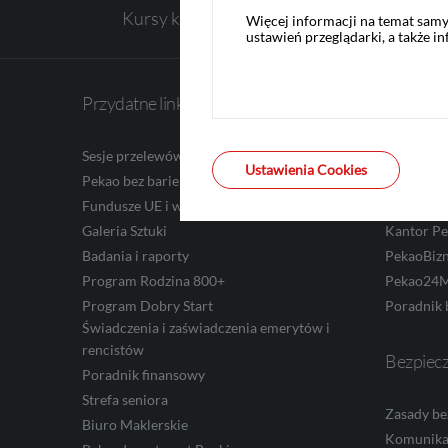
Kursy kupna walut
Więcej informacji na temat sam
ustawień przeglądarki, a także i
CHF
Przydatne linki
Bankowo
AED
Sesje przelewów
Aplikacja
Ustawienia Cookies
Pekao bez barier
Serwis Pe
Fundusze UE i wyszukiwarka dotacji
Aplikacja
AUD
Galeria Sztuki
Kantor P
Badania i raporty
PekaoBiz
Program Rodzina 800+
Pekao24M
Program Dobry Start
Poradnik 
CAD
Świadczenia i zaświadczenia emerytów i
rencistów
Bezpiec
Poradnik finansowy
HUF
Strefa seniora
Zasady be
Biuro Maklerskie
Komunika