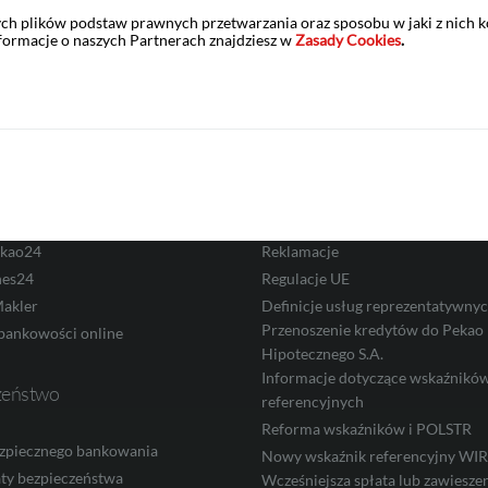
Zastrzeż kartę
Placówki i bankomaty
ych plików podstaw prawnych przetwarzania oraz sposobu w jaki z nich 
nformacje o naszych Partnerach znajdziesz w
Zasady Cookies
.
ść elektroniczna
Informacje prawne
 PeoPay
Cenniki i regulaminy
kao24
Polityka prywatności
 PeoPay KIDS
RODO
ekao24
Reklamacje
nes24
Regulacje UE
akler
Definicje usług reprezentatywny
Przenoszenie kredytów do Pekao
bankowości online
Hipotecznego S.A.
Informacje dotyczące wskaźnikó
zeństwo
referencyjnych
Reforma wskaźników i POLSTR
zpiecznego bankowania
Nowy wskaźnik referencyjny W
ty bezpieczeństwa
Wcześniejsza spłata lub zawieszen