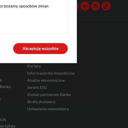
Kontakt
Facebook
Twitter
Youtube
Linkedin
Instagram
TikTok
korzystamy, sposobów zmian
Komunikacja
Infolinia: 519 222 222
Akceptuję wszystkie
Aktualności
Biuro prasowe
Kariera
Informacje dla inwestorów
ch
Analizy ekonomiczne
 Banku
Serwis ESG
Zostań partnerem Banku
w
Strefa dostawcy
Ustawienia newslettera
IRON
ie spłaty