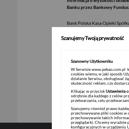
Informacja o wysokości składk
Banku przez Bankowy Fundus
Bank Polska Kasa Opieki Spółka
Gwarancyjnego („
BFG
”) o wyso
banków należnej za 2026 r. z u
Szanujemy Twoją prywatność
Wysokość ustalonej przez BFG d
wynosi 413.228.727,43 złotych
Szanowny Użytkowniku
Powyższa kwota zostanie zaksi
W Serwisie www.pekao.com.pl ko
cookies wiemy, w jaki sposób Uż
USD
działanie Serwisu, obsługiwać 
Podstawa prawna: Art. 17 ust. 
skuteczność reklam, czy dostar
Klikając w przycisk
Ustawienia c
odrębnie dla każdego z celów pr
EUR
przetwarzania, celu przetwarzan
Szanujemy również prawo każdeg
przechowywane pliki cookies w og
przechowywanie takich informac
przeglądarki. Chcemy wyraźnie p
GBP
konfiguracyjnych w urządzeniu 