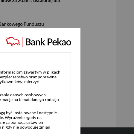
ków za 2026 r. ustalonej dla
 z Bankowego Funduszu
zymusowej restrukturyzacji
kturyzacji banków na 2026 r.
u 2026 r.
 informacjom zawartym w plikach
 bezpieczeństwo oraz poprawne
żytkowników, mierzyć
rzanie danych osobowych
ormacje na temat danego rodzaju
ą być instalowane i następnie
ie. Wyrażenie zgody na
się za pomocą ustawień
u nigdy nie powoduje zmian