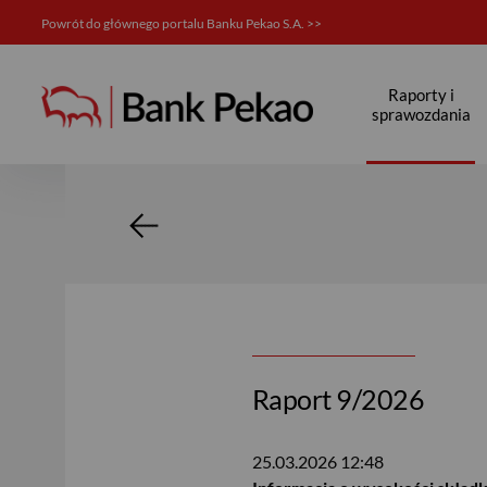
Powrót do głównego portalu Banku Pekao S.A. >>
Relacje inwestorskie
Raporty i
sprawozdania
Raport 9/2026
25.03.2026
12:48