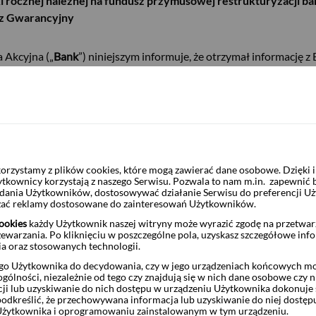
i rocznej należnej na fundusz przymusowej restrukturyzacji ban
z Gwarancyjny
 Akcyjna („
Bank
”) niniejszym informuje, że otrzymał informację
kości ustalonej dla Banku składki rocznej należnej na fundusz pr
względnieniem wysokości korekty składki za 2025 r.
la Banku składki rocznej należnej na fundusz przymusowej restru
.
ęgowana w ciężar kosztów Banku dotyczących pierwszego kwartał
rzystamy z plików cookies, które mogą zawierać dane osobowe. Dzięki
ytkownicy korzystają z naszego Serwisu. Pozwala to nam m.in. zapewnić
żądania Użytkowników, dostosowywać działanie Serwisu do preferencji U
1 MAR - informacja poufna
czać reklamy dostosowane do zainteresowań Użytkowników.
ookies
każdy Użytkownik naszej witryny może wyrazić zgodę na przetwa
zewarzania. Po kliknięciu w poszczególne pola, uzyskasz szczegółowe inf
ia oraz stosowanych technologii.
o Użytkownika do decydowania, czy w jego urządzeniach końcowych mog
ólności, niezależnie od tego czy znajdują się w nich dane osobowe czy n
ji lub uzyskiwanie do nich dostępu w urządzeniu Użytkownika dokonuje 
odkreślić, że przechowywana informacja lub uzyskiwanie do niej dostęp
Użytkownika i oprogramowaniu zainstalowanym w tym urządzeniu.