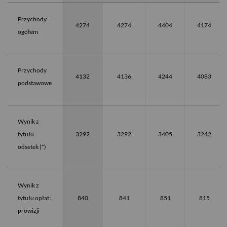
Przychody
4274
4274
4404
4174
ogółem
Przychody
4132
4136
4244
4083
podstawowe
Wynik z
tytułu
3292
3292
3405
3242
odsetek (*)
Wynik z
tytułu opłat i
840
841
851
815
prowizji