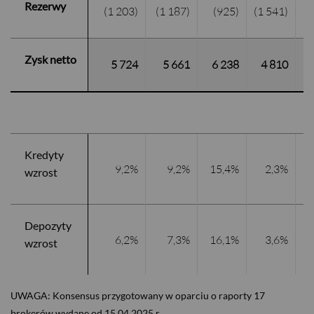
Rezerwy
(1 203)
(1 187)
(925)
(1 541)
1
Zysk netto
5 724
5 661
6 238
4 810
1
Kredyty
9,2%
9,2%
15,4%
2,3%
1
wzrost
Depozyty
6,2%
7,3%
16,1%
3,6%
1
wzrost
UWAGA: Konsensus przygotowany w oparciu o raporty 17
brokerów wydane od 15.04.2025 r.