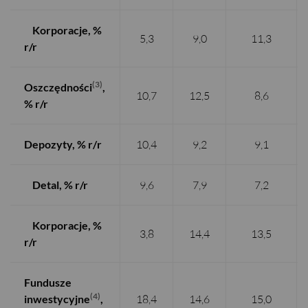
Korporacje, %
5,3
9,0
11,3
r/r
(3)
Oszczędności
,
10,7
12,5
8,6
% r/r
Depozyty, % r/
r
10,4
9,2
9,1
Detal, % r/r
9,6
7,9
7,2
Korporacje, %
3,8
14,4
13,5
r/r
Fundusze
(4)
inwestycyjne
,
18,4
14,6
15,0