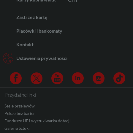
Zastrzeż kartę
AED
Placówki i bankomaty
Kontakt
AUD
Ustawienia prywatności
CAD
Przydatne linki
Facebook
Twitter
Youtube
Linkedin
Instagram
TikTo
HUF
Sesje przelewów
Pekao bez barier
Fundusze UE i wyszukiwarka dotacji
JPY
Galeria Sztuki