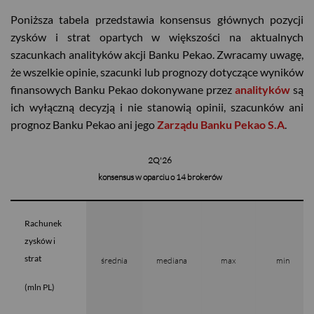
Poniższa tabela przedstawia konsensus głównych pozycji
zysków i strat opartych w większości na aktualnych
szacunkach analityków akcji Banku Pekao. Zwracamy uwagę,
że wszelkie opinie, szacunki lub prognozy dotyczące wyników
finansowych Banku Pekao dokonywane przez
analityków
są
ich wyłączną decyzją i nie stanowią opinii, szacunków ani
prognoz Banku Pekao ani jego
Zarządu Banku Pekao S.A
.
2Q'26
konsensus w oparciu o 14 brokerów
Rachunek
zysków i
strat
średnia
mediana
max
min
(mln PL)