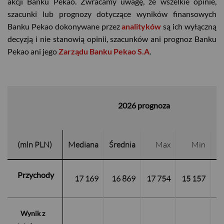
akcji Banku Pekao. Zwracamy uwagę, że wszelkie opinie,
szacunki lub prognozy dotyczące wyników finansowych
Banku Pekao dokonywane przez
analityków
są ich wyłączną
decyzją i nie stanowią opinii, szacunków ani prognoz Banku
Pekao ani jego
Zarządu Banku Pekao S.A
.
2026 prognoza
(mln PLN)
Mediana
Średnia
Max
Min
L
Przychody
17 169
16 869
17 754
15 157
1
Wynik z