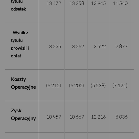
tytułu
13 472
13 258
13 945
11 540
1
odsetek
Wynik z
tytułu
3 235
3 262
3 522
2 877
1
prowizji i
opłat
Koszty
(6 212)
(6 202)
(5 538)
(7 121)
1
Operacyjne
Zysk
10 957
10 667
12 216
8 036
1
Operacyjny