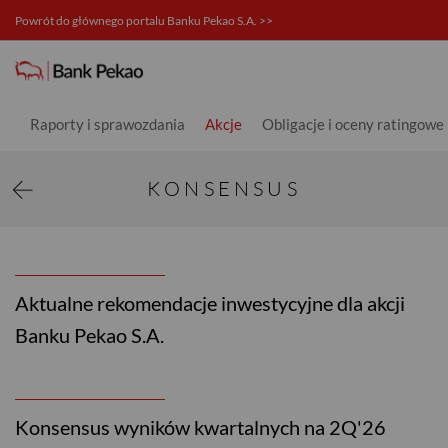
Powrót do głównego portalu Banku Pekao S.A. >>
Konsensus - Relacje inwestorskie
Raporty i sprawozdania
Akcje
Obligacje i oceny ratingowe
KONSENSUS
Aktualne rekomendacje inwestycyjne dla akcji
Banku Pekao S.A.
Konsensus wyników kwartalnych na 2Q'26