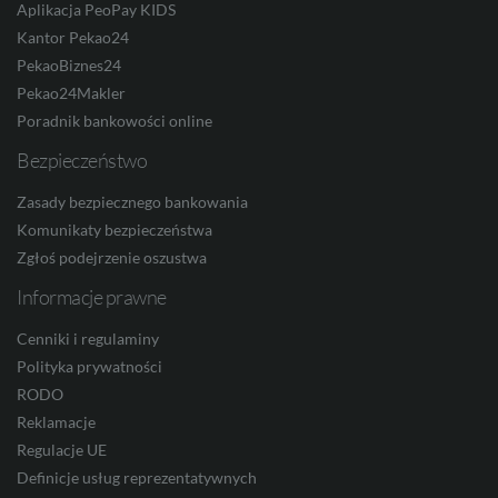
Aplikacja PeoPay KIDS
TRY
Kantor Pekao24
PekaoBiznes24
Pekao24Makler
ILS
Poradnik bankowości online
Bezpieczeństwo
Zasady bezpiecznego bankowania
MXN
Komunikaty bezpieczeństwa
Zgłoś podejrzenie oszustwa
Informacje prawne
ZAR
Cenniki i regulaminy
Polityka prywatności
RODO
CNY
Reklamacje
Regulacje UE
Definicje usług reprezentatywnych