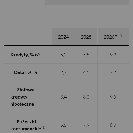
(2)
2024
2025
2026P
Kredyty, % r/r
5,2
5,5
9,2
Detal, % r/r
2,7
4,1
7,2
Złotowe
kredyty
8,4
8,0
9,3
hipoteczne
Pożyczki
5,5
7,9
8,9
(1)
konsumenckie