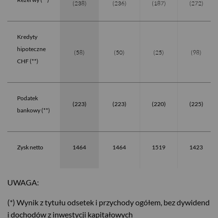
(238)
(236)
(187)
(272)
Kredyty
hipoteczne
(58)
(50)
(25)
(98)
CHF (**)
Podatek
(223)
(223)
(220)
(225)
bankowy
(**)
Zysk netto
1464
1464
1519
1423
UWAGA:
(*) Wynik z tytułu odsetek i przychody ogółem, bez dywidend
i dochodów z inwestycji kapitałowych