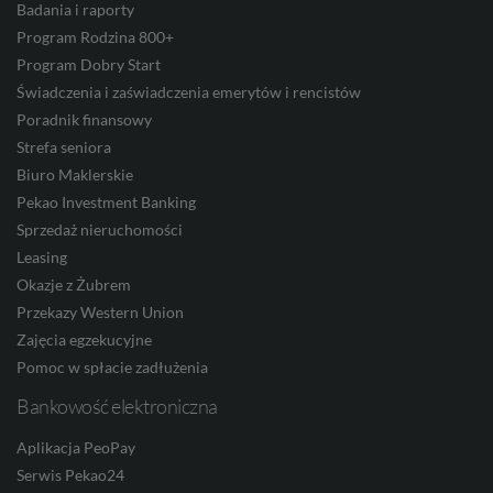
Badania i raporty
Program Rodzina 800+
CZK
Program Dobry Start
Świadczenia i zaświadczenia emerytów i rencistów
Poradnik finansowy
DKK
Strefa seniora
Biuro Maklerskie
Pekao Investment Banking
Sprzedaż nieruchomości
NOK
Leasing
Okazje z Żubrem
Przekazy Western Union
SEK
Zajęcia egzekucyjne
Pomoc w spłacie zadłużenia
Bankowość elektroniczna
RON
Aplikacja PeoPay
Serwis Pekao24