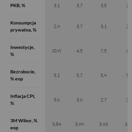
PKB, %
3,1
3,7
3,5
2,
Konsumpcja
2,9
3,7
3,1
2,
prywatna, %
Inwestycje,
(0,9)
4,5
7,5
6,
%
Bezrobocie,
5,1
5,7
5,9
5,
% eop
Inflacja CPI,
3,6
3,6
2,7
2,
%
3M Wibor, %
5,84
3,99
3,93
3,5
eop