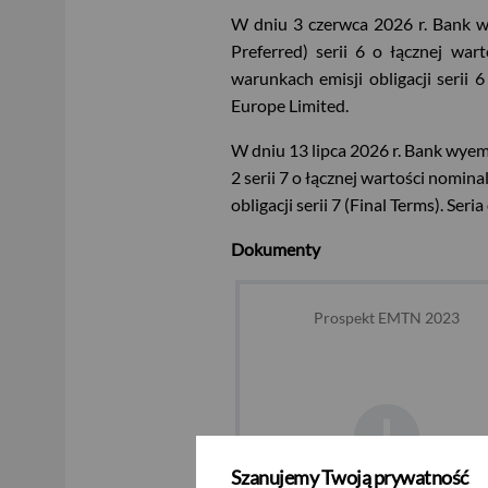
W dniu 3 czerwca 2026 r. Bank 
Preferred) serii 6 o łącznej wa
warunkach emisji obligacji serii 
Europe Limited.
W dniu 13 lipca 2026 r. Bank w
2 serii 7 o łącznej wartości nomi
obligacji serii 7 (Final Terms). S
Dokumenty
Prospekt EMTN 2023
Szanujemy Twoją prywatność