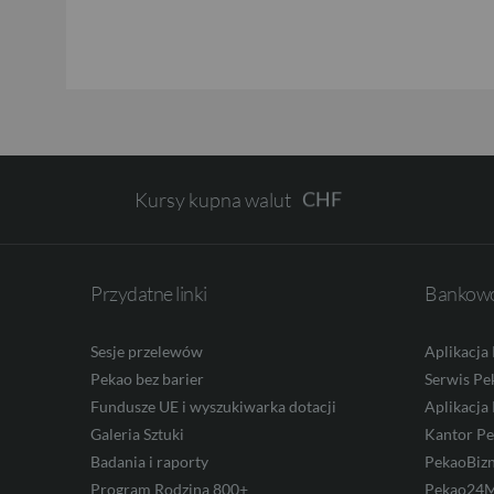
GBP
CHF
Kursy kupna walut
AED
Przydatne linki
Bankowo
AUD
Sesje przelewów
Aplikacja
Pekao bez barier
Serwis Pe
CAD
Fundusze UE i wyszukiwarka dotacji
Aplikacja
Galeria Sztuki
Kantor P
Badania i raporty
PekaoBiz
HUF
Program Rodzina 800+
Pekao24M