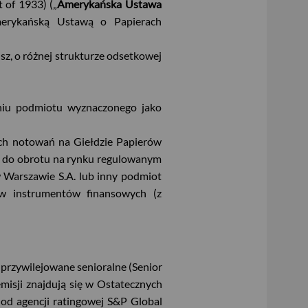
 of 1933) („
Amerykańska Ustawa
Amerykańską Ustawą o Papierach
sz, o różnej strukturze odsetkowej
eniu podmiotu wyznaczonego jako
nych notowań na Giełdzie Papierów
e do obrotu na rynku regulowanym
Warszawie S.A. lub inny podmiot
w instrumentów finansowych (z
przywilejowane senioralne (Senior
misji znajdują się w Ostatecznych
B od agencji ratingowej S&P Global