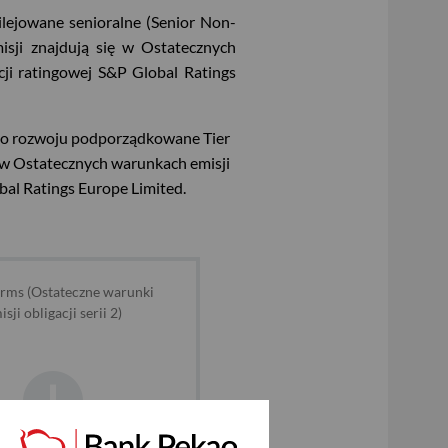
ejowane senioralne (Senior Non-
isji znajdują się w Ostatecznych
ncji ratingowej S&P Global Ratings
go rozwoju podporządkowane Tier
ę w Ostatecznych warunkach emisji
obal Ratings Europe Limited.
erms (Ostateczne warunki
isji obligacji serii 2)