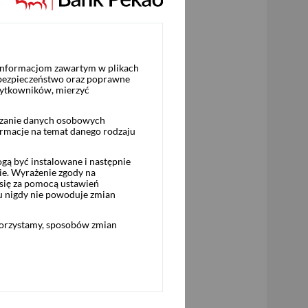
Pobierz
t nr 1 do Prospektu EMTN
 informacjom zawartym w plikach
 bezpieczeństwo oraz poprawne
11.09.2024
żytkowników, mierzyć
rzanie danych osobowych
ormacje na temat danego rodzaju
ą być instalowane i następnie
ie. Wyrażenie zgody na
Pobierz
się za pomocą ustawień
u nigdy nie powoduje zmian
korzystamy, sposobów zmian
t nr 1 do Prospektu EMTN
03.06.2025