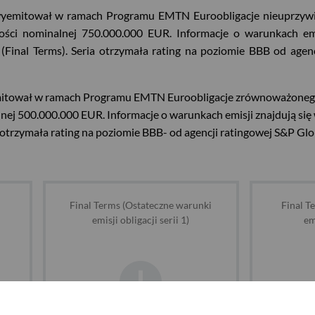
wyemitował w ramach Programu EMTN Euroobligacje nieuprzywil
rtości nominalnej 750.000.000 EUR. Informacje o warunkach em
6 (Final Terms). Seria otrzymała rating na poziomie BBB od age
yemitował w ramach Programu EMTN Euroobligacje zrównoważone
nalnej 500.000.000 EUR. Informacje o warunkach emisji znajdują si
eria otrzymała rating na poziomie BBB- od agencji ratingowej S&P Gl
Final Terms (Ostateczne warunki
Final T
emisji obligacji serii 1)
em