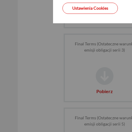
Ustawienia Cookies
Pobierz
Final Terms (Ostateczne warun
emisji obligacji serii 3)
Pobierz
Final Terms (Ostateczne warun
emisji obligacji serii 5)