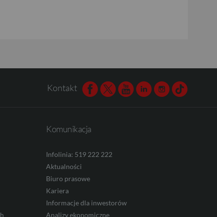
Kontakt
Facebook
Twitter
Youtube
Linkedin
Instagram
TikTok
Komunikacja
Infolinia: 519 222 222
Aktualności
Biuro prasowe
Kariera
Informacje dla inwestorów
ch
Analizy ekonomiczne