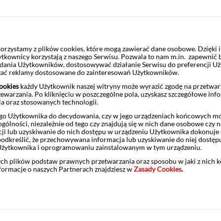
Pobierz
Statut Banku
Suplemen
rzystamy z plików cookies, które mogą zawierać dane osobowe. Dzięki
ytkownicy korzystają z naszego Serwisu. Pozwala to nam m.in. zapewnić
żądania Użytkowników, dostosowywać działanie Serwisu do preferencji U
czać reklamy dostosowane do zainteresowań Użytkowników.
ookies
każdy Użytkownik naszej witryny może wyrazić zgodę na przetwa
zewarzania. Po kliknięciu w poszczególne pola, uzyskasz szczegółowe inf
ia oraz stosowanych technologii.
o Użytkownika do decydowania, czy w jego urządzeniach końcowych mog
ólności, niezależnie od tego czy znajdują się w nich dane osobowe czy n
Pobierz
ji lub uzyskiwanie do nich dostępu w urządzeniu Użytkownika dokonuje 
odkreślić, że przechowywana informacja lub uzyskiwanie do niej dostęp
Użytkownika i oprogramowaniu zainstalowanym w tym urządzeniu.
ych plików podstaw prawnych przetwarzania oraz sposobu w jaki z nich 
nformacje o naszych Partnerach znajdziesz w
Zasady Cookies
.
Prospekt EMTN 2025
Suplemen