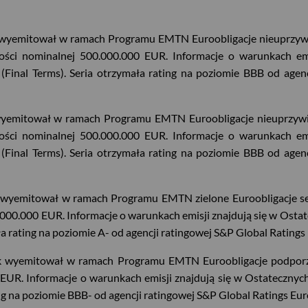
 wyemitował w ramach Programu EMTN Euroobligacje nieuprzywi
rtości nominalnej 500.000.000 EUR. Informacje o warunkach em
2 (Final Terms). Seria otrzymała rating na poziomie BBB od age
wyemitował w ramach Programu EMTN Euroobligacje nieuprzywil
rtości nominalnej 500.000.000 EUR. Informacje o warunkach em
3 (Final Terms). Seria otrzymała rating na poziomie BBB od age
wyemitował w ramach Programu EMTN zielone Euroobligacje seni
.000.000 EUR. Informacje o warunkach emisji znajdują się w Ostat
mała rating na poziomie A- od agencji ratingowej S&P Global Rating
k wyemitował w ramach Programu EMTN Euroobligacje podporzą
UR. Informacje o warunkach emisji znajdują się w Ostatecznych 
ing na poziomie BBB- od agencji ratingowej S&P Global Ratings Eu