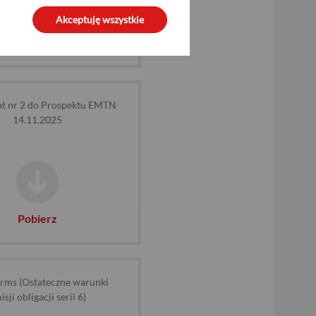
Akceptuję wszystkie
Pobierz
t nr 2 do Prospektu EMTN
14.11.2025
Pobierz
erms (Ostateczne warunki
isji obligacji serii 6)