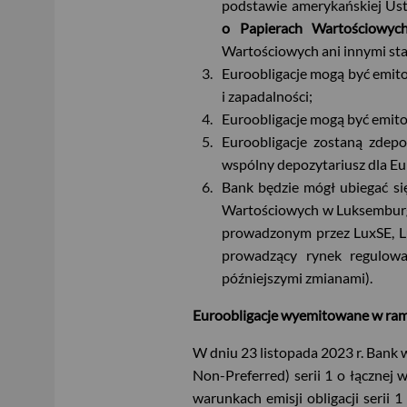
podstawie amerykańskiej Usta
o Papierach Wartościowyc
Wartościowych ani innymi st
Euroobligacje mogą być emito
i zapadalności;
Euroobligacje mogą być emito
Euroobligacje zostaną zdep
wspólny depozytariusz dla Eu
Bank będzie mógł ubiegać się
Wartościowych w Luksemburg
prowadzonym przez LuxSE, L
prowadzący rynek regulow
późniejszymi zmianami)
.
Euroobligacje wyemitowane w r
W dniu 23 listopada 2023 r. Bank
Non-Preferred) serii 1 o łącznej
warunkach emisji obligacji serii 