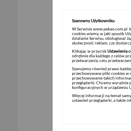
Pobierz
Szanowny Użytkowniku
Umowa agencyjna
W Serwisie www.pekao.com.pl ko
cookies wiemy, w jaki sposób Uż
działanie Serwisu, obsługiwać 
skuteczność reklam, czy dostar
Klikając w przycisk
Ustawienia c
odrębnie dla każdego z celów pr
przetwarzania, celu przetwarzan
Szanujemy również prawo każdeg
przechowywane pliki cookies w og
Pobierz
przechowywanie takich informac
przeglądarki. Chcemy wyraźnie p
konfiguracyjnych w urządzeniu 
Więcej informacji na temat sam
ustawień przeglądarki, a także i
Suplement nr 2 do Prospektu
EMTN 16.09.2024