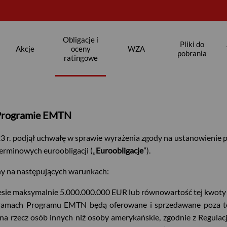
 S.A.
Obligacje i
Pliki do
Akcje
oceny
WZA
pobrania
ratingowe
 Programie EMTN
3 r. podjął uchwałę w sprawie wyrażenia zgody na ustanowienie 
terminowych euroobligacji („
Euroobligacje
”).
y na następujących warunkach:
e maksymalnie 5.000.000.000 EUR lub równowartość tej kwoty 
 ramach Programu EMTN będą oferowane i sprzedawane poza t
na rzecz osób innych niż osoby amerykańskie, zgodnie z Regulacj