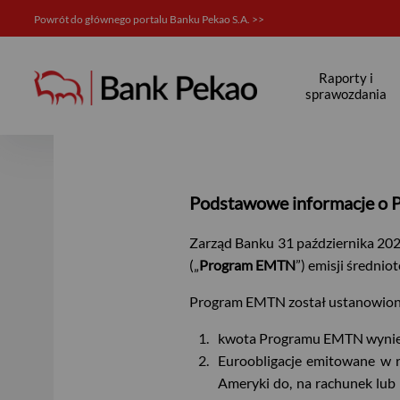
Powrót do głównego portalu Banku Pekao S.A. >>
Program EMTN - Bank Pekao
Raporty i
sprawozdania
Podstawowe informacje o
Zarząd Banku 31 października 202
(„
Program EMTN
”) emisji średnio
Program EMTN został ustanowion
kwota Programu EMTN wyniesi
Euroobligacje emitowane w
Ameryki do, na rachunek lub 