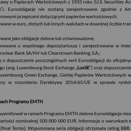
wy o Papierach Wartościowych z 1933 roku (U.S. Securities Act
h
”). Euroobligacje nie zostaną zarejestrowane zgodnie z 
anowymi przepisami dotyczącymi papierów wartościowych;
wane w euro, złotych lub innych walutach w dowolnej liczbie tran
wane jako obligacje zielone lub zrównoważone;
onowane u wspólnego depozytariusza i zarejestrowane w imi
roclear Bank SA/NV lub Clearstream Banking, S.A.;
 o dopuszczenie poszczególnych serii Euroobligacji do oficjal
u (ang. Luxembourg Stock Exchange „
LuxSE
”) oraz dopuszczeni
uxembourg Green Exchange, Giełdę Papierów Wartościowych w 
any w rozumieniu Dyrektywy 2014/65/UE w sprawie rynkó
amach Programu EMTN
 wyemitował w ramach Programu EMTN zielone Euroobligacje nieu
 wartości nominalnej 500 000 000 EUR. Informacje o warunkach e
1 (final Terms). Wspomniana seria obligacji otrzymała rating BB