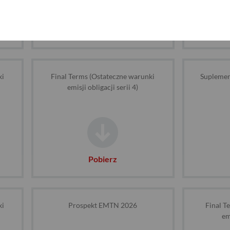
Pobierz
ki
Final Terms (Ostateczne warunki
Suplemen
emisji obligacji serii 4)
Pobierz
ki
Prospekt EMTN 2026
Final T
em