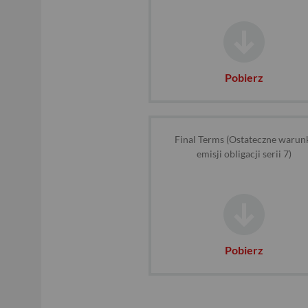
Pobierz
Final Terms (Ostateczne warun
emisji obligacji serii 7)
USD
Pobierz
EUR