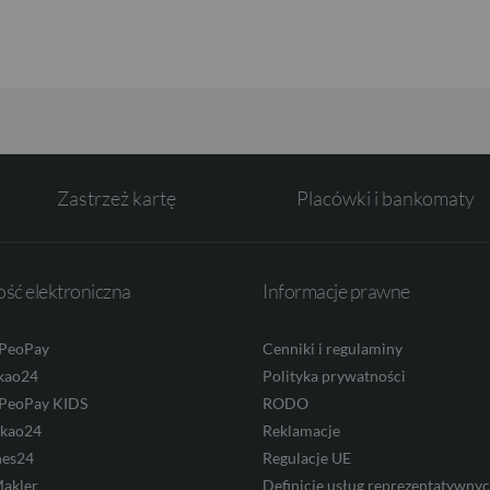
Zastrzeż kartę
Placówki i bankomaty
ść elektroniczna
Informacje prawne
 PeoPay
Cenniki i regulaminy
kao24
Polityka prywatności
 PeoPay KIDS
RODO
ekao24
Reklamacje
nes24
Regulacje UE
akler
Definicje usług reprezentatywny