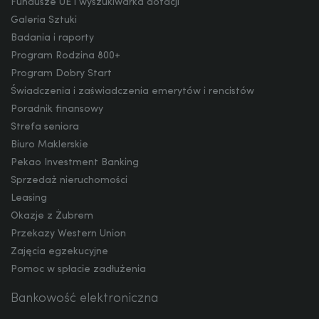
Fundusze UE i wyszukiwarka dotacji
CZK
Galeria Sztuki
Badania i raporty
Program Rodzina 800+
DKK
Program Dobry Start
Świadczenia i zaświadczenia emerytów i rencistów
Poradnik finansowy
NOK
Strefa seniora
Biuro Maklerskie
Pekao Investment Banking
Sprzedaż nieruchomości
SEK
Leasing
Okazje z Żubrem
Przekazy Western Union
RON
Zajęcia egzekucyjne
Pomoc w spłacie zadłużenia
Bankowość elektroniczna
TRY