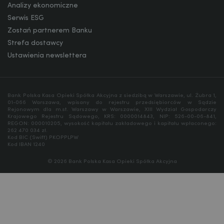
Analizy ekonomiczne
Serwis ESG
Zostań partnerem Banku
Strefa dostawcy
Ustawienia newslettera
Bank Polska Kasa Opieki Spółka Akcyjna z siedzibą w Warszawie, ul. Żubra 1,
01-066 Warszawa, wpisany do rejestru przedsiębiorców w Sądzie
Rejonowym dla m.st. Warszawy w Warszawie, XIII Wydział Gospodarczy
Krajowego Rejestru Sądowego, KRS: 0000014843, NIP: 526-00-06-841,
REGON: 000010205, wysokość kapitału zakładowego i kapitału wpłaconego:
262 470 034 zł.
Kod BIC (Swift) PKOPPLPW
Kod IBAN 1240
© 2026 Bank Polska Kasa Opieki Spółka Akcyjna