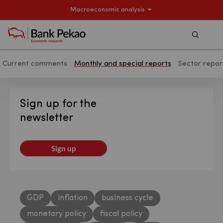
Macroeconomic analysis
Szukaj
Current comments
Monthly and special reports
Sector repor
Monthly macroeconomic and special r
Sign up for the
newsletter
Sign up
GDP
inflation
business cycle
monetary policy
fiscal policy