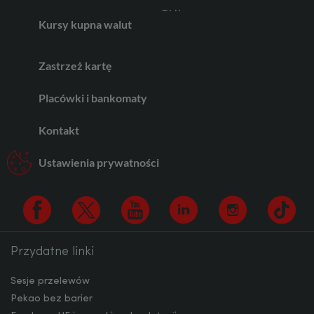
Kursy kupna walut
AED
Zastrzeż kartę
AUD
Placówki i bankomaty
Kontakt
CAD
Ustawienia prywatności
HUF
Przydatne linki
Facebook
Twitter
Youtube
Linkedin
Instagram
TikTo
JPY
Sesje przelewów
Pekao bez barier