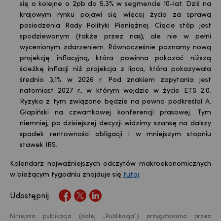
się o kolejne o 2pb do 5,3% w segmencie 10-lat. Dziś na
krajowym rynku pojawi się więcej życia za sprawą
posiedzenia Rady Polityki Pieniężnej. Cięcie stóp jest
spodziewanym (także przez nas), ale nie w pełni
wycenionym zdarzeniem. Równocześnie poznamy nową
projekcję inflacyjną, która powinna pokazać niższą
ścieżkę inflacji niż projekcja z lipca, która pokazywała
średnio 3,1% w 2026 r. Pod znakiem zapytania jest
natomiast 2027 r., w którym wejdzie w życie ETS 2.0.
Ryzyka z tym związane będzie na pewno podkreślał A.
Glapiński na czwartkowej konferencji prasowej. Tym
niemniej, po dzisiejszej decyzji widzimy szansę na dalszy
spadek rentowności obligacji i w mniejszym stopniu
stawek IRS.
Kalendarz najważniejszych odczytów makroekonomicznych
w bieżącym tygodniu znajduje się
tutaj
.
Udostępnij
Niniejsza publikacja (dalej „Publikacja”) przygotowana przez