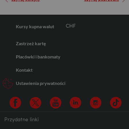
GBP
Kursy kupna walut
CHF
Zastrzeż kartę
AED
Placówki i bankomaty
Kontakt
AUD
Ustawienia prywatności
CAD
Przydatne linki
Facebook
Twitter
Youtube
Linkedin
Instagram
TikTo
HUF