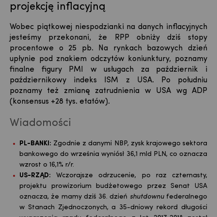
projekcję inflacyjną
Wobec piątkowej niespodzianki na danych inflacyjnych
jesteśmy przekonani, że RPP obniży dziś stopy
procentowe o 25 pb. Na rynkach bazowych dzień
upłynie pod znakiem odczytów koniunktury, poznamy
finalne figury PMI w usługach za październik i
październikowy indeks ISM z USA. Po południu
poznamy też zmianę zatrudnienia w USA wg ADP
(konsensus +28 tys. etatów).
Wiadomości
PL-BANKI:
Zgodnie z danymi NBP, zysk krajowego sektora
bankowego do września wyniósł 36,1 mld PLN, co oznacza
wzrost o 16,1% r/r.
US-RZĄD:
Wczorajsze odrzucenie, po raz czternasty,
projektu prowizorium budżetowego przez Senat USA
oznacza, że mamy dziś 36. dzień
shutdownu
federalnego
w Stanach Zjednoczonych, a 35-dniowy rekord długości