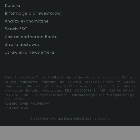
Kariera
Informacje dla inwestorów
Analizy ekonomiczne
Serwis ESG
Zostań partnerem Banku
Strefa dostawcy
Ustawienia newslettera
Bank Polska Kasa Opieki Spółka Akcyjna z siedzibą w Warszawie, ul. Żubra 1,
01-066 Warszawa, wpisany do rejestru przedsiębiorców w Sądzie
Rejonowym dla m.st. Warszawy w Warszawie, XIII Wydział Gospodarczy
Krajowego Rejestru Sądowego, KRS: 0000014843, NIP: 526-00-06-841,
REGON: 000010205, wysokość kapitału zakładowego i kapitału wpłaconego:
262 470 034 zł.
Kod BIC (Swift) PKOPPLPW
Kod IBAN 1240
© 2026 Bank Polska Kasa Opieki Spółka Akcyjna