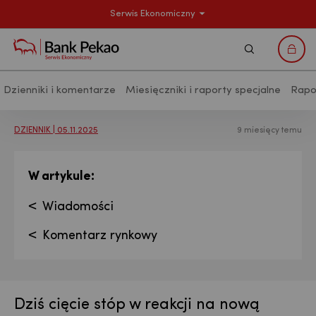
Serwis Ekonomiczny
Szukaj
Logo
Dzienniki i komentarze
Miesięczniki i raporty specjalne
Rapo
Analizy makroekonomiczne - Publikac
DZIENNIK | 05.11.2025
9 miesięcy temu
:
W artykule
Wiadomości
Komentarz rynkowy
Dziś cięcie stóp w reakcji na nową