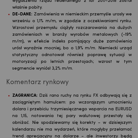
wygaszenia rządu federalnego z lat 2017-2018 został
właśnie pobity.
DE-DANE:
Zamówienia w niemieckim przemyśle urosły we
wrześniu o 1,1% m/m, w zgodzie z oczekiwaniami rynku.
Wzrostowi przemysłu ciążyły rozczarowania na dużych
zamówieniach w branży wyrobów metalowych (-19%
m/m), w efekcie indeks pomijający duże zamówienia
urósł wyraźnie mocniej, bo o 1,9% m/m. Niemiecki urząd
statystyczny odnotował również poprawę sytuacji w
motoryzacji po letnich przestojach; wzrost w tym
segmencie wyniósł 3,2% m/m.
Komentarz rynkowy
ZAGRANICA:
Dziś rano ruchy na rynku FX odbywają się z
zaciągniętym hamulcem: po wczorajszym umocnieniu
dolara i przebiciu trzymiesięcznego wsparcia na EURUSD
na 1,15, notowania tej pary walutowej przestały się
obniżać. Nie spodziewamy się korekty – w dzisiejszym
kalendarzu nie ma wydarzeń, które mogłyby przełamać
trend aprecjacyjny na dolarze – ale inwestorzy będą