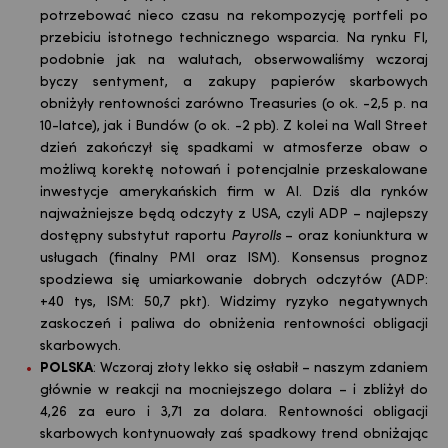
potrzebować nieco czasu na rekompozycję portfeli po
przebiciu istotnego technicznego wsparcia. Na rynku FI,
podobnie jak na walutach, obserwowaliśmy wczoraj
byczy sentyment, a zakupy papierów skarbowych
obniżyły rentowności zarówno Treasuries (o ok. -2,5 p. na
10-latce), jak i Bundów (o ok. -2 pb). Z kolei na Wall Street
dzień zakończył się spadkami w atmosferze obaw o
możliwą korektę notowań i potencjalnie przeskalowane
inwestycje amerykańskich firm w AI. Dziś dla rynków
najważniejsze będą odczyty z USA, czyli ADP – najlepszy
dostępny substytut raportu
Payrolls
– oraz koniunktura w
usługach (finalny PMI oraz ISM). Konsensus prognoz
spodziewa się umiarkowanie dobrych odczytów (ADP:
+40 tys, ISM: 50,7 pkt). Widzimy ryzyko negatywnych
zaskoczeń i paliwa do obniżenia rentowności obligacji
skarbowych.
POLSKA
:
Wczoraj złoty lekko się osłabił – naszym zdaniem
głównie w reakcji na mocniejszego dolara – i zbliżył do
4,26 za euro i 3,71 za dolara. Rentowności obligacji
skarbowych kontynuowały zaś spadkowy trend obniżając