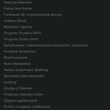
Sesje przelewów
Pekao bez barier
Fundusze UE i wyszukiwarka dotacji
JPY
Galeria Sztuki
Badania i raporty
Program Rodzina 800+
CZK
Program Dobry Start
Świadczenia i zaświadczenia emerytów i rencistów
Poradnik finansowy
DKK
Strefa seniora
Biuro Maklerskie
Pekao Investment Banking
Sprzedaż nieruchomości
NOK
Leasing
Okazje z Żubrem
Przekazy Western Union
SEK
Zajęcia egzekucyjne
Pomoc w spłacie zadłużenia