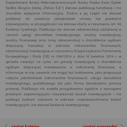
Departament Analiz Makroekonomicznych Banku Polska Kasa Opieki
Spółka Akcyjna (dalej „Pekao S.A.”) stanowi publikację handlową i ma
charakter wyłącznie informacyjny. Żadna z jej części nie stanowi
podstawy do zawarcia jakiejkolwiek umowy lub powstania
zobowiązania, w szczególności nie stanowi oferty w rozumieniu art. 66
Kodeksu Cywilnego. Publikacja nie stanowi rekomendacji udzielanej w
ramach usługi doradztwa inwestycyjnego, analizy inwestycyjnej,
analizy finansowej oraz innej rekomendacji o charakterze ogólnym
dotyczącej transakcji w zakresie instrumentów finansowych,
rekomendacji inwestycyjnej w rozumieniu Rozporządzenia Parlamentu
Europejskiego i Rady (UE) nr 596/2014 z dnia 16 kwietnia 2014 r, w
sprawie nadużyć na rynku ani porady inwestycyjnej o charakterze
ogólnym dotyczącej inwestowania w instrumenty finansowe, a
informacje w niej zawarte nie mogą być traktowane, jako propozycja
nabycia jakichkolwiek instrumentów finansowych, usługa doradztwa
USD
inwestycyjnego, podatkowego lub jako forma świadczenia pomocy
prawnej. Publikacja nie została przygotowana zgodnie z wymogami
prawnymi zapewniającymi niezależność badań inwestycyjnych i nie
podlega żadnym zakazom w zakresie rozpowszechniania badań
EUR
inwestycyjnych i nie stanowi badania inwestycyjnego.
czytaj kolejny
czytaj poprzedni