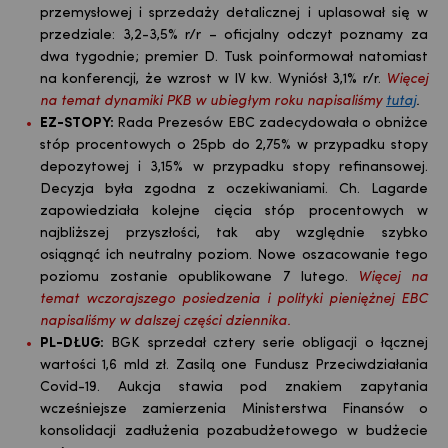
przemysłowej i sprzedaży detalicznej i uplasował się w
przedziale: 3,2-3,5% r/r – oficjalny odczyt poznamy za
dwa tygodnie; premier D. Tusk poinformował natomiast
na konferencji, że wzrost w IV kw. Wyniósł 3,1% r/r.
Więcej
na temat dynamiki PKB w ubiegłym roku napisaliśmy
tutaj
.
EZ-STOPY:
Rada Prezesów EBC zadecydowała o obniżce
stóp procentowych o 25pb do 2,75% w przypadku stopy
depozytowej i 3,15% w przypadku stopy refinansowej.
Decyzja była zgodna z oczekiwaniami. Ch. Lagarde
zapowiedziała kolejne cięcia stóp procentowych w
najbliższej przyszłości, tak aby względnie szybko
osiągnąć ich neutralny poziom. Nowe oszacowanie tego
poziomu zostanie opublikowane 7 lutego.
Więcej na
temat wczorajszego posiedzenia i polityki pieniężnej EBC
napisaliśmy w dalszej części dziennika.
PL-DŁUG:
BGK sprzedał cztery serie obligacji o łącznej
wartości 1,6 mld zł. Zasilą one Fundusz Przeciwdziałania
Covid-19. Aukcja stawia pod znakiem zapytania
wcześniejsze zamierzenia Ministerstwa Finansów o
konsolidacji zadłużenia pozabudżetowego w budżecie