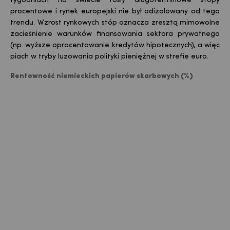
tygodniach na świecie rosły długoterminowe stopy
procentowe i rynek europejski nie był odizolowany od tego
trendu. Wzrost rynkowych stóp oznacza zresztą mimowolne
zacieśnienie warunków finansowania sektora prywatnego
(np. wyższe oprocentowanie kredytów hipotecznych), a więc
piach w tryby luzowania polityki pieniężnej w strefie euro.
Rentowność niemieckich papierów skarbowych (%)