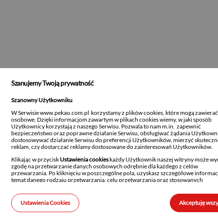
Szanujemy Twoją prywatność
Szanowny Użytkowniku
W Serwisie www.pekao.com.pl korzystamy z plików cookies, które mogą zawiera
osobowe. Dzięki informacjom zawartym w plikach cookies wiemy, w jaki sposób
Użytkownicy korzystają z naszego Serwisu. Pozwala to nam m.in. zapewnić
bezpieczeństwo oraz poprawne działanie Serwisu, obsługiwać żądania Użytkown
dostosowywać działanie Serwisu do preferencji Użytkowników, mierzyć skutecz
reklam, czy dostarczać reklamy dostosowane do zainteresowań Użytkowników.
Klikając w przycisk
Ustawienia cookies
każdy Użytkownik naszej witryny może wy
zgodę na przetwarzanie danych osobowych odrębnie dla każdego z celów
przewarzania. Po kliknięciu w poszczególne pola, uzyskasz szczegółowe informac
temat danego rodzaju przetwarzania, celu przetwarzania oraz stosowanych
technologii.
Szanujemy również prawo każdego Użytkownika do decydowania, czy w jego
Ustawienia Cookies
Akceptuję wszy
urządzeniach końcowych mogą być instalowane i następnie przechowywane pliki
cookies w ogólności, niezależnie od tego czy znajdują się w nich dane osobowe czy