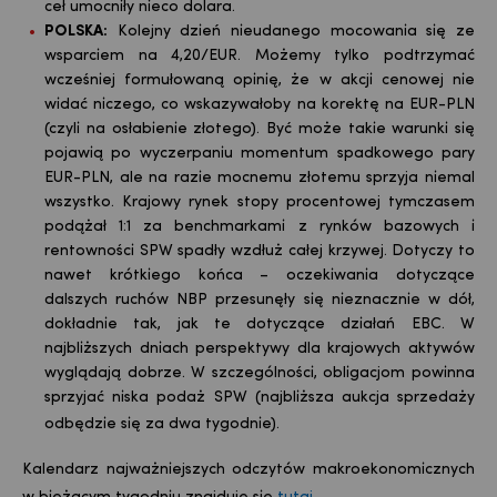
ceł umocniły nieco dolara.
POLSKA:
Kolejny dzień nieudanego mocowania się ze
wsparciem na 4,20/EUR. Możemy tylko podtrzymać
wcześniej formułowaną opinię, że w akcji cenowej nie
widać niczego, co wskazywałoby na korektę na EUR-PLN
(czyli na osłabienie złotego). Być może takie warunki się
pojawią po wyczerpaniu momentum spadkowego pary
EUR-PLN, ale na razie mocnemu złotemu sprzyja niemal
wszystko. Krajowy rynek stopy procentowej tymczasem
podążał 1:1 za benchmarkami z rynków bazowych i
rentowności SPW spadły wzdłuż całej krzywej. Dotyczy to
nawet krótkiego końca – oczekiwania dotyczące
dalszych ruchów NBP przesunęły się nieznacznie w dół,
dokładnie tak, jak te dotyczące działań EBC. W
najbliższych dniach perspektywy dla krajowych aktywów
wyglądają dobrze. W szczególności, obligacjom powinna
sprzyjać niska podaż SPW (najbliższa aukcja sprzedaży
odbędzie się za dwa tygodnie).
Ka
lendarz najważniejszych odczytów makroekonomicznych