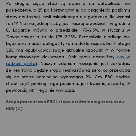
Po drugie, cięcia stóp są obecnie na autopilocie: co
posiedzenie, o 25 pb i przynajmniej do osiągnięcia poziomu
stopy neutralnej, czyli osławionego r z gwiazdką. Ile wynosi
to r*? Nie ma jednej liczby, jest raczej przedział – w grudniu
C. Lagarde mówiła o przedziale 1,75-2,5%, w styczniu w
Davos zawęziła to do 1,75-2,25%. Szczęśliwie niedługo nie
będziemy musieli polegać tylko na deklaracjach, bo 7 lutego
EBC ma opublikować swoje aktualne szacunki r* w formie
kompleksowego dokumentu (rok temu dostaliśmy
coś w
rodzaju pilota
). Naszym zdaniem rozsądnie jest zakładać,
że neutralna będzie stopa realna równa zero, co przekłada
się na stopę nominalną wynoszącą 2%. Czy EBC będzie
chciał zejść poniżej tego poziomu, jest kwestią otwartą. Z
pewnością nikt tego nie wyklucza.
Stopa procentowa EBC i stopa neutralna wg szacunków
HLW (%)