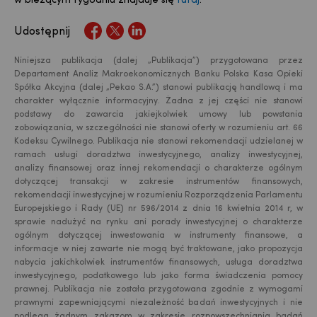
w bieżącym tygodniu znajduje się
tutaj
.
Udostępnij
Niniejsza publikacja (dalej „Publikacja”) przygotowana przez
Departament Analiz Makroekonomicznych Banku Polska Kasa Opieki
Spółka Akcyjna (dalej „Pekao S.A.”) stanowi publikację handlową i ma
charakter wyłącznie informacyjny. Żadna z jej części nie stanowi
podstawy do zawarcia jakiejkolwiek umowy lub powstania
zobowiązania, w szczególności nie stanowi oferty w rozumieniu art. 66
Kodeksu Cywilnego. Publikacja nie stanowi rekomendacji udzielanej w
ramach usługi doradztwa inwestycyjnego, analizy inwestycyjnej,
analizy finansowej oraz innej rekomendacji o charakterze ogólnym
dotyczącej transakcji w zakresie instrumentów finansowych,
rekomendacji inwestycyjnej w rozumieniu Rozporządzenia Parlamentu
Europejskiego i Rady (UE) nr 596/2014 z dnia 16 kwietnia 2014 r, w
sprawie nadużyć na rynku ani porady inwestycyjnej o charakterze
USD
ogólnym dotyczącej inwestowania w instrumenty finansowe, a
informacje w niej zawarte nie mogą być traktowane, jako propozycja
nabycia jakichkolwiek instrumentów finansowych, usługa doradztwa
inwestycyjnego, podatkowego lub jako forma świadczenia pomocy
prawnej. Publikacja nie została przygotowana zgodnie z wymogami
EUR
prawnymi zapewniającymi niezależność badań inwestycyjnych i nie
podlega żadnym zakazom w zakresie rozpowszechniania badań