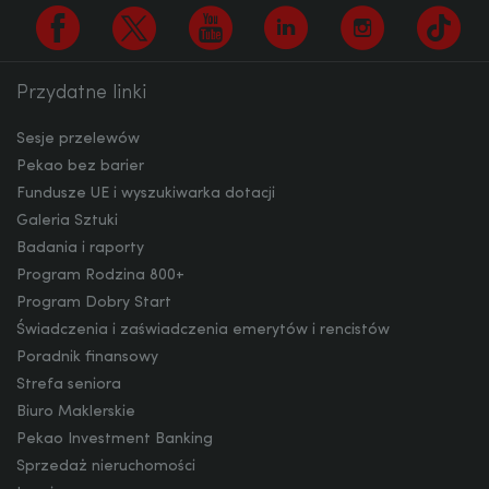
HUF
Przydatne linki
Facebook
Twitter
Youtube
Linkedin
Instagram
TikTo
JPY
Sesje przelewów
Pekao bez barier
Fundusze UE i wyszukiwarka dotacji
CZK
Galeria Sztuki
Badania i raporty
Program Rodzina 800+
DKK
Program Dobry Start
Świadczenia i zaświadczenia emerytów i rencistów
Poradnik finansowy
Strefa seniora
NOK
Biuro Maklerskie
Pekao Investment Banking
Sprzedaż nieruchomości
SEK