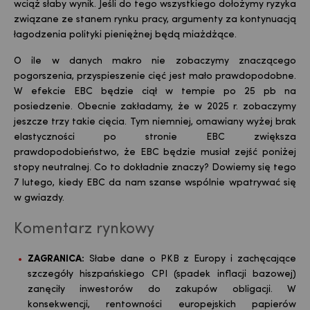
wciąż słaby wynik. Jeśli do tego wszystkiego dołożymy ryzyka
związane ze stanem rynku pracy, argumenty za kontynuacją
łagodzenia polityki pieniężnej będą miażdżące.
O ile w danych makro nie zobaczymy znaczącego
pogorszenia, przyspieszenie cięć jest mało prawdopodobne.
W efekcie EBC będzie ciął w tempie po 25 pb na
posiedzenie. Obecnie zakładamy, że w 2025 r. zobaczymy
jeszcze trzy takie cięcia. Tym niemniej, omawiany wyżej brak
elastyczności po stronie EBC zwiększa
prawdopodobieństwo, że EBC będzie musiał zejść poniżej
stopy neutralnej. Co to dokładnie znaczy? Dowiemy się tego
7 lutego, kiedy EBC da nam szanse wspólnie wpatrywać się
w gwiazdy.
Komentarz rynkowy
ZAGRANICA:
Słabe dane o PKB z Europy i zachęcające
szczegóły hiszpańskiego CPI (spadek inflacji bazowej)
zanęciły inwestorów do zakupów obligacji. W
konsekwencji, rentowności europejskich papierów