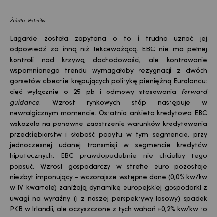
Źródło: Refinitiv
Lagarde została zapytana o to i trudno uznać jej
odpowiedź za inną niż lekceważącą. EBC nie ma pełnej
kontroli nad krzywą dochodowości, ale kontrowanie
wspomnianego trendu wymagałoby rezygnacji z dwóch
gorsetów obecnie krępujących politykę pieniężną Eurolandu:
cięć wyłącznie o 25 pb i odmowy stosowania
forward
guidance
. Wzrost rynkowych stóp następuje w
newralgicznym momencie. Ostatnia ankieta kredytowa EBC
wskazała na ponowne zaostrzenie warunków kredytowania
przedsiębiorstw i słabość popytu w tym segmencie, przy
jednoczesnej udanej transmisji w segmencie kredytów
hipotecznych. EBC prawdopodobnie nie chciałby tego
popsuć. Wzrost gospodarczy w strefie euro pozostaje
niezbyt imponujący – wczorajsze wstępne dane (0,0% kw/kw
w IV kwartale) zaniżają dynamikę europejskiej gospodarki z
uwagi na wyraźny (i z naszej perspektywy losowy) spadek
PKB w Irlandii, ale oczyszczone z tych wahań +0,2% kw/kw to