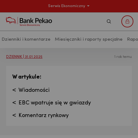
Serwis Ekonomiczny
Szukaj
Logo
Dzienniki i komentarze
Miesięczniki i raporty specjalne
Rapo
Analizy makroekonomiczne - Publikac
DZIENNIK | 31.01.2025
1 rok temu
:
W artykule
Wiadomości
EBC wpatruje się w gwiazdy
Komentarz rynkowy