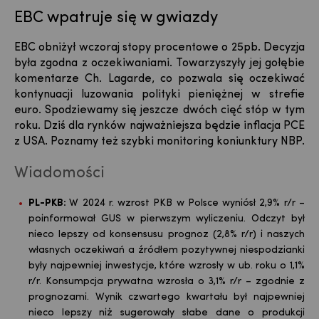
EBC wpatruje się w gwiazdy
EBC obniżył wczoraj stopy procentowe o 25pb. Decyzja
była zgodna z oczekiwaniami. Towarzyszyły jej gołębie
komentarze Ch. Lagarde, co pozwala się oczekiwać
kontynuacji luzowania polityki pieniężnej w strefie
euro. Spodziewamy się jeszcze dwóch cięć stóp w tym
roku. Dziś dla rynków najważniejsza będzie inflacja PCE
z USA. Poznamy też szybki monitoring koniunktury NBP.
Wiadomości
PL-PKB:
W 2024 r. wzrost PKB w Polsce wyniósł 2,9% r/r –
poinformował GUS w pierwszym wyliczeniu. Odczyt był
nieco lepszy od konsensusu prognoz (2,8% r/r) i naszych
własnych oczekiwań a źródłem pozytywnej niespodzianki
były najpewniej inwestycje, które wzrosły w ub. roku o 1,1%
r/r. Konsumpcja prywatna wzrosła o 3,1% r/r – zgodnie z
prognozami. Wynik czwartego kwartału był najpewniej
nieco lepszy niż sugerowały słabe dane o produkcji