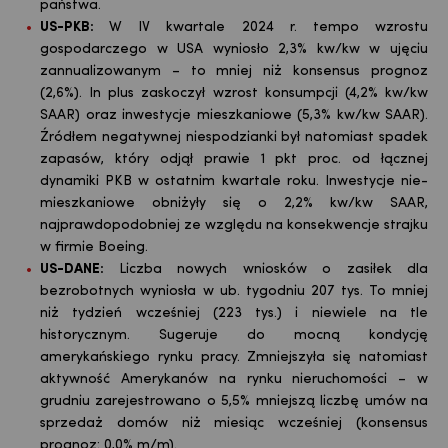
państwa.
US-PKB:
W IV kwartale 2024 r. tempo wzrostu
gospodarczego w USA wyniosło 2,3% kw/kw w ujęciu
zannualizowanym – to mniej niż konsensus prognoz
(2,6%). In plus zaskoczył wzrost konsumpcji (4,2% kw/kw
SAAR) oraz inwestycje mieszkaniowe (5,3% kw/kw SAAR).
Źródłem negatywnej niespodzianki był natomiast spadek
zapasów, który odjął prawie 1 pkt proc. od łącznej
dynamiki PKB w ostatnim kwartale roku. Inwestycje nie-
mieszkaniowe obniżyły się o 2,2% kw/kw SAAR,
najprawdopodobniej ze względu na konsekwencje strajku
w firmie Boeing.
US-DANE:
Liczba nowych wniosków o zasiłek dla
bezrobotnych wyniosła w ub. tygodniu 207 tys. To mniej
niż tydzień wcześniej (223 tys.) i niewiele na tle
historycznym. Sugeruje do mocną kondycję
amerykańskiego rynku pracy. Zmniejszyła się natomiast
aktywność Amerykanów na rynku nieruchomości – w
grudniu zarejestrowano o 5,5% mniejszą liczbę umów na
sprzedaż domów niż miesiąc wcześniej (konsensus
prognoz: 0,0% m/m).