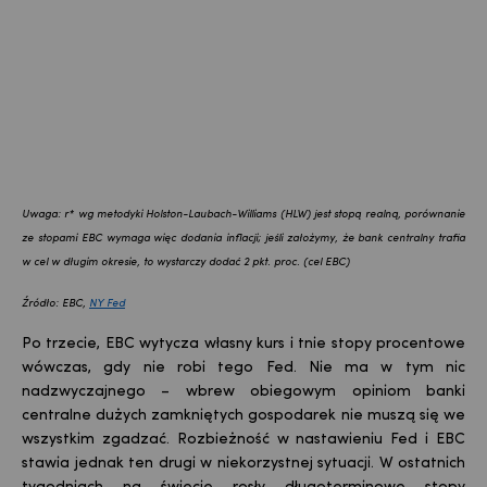
Uwaga: r* wg metodyki Holston-Laubach-Williams (HLW) jest stopą realną, porównanie
ze stopami EBC wymaga więc dodania inflacji; jeśli założymy, że bank centralny trafia
w cel w długim okresie, to wystarczy dodać 2 pkt. proc. (cel EBC)
Źródło: EBC,
NY Fed
Po trzecie, EBC wytycza własny kurs i tnie stopy procentowe
wówczas, gdy nie robi tego Fed. Nie ma w tym nic
nadzwyczajnego – wbrew obiegowym opiniom banki
centralne dużych zamkniętych gospodarek nie muszą się we
wszystkim zgadzać. Rozbieżność w nastawieniu Fed i EBC
stawia jednak ten drugi w niekorzystnej sytuacji. W ostatnich