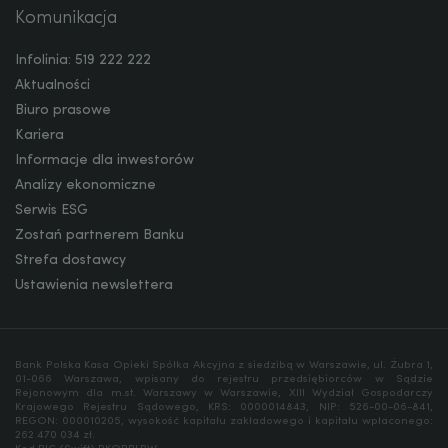
Komunikacja
Infolinia: 519 222 222
Aktualności
Biuro prasowe
Kariera
Informacje dla inwestorów
Analizy ekonomiczne
Serwis ESG
Zostań partnerem Banku
Strefa dostawcy
Ustawienia newslettera
Bank Polska Kasa Opieki Spółka Akcyjna z siedzibą w Warszawie, ul. Żubra 1,
01-066 Warszawa, wpisany do rejestru przedsiębiorców w Sądzie
Rejonowym dla m.st. Warszawy w Warszawie, XIII Wydział Gospodarczy
Krajowego Rejestru Sądowego, KRS: 0000014843, NIP: 526-00-06-841,
REGON: 000010205, wysokość kapitału zakładowego i kapitału wpłaconego:
262 470 034 zł.