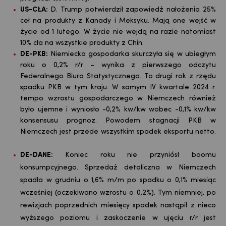
US-CŁA:
D. Trump potwierdził zapowiedź nałożenia 25%
ceł na produkty z Kanady i Meksyku. Mają one wejść w
życie od 1 lutego. W życie nie wejdą na razie natomiast
10% cła na wszystkie produkty z Chin.
DE-PKB:
Niemiecka gospodarka skurczyła się w ubiegłym
roku o 0,2% r/r – wynika z pierwszego odczytu
Federalnego Biura Statystycznego. To drugi rok z rzędu
spadku PKB w tym kraju. W samym IV kwartale 2024 r.
tempo wzrostu gospodarczego w Niemczech również
było ujemne i wyniosło -0,2% kw/kw wobec -0,1% kw/kw
konsensusu prognoz. Powodem stagnacji PKB w
Niemczech jest przede wszystkim spadek eksportu netto.
DE-DANE:
Koniec roku nie przyniósł boomu
konsumpcyjnego. Sprzedaż detaliczna w Niemczech
spadła w grudniu o 1,6% m/m po spadku o 0,1% miesiąc
wcześniej (oczekiwano wzrostu o 0,2%). Tym niemniej, po
rewizjach poprzednich miesięcy spadek nastąpił z nieco
wyższego poziomu i zaskoczenie w ujęciu r/r jest