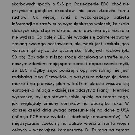
skarbowych spadły o 5-8 pb. Posiedzenie EBC, choć nie
przyniosło gołębich akcentów, nie przeszkodziło temu
ruchowi. Co więcej, rynki z wczorajszego pakietu
informacji ze strefy euro wysnuły słuszny wniosek, że skala
dalszych cięć stóp w strefie euro powinna być niższa a
nie wyższa. Co dalej? EBC nie wydaje się zainteresowany
zmianą swojego nastawienia, ale rynek jest zaskakująco
wstrzemięźliwy co do łącznej skali kolejnych ruchów (ok.
50 pb). Zakłady o niższą stopę docelową w strefie euro
naszym zdaniem mają sporo sensu i dopuszczenie myśli,
że EBC mógłby zejść poniżej stopy neutralnej, nie jest
radykalną ideą. Oczywiście, o wszystkim zdecydują dane
makro i na pierwszy plan w krótkim okresie wysuwa się
europejska inflacja – dzisiejsze odczyty z Francji i Niemiec
wystarczą, by ugruntować sobie opinię na temat tego,
jak wyglądały zmiany cenników na początku roku. W
dalszej części dnia uwaga przesunie się na dane z USA
(inflacja PCE oraz wydatki i dochody konsumentów). W
międzyczasie czekamy na dalsze wieści z frontu wojen
celnych – wczorajsze komentarze D. Trumpa na temat