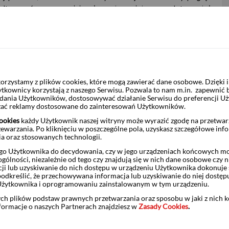
trzymać naszą opinię, że najmocniejszego złotego już
do łask wróci wieloletni trend wzrostowy na parze EUR-PLN (z
 większym wzrostem nominalnych płac, cen i przychodów firm w
ższy wzrost produktywności pracy.
 ekonomistów i inwestorów przykuła polska polityka fiskalna –
ikacji notyfikacji fiskalnej za 2024 r., czyli od początku
rzystamy z plików cookies, które mogą zawierać dane osobowe. Dzięki
detale przyszłorocznej ustawy budżetowej są już wisienką na
ytkownicy korzystają z naszego Serwisu. Pozwala to nam m.in. zapewnić
e po obecnych cenach już od kilku lat. Rentowność 10-latki w
żądania Użytkowników, dostosowywać działanie Serwisu do preferencji U
czać reklamy dostosowane do zainteresowań Użytkowników.
emniej, od połowy zeszłego roku średnie i długie papiery są
ady ASW dla tenoru 10-letniego oscylują wokół 90-100 pb, a
ookies
każdy Użytkownik naszej witryny może wyrazić zgodę na przetwa
zewarzania. Po kliknięciu w poszczególne pola, uzyskasz szczegółowe inf
problematyczne. Rynek uginał się od dodatkowej podaży już
ia oraz stosowanych technologii.
o Użytkownika do decydowania, czy w jego urządzeniach końcowych mog
ólności, niezależnie od tego czy znajdują się w nich dane osobowe czy n
ych wieści jest już wyceniona, poprawa sytuacji gospodarczej
ji lub uzyskiwanie do nich dostępu w urządzeniu Użytkownika dokonuje 
lepszym wykonaniem budżetu) a kwestia przyszłorocznych
odkreślić, że przechowywana informacja lub uzyskiwanie do niej dostęp
o przesadzona.
Użytkownika i oprogramowaniu zainstalowanym w tym urządzeniu.
ych plików podstaw prawnych przetwarzania oraz sposobu w jaki z nich 
m miesiącu
nformacje o naszych Partnerach znajdziesz w
Zasady Cookies
.
sień: 5,9% r/r)
Spodziewamy się solidnego przyspieszenia