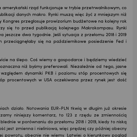
amerykański rząd funkcjonuje w trybie przetrwalnikowym, co
blikacji danych makro. Rynki muszą więc żyć z mniejszym niż
y Kongres przegłosuje prowizorium budżetowe na kolejny rok
rzy się to przed publikacją kolejnego Makrokompasu. Rynki
 jeszcze dwa tygodnie. Jeśli sytuacja z przełomu 2018 i 2019
ch przeciągnęłaby się na październikowe posiedzenie Fed i
wicie na ślepo. Coś wiemy o gospodarce i będziemy wiedzieć
noznaczna niż byśmy preferowali. Niezależnie od tego, jasne
 względem dynamiki PKB i poziomu stóp procentowych się
 stóp procentowych w USA oczekiwana przez rynek jest dość
dniach działo. Notowania EUR-PLN tkwią w długim już okresie
zamy niniejszy komentarz, to 123 z rzędu ze zmiennością
 blednie w porównaniu do przełomu 2018 i 2019, kiedy to niską
ć jest zmienna i nieliniowa, więc prędzej czy później obecny
jej powrotu, obecnie nie wiemy. Łatwiej o kierunkowy pogląd