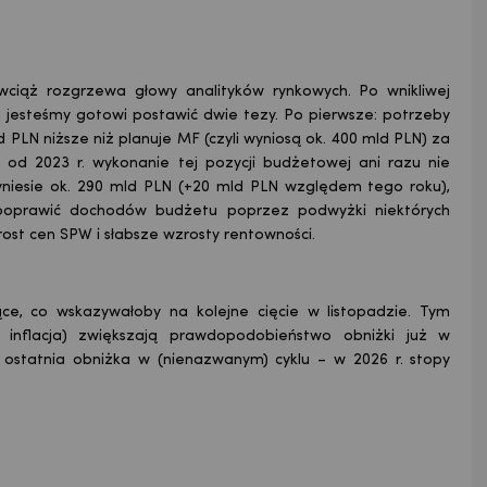
. wciąż rozgrzewa głowy analityków rynkowych. Po wnikliwej
u jesteśmy gotowi postawić dwie tezy.
Po pierwsze: potrzeby
PLN niższe niż planuje MF (czyli wyniosą ok. 400 mld PLN) za
 od 2023 r. wykonanie tej pozycji budżetowej ani razu nie
niesie ok. 290 mld PLN (+20 mld PLN względem tego roku),
poprawić dochodów budżetu poprzez podwyżki niektórych
st cen SPW i słabsze wzrosty rentowności.
e, co wskazywałoby na kolejne cięcie w listopadzie. Tym
e, inflacja) zwiększają prawdopodobieństwo obniżki już w
o ostatnia obniżka w (nienazwanym) cyklu – w 2026 r. stopy