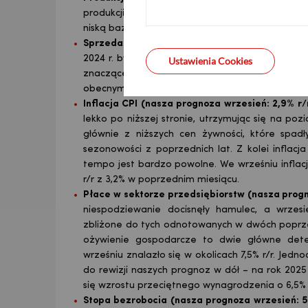
GBP
produkcji przemysłowej we wrześniu z uwagi na ko
niską bazę z poprzedniego roku i powolną odbud
Sprzedaż detaliczna (nasza prognoza wrzesień
2024 r. był wręcz szokująco słaby), pogoda sprz
Ustawienia Cookies
CHF
znaczącemu przyspieszeniu sprzedaży detal
obecnym cyklu.
Inflacja CPI (nasza prognoza wrzesień: 2,9% r
lekko po niższej stronie, utrzymując się na poz
AED
głównie z niższych cen żywności, które spa
sezonowości z poprzednich lat. Z kolei inflac
tempo jest bardzo powolne. We wrześniu inflac
r/r z 3,2% w poprzednim miesiącu.
AUD
Płace w sektorze przedsiębiorstw (nasza progn
niespodziewanie docisnęły hamulec, a wrzes
zbliżone do tych odnotowanych w dwóch poprzedz
CAD
ożywienie gospodarcze to dwie główne dete
wrześniu znalazło się w okolicach 7,5% r/r. Jedn
do rewizji naszych prognoz w dół – na rok 20
się wzrostu przeciętnego wynagrodzenia o 6,5%
HUF
Stopa bezrobocia (nasza prognoza wrzesień: 