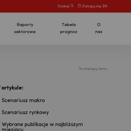
Szukaj
Zaloguj się
EN
Raporty
Tabela
O
sektorowe
prognoz
nas
10 miesięcy temu
:
 artykule
Scenariusz makro
Scenariusz rynkowy
Wybrane publikacje w najbliższym
miesiącu