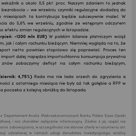
y wskaźnik o około 0,5 pkt. proc. Naszym zdaniem to jednak
 bezrobocia – we wrześniu czynniki regulacyjne dodadzą do
ych miesiącach ta kontrybucja będzie sukcesywnie maleć. W
bocia do 5,6% we wrześniu, zgodnie ze wstępnym odczytem
 efektu zmian regulacyjnych w listopadzie.
rpień: -1200 mln EUR)
W polskim bilansie płatniczym wciąż
m, jak i całym rachunku bieżącym. Niemniej wygląda na to, że
sport netto powinien stopniowo się poprawiać. Proces ten
 a import dalej napędza importochłonna konsumpcja prywatna
u znów zobaczymy deficyt na całym rachunku bieżącym,
ziernik: 4,75%)
Rada ma nie lada orzech do zgryzienia a
ości z ostatniego miesiąca nie były aż tak gołębie a RPP w
da poczeka z kolejną obniżką do listopada.
rzez Departament Analiz Makroekonomicznych Banku Polska Kasa Opieki
andlową i ma charakter wyłącznie informacyjny. Żadna z jej części nie
ania zobowiązania, w szczególności nie stanowi oferty w rozumieniu art.
acji udzielanej w ramach usługi doradztwa inwestycyjnego, analizy