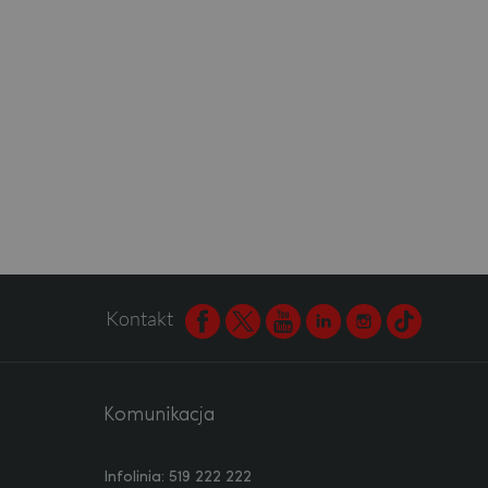
Kontakt
Facebook
Twitter
Youtube
Linkedin
Instagram
TikTok
Komunikacja
Infolinia: 519 222 222