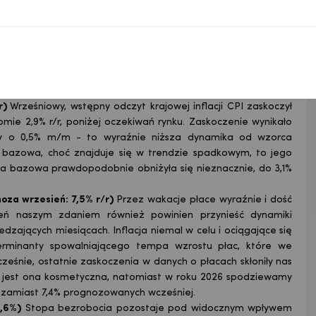
rzystny układ kalendarza (dni robocze skaczą z -1 do +1 r/r),
owę popytu w kraju i zagranicą.
: 8,0% r/r)
Bardzo niska baza z poprzedniego roku (wrzesień
yjająca zakupom i długi czas na zakupy (kalendarz) sprzyjają
icznej. Naszym zdaniem będzie to najwyższa dynamika w
/r)
Wrześniowy, wstępny odczyt krajowej inflacji CPI zaskoczył
iomie 2,9% r/r, poniżej oczekiwań rynku. Zaskoczenie wynikało
dły o 0,5% m/m - to wyraźnie niższa dynamika od wzorca
ja bazowa, choć znajduje się w trendzie spadkowym, to jego
ja bazowa prawdopodobnie obniżyła się nieznacznie, do 3,1%
oza wrzesień: 7,5% r/r)
Przez wakacje płace wyraźnie i dość
ień naszym zdaniem również powinien przynieść dynamiki
ających miesiącach. Inflacja niemal w celu i ociągające się
rminanty spowalniającego tempa wzrostu płac, które we
ocześnie, ostatnie zaskoczenia w danych o płacach skłoniły nas
25 jest ona kosmetyczna, natomiast w roku 2026 spodziewamy
 zamiast 7,4% prognozowanych wcześniej.
5,6%)
Stopa bezrobocia pozostaje pod widocznym wpływem