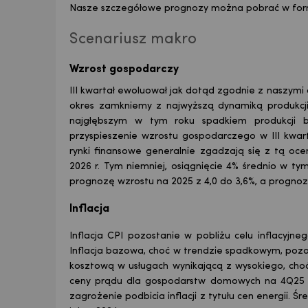
Nasze szczegółowe prognozy można pobrać w fo
Scenariusz makro
Wzrost gospodarczy
III kwartał ewoluował jak dotąd zgodnie z naszymi o
okres zamkniemy z najwyższą dynamiką produkcji
najgłębszym w tym roku spadkiem produkcji 
przyspieszenie wzrostu gospodarczego w III kwar
rynki finansowe generalnie zgadzają się z tą oce
2026 r. Tym niemniej, osiągnięcie 4% średnio w 
prognozę wzrostu na 2025 z 4,0 do 3,6%, a progno
Inflacja
Inflacja CPI pozostanie w pobliżu celu inflacyjneg
Inflacja bazowa, choć w trendzie spadkowym, pozo
kosztową w usługach wynikającą z wysokiego, ch
ceny prądu dla gospodarstw domowych na 4Q25 or
zagrożenie podbicia inflacji z tytułu cen energii. Śr