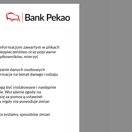
 informacjom zawartym w plikach
 bezpieczeństwo oraz poprawne
żytkowników, mierzyć
rzanie danych osobowych
ormacje na temat danego rodzaju
ą być instalowane i następnie
ie. Wyrażenie zgody na
się za pomocą ustawień
u nigdy nie powoduje zmian
korzystamy, sposobów zmian