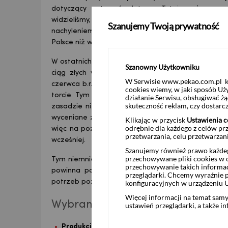
dotyczący notowań złotego. Tutaj możemy pod
widzieliśmy, na początku roku. W średnim okresie 
Szanujemy Twoją prywatność
nachyleniem ok. 5 gr / rok), który należy wiązać z
Polsce niż w strefie euro, ponad to, co wyjaśnia wy
W ostatnich kilku, kilkunastu tygodniach dużo uwagi
Szanowny Użytkowniku
ciąg złych wieści można datować od momentu publ
W Serwisie www.pekao.com.pl ko
czerwca b.r. Ostatnie dane o wykonaniu budżetu i 
cookies wiemy, w jaki sposób Uż
torcie. Tym niemniej, polskie papiery są handlowan
działanie Serwisu, obsługiwać 
skuteczność reklam, czy dostar
zasadzie nie zmieniła się od ponad 2 lat. Tym ni
wyceniane z istotnym dyskontem do swapów – spre
Klikając w przycisk
Ustawienia c
odrębnie dla każdego z celów pr
więc na poziomach, które kiedyś uznalibyśmy za 
przetwarzania, celu przetwarzan
wcześniej.
USD
Szanujemy również prawo każdeg
przechowywane pliki cookies w og
Tym niemniej, odnosimy wrażenie, że duża część zł
przechowywanie takich informac
powinna podbijać wpływy podatkowe (skutkując 
przeglądarki. Chcemy wyraźnie p
potrzeb pożyczkowych jest naszym zdaniem mocn
konfiguracyjnych w urządzeniu 
EUR
Więcej informacji na temat sam
Wybrane publikacje w najbliższy
ustawień przeglądarki, a także i
Produkcja przemysłowa (nasza prognoza wrze