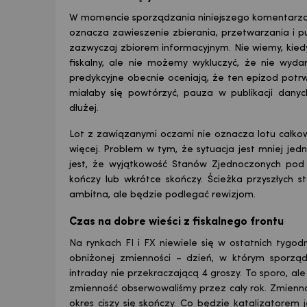
W momencie sporządzania niniejszego komentarza 
oznacza zawieszenie zbierania, przetwarzania i pu
zazwyczaj zbiorem informacyjnym. Nie wiemy, kied
fiskalny, ale nie możemy wykluczyć, że nie wyda
predykcyjne obecnie oceniają, że ten epizod potrwa
miałaby się powtórzyć, pauza w publikacji dany
dłużej.
Lot z zawiązanymi oczami nie oznacza lotu całko
więcej. Problem w tym, że sytuacja jest mniej jed
jest, że wyjątkowość Stanów Zjednoczonych pod
kończy lub wkrótce skończy. Ścieżka przyszłych
ambitna, ale będzie podlegać rewizjom.
Czas na dobre wieści z fiskalnego frontu
Na rynkach FI i FX niewiele się w ostatnich tygo
obniżonej zmienności – dzień, w którym sporząd
intraday nie przekraczającą 4 groszy. To sporo, ale
zmienność obserwowaliśmy przez cały rok. Zmiennoś
okres ciszy się skończy. Co będzie katalizatorem 