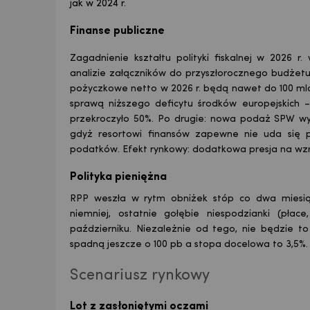
jak w 2024 r.
Finanse publiczne
Zagadnienie kształtu polityki fiskalnej w 2026 r
analizie załączników do przyszłorocznego budżet
pożyczkowe netto w 2026 r. będą nawet do 100 mld 
sprawą niższego deficytu środków europejskich –
przekroczyło 50%. Po drugie: nowa podaż SPW wy
gdyż resortowi finansów zapewne nie uda się 
podatków. Efekt rynkowy: dodatkowa presja na wzro
Polityka pieniężna
RPP weszła w rytm obniżek stóp co dwa miesiąc
niemniej, ostatnie gołębie niespodzianki (płac
październiku. Niezależnie od tego, nie będzie t
spadną jeszcze o 100 pb a stopa docelowa to 3,5%.
Scenariusz rynkowy
Lot z zasłoniętymi oczami