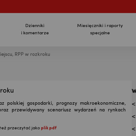
Dzienniki
Miesięczniki i raporty
i komentarze
specjalne
miejscu, RPP w rozkroku
ja - Bank Pekao S.A.
kroku
W
z polskiej gospodarki, prognozy makroekonomiczne,
oraz przewidywany scenariusz wydarzeń na rynkach
też przeczytać jako
plik pdf