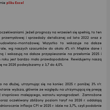
rmie
pliku Excel
czekiwaniami. Jeżeli prognozy na wrzesień się spełnią, to ten
 przemysłowej i sprzedaży detalicznej od lata 2022 oraz z
budowlano-montażowej. Wszystko to wskazuje na dalsze
tale, wg naszych szacunków do około 4% r/r. Miękkie dane i
ną i wskazują na dalsze przyspieszanie na przełomie 2025 i
tym roku jest bardzo mało prawdopodobne. Rewidujemy naszą
zę na 2026 podwyższamy z 3,7 do 4,0%.
o na dłużej, utrzymując się na koniec 2025 r. poniżej 3% r/r.
stanie wyższa, głównie ze względu na utrzymującą się presję
oć stopniowo malejącego, wzrostu wynagrodzeń. Zamrożone
az oczekiwany zbliżony poziom taryf na 2026 r. oddalają
edniorocznie inflacja CPI w 2025 r. idzie na 3,7%, czyli podobnie