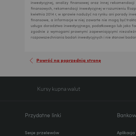
inwestycyjnej, analizy finansowej oraz innej rekomendacj
finansowych, rekomendacji inwestycyjnej w rozumieniu Rozp
RON
kwietnia 2014 r, w sprawie nadużyć na rynku ani porady inw
finansowe, a informacje w niej zawarte nie mogą być trakt
usługa doradztwa inwestycyjnego, podatkowego lub jako fo
zgodnie z wymogami prawnymi zapewniającymi niezależn
TRY
rozpowszechniania badań inwestycyjnych i nie stanowi badan
Powróć na poprzednią stronę
ILS
Kursy kupna walut
MXN
ZAR
Przydatne linki
Bankowo
Sesje przelewów
Aplikacj