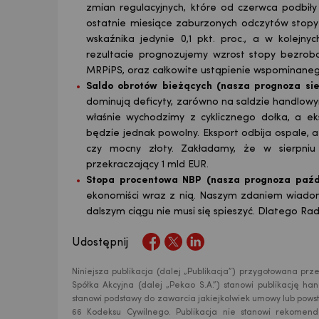
zmian regulacyjnych, które od czerwca podbił
ostatnie miesiące zaburzonych odczytów stopy
wskaźnika jedynie 0,1 pkt. proc., a w kolejn
JPY
rezultacie prognozujemy wzrost stopy bezro
MRPiPS, oraz całkowite ustąpienie wspominanego
Saldo obrotów bieżących (nasza prognoza sie
dominują deficyty, zarówno na saldzie handlowy
CZK
właśnie wychodzimy z cyklicznego dołka, a ek
będzie jednak powolny. Eksport odbija ospale,
czy mocny złoty. Zakładamy, że w sierpni
przekraczający 1 mld EUR.
DKK
Stopa procentowa NBP (nasza prognoza paźd
ekonomiści wraz z nią. Naszym zdaniem wiadom
dalszym ciągu nie musi się spieszyć. Dlatego Ra
NOK
Udostępnij
Niniejsza publikacja (dalej „Publikacja”) przygotowana p
SEK
Spółka Akcyjna (dalej „Pekao S.A.”) stanowi publikację h
stanowi podstawy do zawarcia jakiejkolwiek umowy lub powst
66 Kodeksu Cywilnego. Publikacja nie stanowi rekomend