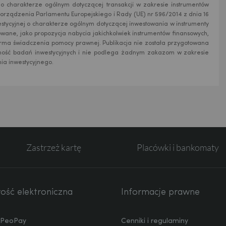
i o charakterze ogólnym dotyczącej transakcji w zakresie instrumentów
orządzenia Parlamentu Europejskiego i Rady (UE) nr 596/2014 z dnia 16
estycyjnej o charakterze ogólnym dotyczącej inwestowania w instrumenty
owane, jako propozycja nabycia jakichkolwiek instrumentów finansowych,
rma świadczenia pomocy prawnej. Publikacja nie została przygotowana
ość badań inwestycyjnych i nie podlega żadnym zakazom w zakresie
ia inwestycyjnego.
Zastrzeż kartę
Placówki i bankomaty
ść elektroniczna
Informacje prawne
a PeoPay
Cenniki i regulaminy