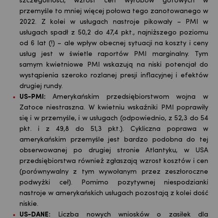
szczególności, wzrost cen wyrobów gotowych w
przemyśle to mniej więcej połowa tego zanotowanego w
2022. Z kolei w usługach nastroje pikowały – PMI w
usługach spadł z 50,2 do 47,4 pkt., najniższego poziomu
od 6 lat (!) – ale wpływ obecnej sytuacji na koszty i ceny
usług jest w świetle raportów PMI marginalny. Tym
samym kwietniowe PMI wskazują na niski potencjał do
wystąpienia szeroko rozlanej presji inflacyjnej i efektów
drugiej rundy.
US-PMI:
Amerykańskim przedsiębiorstwom wojna w
Zatoce niestraszna. W kwietniu wskaźniki PMI poprawiły
się i w przemyśle, i w usługach (odpowiednio, z 52,3 do 54
pkt. i z 49,8 do 51,3 pkt.). Cykliczna poprawa w
amerykańskim przemyśle jest bardzo podobna do tej
obserwowanej po drugiej stronie Atlantyku, w USA
przedsiębiorstwa również zgłaszają wzrost kosztów i cen
(porównywalny z tym wywołanym przez zeszłoroczne
podwyżki ceł). Pomimo pozytywnej niespodzianki
nastroje w amerykańskich usługach pozostają z kolei dość
niskie.
US-DANE:
Liczba nowych wniosków o zasiłek dla