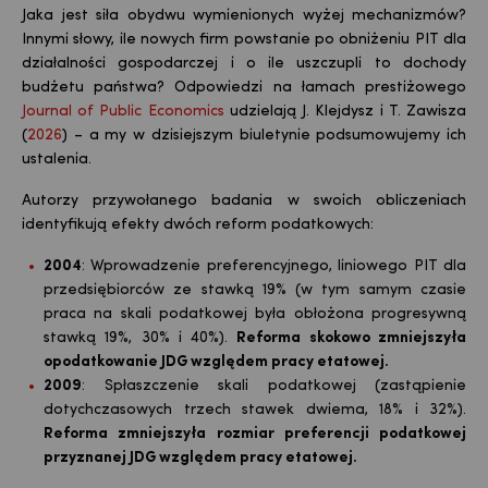
Jaka jest siła obydwu wymienionych wyżej mechanizmów?
Innymi słowy, ile nowych firm powstanie po obniżeniu PIT dla
działalności gospodarczej i o ile uszczupli to dochody
budżetu państwa? Odpowiedzi na łamach prestiżowego
Journal of Public Economics
udzielają J. Klejdysz i T. Zawisza
(
2026
) – a my w dzisiejszym biuletynie podsumowujemy ich
ustalenia.
Autorzy przywołanego badania w swoich obliczeniach
identyfikują efekty dwóch reform podatkowych:
2004
: Wprowadzenie preferencyjnego, liniowego PIT dla
przedsiębiorców ze stawką 19% (w tym samym czasie
praca na skali podatkowej była obłożona progresywną
stawką 19%, 30% i 40%).
Reforma skokowo zmniejszyła
opodatkowanie JDG względem pracy etatowej.
2009
: Spłaszczenie skali podatkowej (zastąpienie
dotychczasowych trzech stawek dwiema, 18% i 32%).
Reforma zmniejszyła rozmiar preferencji podatkowej
przyznanej JDG względem pracy etatowej.