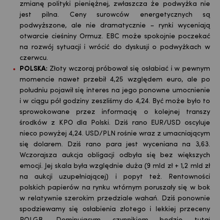
zmianę polityki pieniężnej, zwłaszcza że podwyżka nie
jest pilna. Ceny surowców energetycznych są
podwyższone, ale nie dramatycznie – rynki wyceniają
otwarcie cieśniny Ormuz. EBC może spokojnie poczekać
na rozwój sytuacji i wrócić do dyskusji o podwyżkach w
czerwcu.
POLSKA:
Złoty wczoraj próbował się osłabiać i w pewnym
momencie nawet przebił 4,25 względem euro, ale po
południu pojawił się interes na jego ponowne umocnienie
i w ciągu pół godziny zeszliśmy do 4,24. Być może było to
sprowokowane przez informację o kolejnej transzy
środków z KPO dla Polski. Dziś rano EUR/USD oscyluje
nieco powyżej 4,24. USD/PLN rośnie wraz z umacniającym
się dolarem. Dziś rano para jest wyceniana na 3,63.
Wczorajsza aukcja obligacji odbyła się bez większych
emocji. Jej skala była względnie duża (9 mld zł + 1,2 mld zł
na aukcji uzupełniającej) i popyt też. Rentowności
polskich papierów na rynku wtórnym poruszały się w bok
w relatywnie szerokim przedziale wahań. Dziś ponownie
spodziewamy się osłabienia złotego i lekkiej przeceny