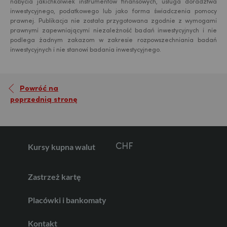
nabycia jakichkolwiek instrumentów finansowych, usługa doradztwa
inwestycyjnego, podatkowego lub jako forma świadczenia pomocy
prawnej. Publikacja nie została przygotowana zgodnie z wymogami
prawnymi zapewniającymi niezależność badań inwestycyjnych i nie
EUR
podlega żadnym zakazom w zakresie rozpowszechniania badań
inwestycyjnych i nie stanowi badania inwestycyjnego.
GBP
Powróć na
poprzednią stronę
CHF
Kursy kupna walut
AED
Zastrzeż kartę
Placówki i bankomaty
AUD
Kontakt