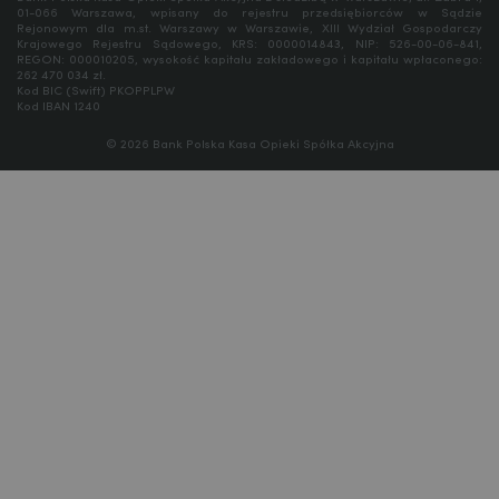
01-066 Warszawa, wpisany do rejestru przedsiębiorców w Sądzie
Rejonowym dla m.st. Warszawy w Warszawie, XIII Wydział Gospodarczy
Krajowego Rejestru Sądowego, KRS: 0000014843, NIP: 526-00-06-841,
REGON: 000010205, wysokość kapitału zakładowego i kapitału wpłaconego:
262 470 034 zł.
Kod BIC (Swift) PKOPPLPW
Kod IBAN 1240
© 2026 Bank Polska Kasa Opieki Spółka Akcyjna