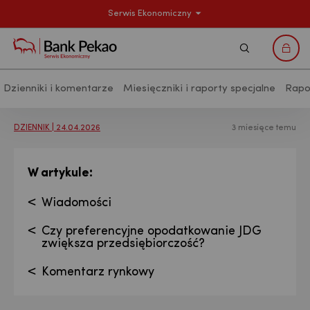
Serwis Ekonomiczny
Szukaj
Logo
Dzienniki i komentarze
Miesięczniki i raporty specjalne
Rapo
Analizy makroekonomiczne - Publikac
DZIENNIK | 24.04.2026
3 miesięce temu
:
W artykule
Wiadomości
Czy preferencyjne opodatkowanie JDG
zwiększa przedsiębiorczość?
Komentarz rynkowy