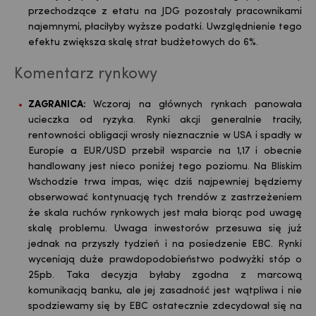
przechodzące z etatu na JDG pozostały pracownikami
najemnymi, płaciłyby wyższe podatki. Uwzględnienie tego
efektu zwiększa skalę strat budżetowych do 6%.
Komentarz rynkowy
ZAGRANICA:
Wczoraj na głównych rynkach panowała
ucieczka od ryzyka. Rynki akcji generalnie traciły,
rentowności obligacji wrosły nieznacznie w USA i spadły w
Europie a EUR/USD przebił wsparcie na 1,17 i obecnie
handlowany jest nieco poniżej tego poziomu. Na Bliskim
Wschodzie trwa impas, więc dziś najpewniej będziemy
obserwować kontynuację tych trendów z zastrzeżeniem
że skala ruchów rynkowych jest mała biorąc pod uwagę
skalę problemu. Uwaga inwestorów przesuwa się już
jednak na przyszły tydzień i na posiedzenie EBC. Rynki
wyceniają duże prawdopodobieństwo podwyżki stóp o
25pb. Taka decyzja byłaby zgodna z marcową
komunikacją banku, ale jej zasadność jest wątpliwa i nie
spodziewamy się by EBC ostatecznie zdecydował się na