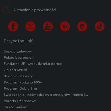
Ustawienia prywatności
CAD
HUF
Przydatne linki
Facebook
Twitter
Youtube
Linkedin
Instagram
TikTo
JPY
Sesje przelewów
Pekao bez barier
Fundusze UE i wyszukiwarka dotacji
Galeria Sztuki
CZK
Badania i raporty
Program Rodzina 800+
Program Dobry Start
DKK
Świadczenia i zaświadczenia emerytów i rencistów
Poradnik finansowy
Strefa seniora