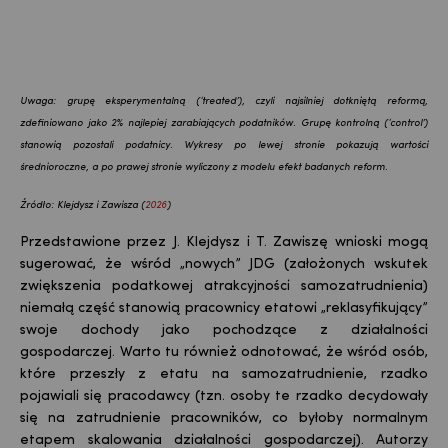
Uwaga: grupę eksperymentalną (‘treated’), czyli najsilniej dotkniętą reformą,
zdefiniowano jako 2% najlepiej zarabiających podatników. Grupę kontrolną (‘control’)
stanowią pozostali podatnicy. Wykresy po lewej stronie pokazują wartości
średnioroczne, a po prawej stronie wyliczony z modelu efekt badanych reform.
Źródło: Klejdysz i Zawisza (
2026
)
Przedstawione przez J. Klejdysz i T. Zawiszę wnioski mogą
sugerować, że wśród „nowych” JDG (założonych wskutek
zwiększenia podatkowej atrakcyjności samozatrudnienia)
niemałą część stanowią pracownicy etatowi „reklasyfikujący”
swoje dochody jako pochodzące z działalności
gospodarczej. Warto tu również odnotować, że wśród osób,
które przeszły z etatu na samozatrudnienie, rzadko
pojawiali się pracodawcy (tzn. osoby te rzadko decydowały
się na zatrudnienie pracowników, co byłoby normalnym
etapem skalowania działalności gospodarczej). Autorzy