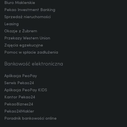
Biuro Maklerskie
NOK
Pekao Investment Banking
Sprzedaż nieruchomości
Leasing
SEK
Okazje z Żubrem
Przekazy Western Union
Zajęcia egzekucyjne
RON
Pomoc w spłacie zadłużenia
Bankowość elektroniczna
TRY
Aplikacja PeoPay
Serwis Pekao24
Aplikacja PeoPay KIDS
Kantor Pekao24
ILS
PekaoBiznes24
Pekao24Makler
Poradnik bankowości online
MXN