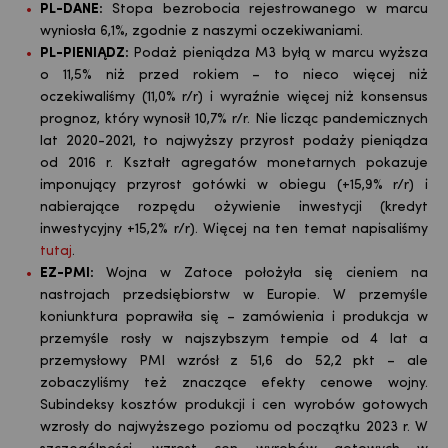
PL-DANE:
Stopa bezrobocia rejestrowanego w marcu
wyniosła 6,1%, zgodnie z naszymi oczekiwaniami.
PL-PIENIĄDZ:
Podaż pieniądza M3 byłą w marcu wyższa
o 11,5% niż przed rokiem – to nieco więcej niż
oczekiwaliśmy (11,0% r/r) i wyraźnie więcej niż konsensus
prognoz, który wynosił 10,7% r/r. Nie licząc pandemicznych
lat 2020-2021, to najwyższy przyrost podaży pieniądza
od 2016 r. Kształt agregatów monetarnych pokazuje
imponujący przyrost gotówki w obiegu (+15,9% r/r) i
nabierające rozpędu ożywienie inwestycji (kredyt
inwestycyjny +15,2% r/r). Więcej na ten temat napisaliśmy
tutaj
.
EZ-PMI:
Wojna w Zatoce położyła się cieniem na
nastrojach przedsiębiorstw w Europie. W przemyśle
koniunktura poprawiła się – zamówienia i produkcja w
przemyśle rosły w najszybszym tempie od 4 lat a
przemysłowy PMI wzrósł z 51,6 do 52,2 pkt – ale
zobaczyliśmy też znaczące efekty cenowe wojny.
Subindeksy kosztów produkcji i cen wyrobów gotowych
wzrosły do najwyższego poziomu od początku 2023 r. W