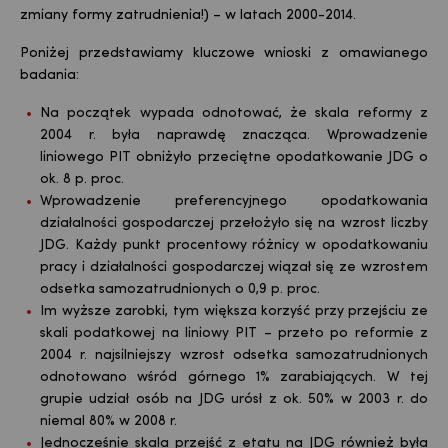
zmiany formy zatrudnienia!) – w latach 2000-2014.
Poniżej przedstawiamy kluczowe wnioski z omawianego
badania:
Na początek wypada odnotować, że skala reformy z
2004 r. była naprawdę znacząca. Wprowadzenie
liniowego PIT obniżyło przeciętne opodatkowanie JDG o
ok. 8 p. proc.
Wprowadzenie preferencyjnego opodatkowania
działalności gospodarczej przełożyło się na wzrost liczby
JDG. Każdy punkt procentowy różnicy w opodatkowaniu
pracy i działalności gospodarczej wiązał się ze wzrostem
odsetka samozatrudnionych o 0,9 p. proc.
Im wyższe zarobki, tym większa korzyść przy przejściu ze
skali podatkowej na liniowy PIT – przeto po reformie z
2004 r. najsilniejszy wzrost odsetka samozatrudnionych
odnotowano wśród górnego 1% zarabiających. W tej
grupie udział osób na JDG urósł z ok. 50% w 2003 r. do
niemal 80% w 2008 r.
Jednocześnie skala przejść z etatu na JDG również była