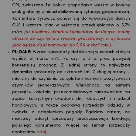
CPI, zwłaszcza że polska gospodarka weszła w kolejny
szok globalny z nieustabilizowaną sytuacją gospodarczą.
Komentarz Tyrowicz odnosił się do wtorkowych danych
GUS i wzrostu płac w sektorze przedsiębiorstw o 5,7%
m/m.
Jak pisaliśmy jednak w
komentarzu do danych
, mamy
obecnie do czynienia z rynkiem pracodawcy, a dynamika
płac będzie dalej hamować (do 5,5% w skali roku).
PL-DANE:
W
zrost sprzedaży detalicznej w cenach stałych
wyniósł w marcu 8,7% r/r, czyli o 3 p. proc. powyżej
konsensusu prognoz. Z jednej strony to najwyższa
dynamika sprzedaży od czterech lat. Z drugiej strony –
mieliśmy do czynienia ze splotem licznych, pozytywnych
czynników jednorazowych: Wielkanocą na samym
początku kwietnia, przezornościowym tankowaniem na
zapas, korzystnym układem dni roboczych i niedziel
handlowych, a także poprawą sprzedaży odzieży w
związku z ociepleniem pogody. Sądzimy zatem, że
marcowy odczyt sprzedaży przeszacowuje kondycję
polskiego konsumenta. Więcej na temat sprzedaży
napisaliśmy
tutaj
.