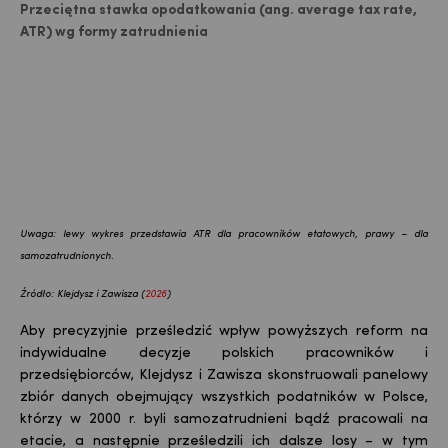
Przeciętna stawka opodatkowania (ang. average tax rate,
ATR) wg formy zatrudnienia
Uwaga: lewy wykres przedstawia ATR dla pracowników etatowych, prawy – dla
samozatrudnionych.
Źródło: Klejdysz i Zawisza (
2026
)
Aby precyzyjnie prześledzić wpływ powyższych reform na
indywidualne decyzje polskich pracowników i
przedsiębiorców, Klejdysz i Zawisza skonstruowali panelowy
zbiór danych obejmujący wszystkich podatników w Polsce,
którzy w 2000 r. byli samozatrudnieni bądź pracowali na
etacie, a następnie prześledzili ich dalsze losy – w tym