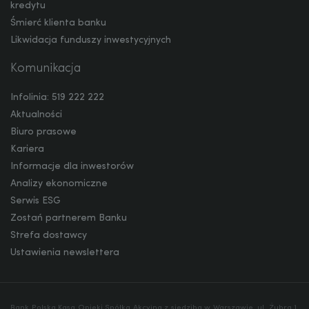
kredytu
Śmierć klienta banku
Likwidacja funduszy inwestycyjnych
Komunikacja
Infolinia: 519 222 222
Aktualności
Biuro prasowe
Kariera
Informacje dla inwestorów
Analizy ekonomiczne
Serwis ESG
Zostań partnerem Banku
Strefa dostawcy
Ustawienia newslettera
Bank Polska Kasa Opieki Spółka Akcyjna z siedzibą w Warszawie, ul. Żubra 1,