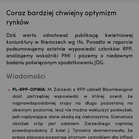
Coraz bardziej chwiejny optymizm
rynków
Dziś warto odnotować publikację kwietniowej
koniunktury w Niemczech wg Ifo. Ponadto w raporcie
podsumowujemy ostatnie wypowiedzi członków RPP,
analizujemy wskaźniki PMI i piszemy o niedawnym
badaniu poświęconym opodatkowaniu JDG.
Wiadomości
PL-RPP-OPINIA:
M. Zarzecki z RPP udzielił Bloombergowi
dość jastrzębiej wypowiedzi w której ocenił, że
najprawdopodobniej stopy na długo pozostaną na
obecnym poziomie, lecz nie można wykluczyć podwyżek,
jeśli napływające dane okażą się niekorzystne. Scenariusz
obniżek stóp jest zdaniem Zarzeckiego najmniej
prawdopodobny. Z kolei J. Tyrowicz skomentowała, że
presja płacowa pozostaje istotnym czynnikiem dla inflacji