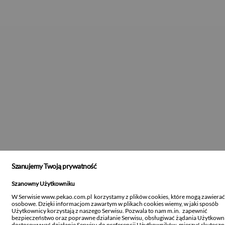
Szanujemy Twoją prywatność
Szanowny Użytkowniku
W Serwisie www.pekao.com.pl korzystamy z plików cookies, które mogą zawiera
osobowe. Dzięki informacjom zawartym w plikach cookies wiemy, w jaki sposób
Użytkownicy korzystają z naszego Serwisu. Pozwala to nam m.in. zapewnić
bezpieczeństwo oraz poprawne działanie Serwisu, obsługiwać żądania Użytkown
dostosowywać działanie Serwisu do preferencji Użytkowników, mierzyć skutecz