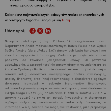
POLGB. Dominującym czynnikiem będzie tutaj
niesprzyjająca geopolityka.
Kalendarz najważniejszych odczytów makroekonomicznych
w bieżącym tygodniu znajduje się
tutaj
.
Udostępnij
Niniejsza publikacja (dalej „Publikacja”) przygotowana przez
Departament Analiz Makroekonomicznych Banku Polska Kasa Opieki
Spółka Akcyjna (dalej „Pekao S.A.”) stanowi publikację handlową i ma
charakter wyłącznie informacyjny. Żadna z jej części nie stanowi
podstawy do zawarcia jakiejkolwiek umowy lub powstania
zobowiązania, w szczególności nie stanowi oferty w rozumieniu art. 66
Kodeksu Cywilnego. Publikacja nie stanowi rekomendacji udzielanej w
ramach usługi doradztwa inwestycyjnego, analizy inwestycyjnej,
analizy finansowej oraz innej rekomendacji o charakterze ogólnym
dotyczącej transakcji w zakresie instrumentów finansowych,
rekomendacji inwestycyjnej w rozumieniu Rozporządzenia Parlamentu
Europejskiego i Rady (UE) nr 596/2014 z dnia 16 kwietnia 2014 r, w
sprawie nadużyć na rynku ani porady inwestycyjnej o charakterze
ogólnym dotyczącej inwestowania w instrumenty finansowe, a
USD
informacje w niej zawarte nie mogą być traktowane, jako propozycja