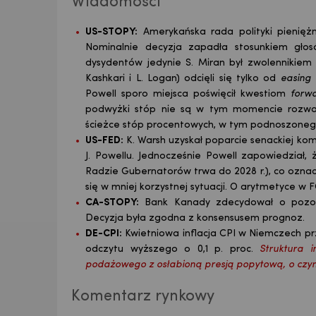
Wiadomości
US-STOPY:
Amerykańska rada polityki pienięż
Nominalnie decyzja zapadła stosunkiem głos
dysydentów jedynie S. Miran był zwolennikiem
Kashkari i L. Logan) odcięli się tylko od
easing 
Powell sporo miejsca poświęcił kwestiom
forw
podwyżki stóp nie są w tym momencie rozważ
ścieżce stóp procentowych, w tym podnoszone
US-FED:
K. Warsh uzyskał poparcie senackiej kom
J. Powellu. Jednocześnie Powell zapowiedział
Radzie Gubernatorów trwa do 2028 r.), co ozn
się w mniej korzystnej sytuacji. O arytmetyce w
CA-STOPY:
Bank Kanady zdecydował o pozost
Decyzja była zgodna z konsensusem prognoz.
DE-
CPI:
Kwietniowa inflacja CPI w Niemczech przy
odczytu wyższego o 0,1 p. proc.
Struktura 
podażowego z osłabioną presją popytową, o czym ś
Komentarz rynkowy