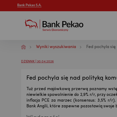
Bank Pekao S.A.
Wyniki wyszukiwania
Fed pochyla się
Analizy makroekonomiczne - Publikac
DZIENNIK | 30.04.2026
Fed pochyla się nad polityką kom
Tuż przed majówkową przerwą poznamy wstępny
niewielkie spowolnienie do 2,9% r/r, przy ocz
inflacja PCE za marzec (konsensus: 3,5% r/r
Bank Anglii, które zapewne pozostawią swoje