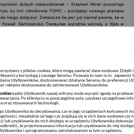
rzyniosło dużych niespodzianek – Stephen Miran pozostaje
ektyw, by inni członkowie FOMC – pomijając nowego prezesa
 do niego dołączyć. Zwłaszcza że jest już niemal pewne, że w
 Powell. Rentowności Treasuries wyraźnie wzrosły, o 10pb w
ż tylko samo posiedzenie Fed. Wczoraj dowiedzieliśmy się też
w strategicznych USA. Przypomniało to rynkom finansowym,
Ceny ropy naftowej wystrzeliły w okolice 120 USD za baryłkę.
ewielkim spadkami. Dolar umocnił i względem euro zbliżył do
miast rentowności obligacji w Europie wyceniając większe
ro. Dziś jest dzień w którym może się to wydarzyć. Sądzimy,
rzystamy z plików cookies, które mogą zawierać dane osobowe. Dzięki
yżkę stóp procentowych. Jeśli mamy rację, to rentowności
ytkownicy korzystają z naszego Serwisu. Pozwala to nam m.in. zapewnić
 ryzykowny zakład. Wczorajszy wystrzał cen ropy naftowej oraz
żądania Użytkowników, dostosowywać działanie Serwisu do preferencji U
echylić szalę w stronę podwyżki.
czać reklamy dostosowane do zainteresowań Użytkowników.
ynników globalnych. EUR/PLN przesunął się z niespełna 4,25
ookies
każdy Użytkownik naszej witryny może wyrazić zgodę na przetwa
 drogę do poziomu 4,30. USD/PLN wzrósł zaś z 4,63 do 4,65.
zewarzania. Po kliknięciu w poszczególne pola, uzyskasz szczegółowe inf
ia oraz stosowanych technologii.
ły. Rentowności polskiej 10-latki wzrosły o 4pb. Dziś należy
storów do sytuacji w cieśninie Ormuz wyczerpała się i jeszcze
o Użytkownika do decydowania, czy w jego urządzeniach końcowych mog
ólności, niezależnie od tego czy znajdują się w nich dane osobowe czy n
kę od ryzyka i od rynków wschodzących. Dane makro w tym
ji lub uzyskiwanie do nich dostępu w urządzeniu Użytkownika dokonuje 
odkreślić, że przechowywana informacja lub uzyskiwanie do niej dostęp
Użytkownika i oprogramowaniu zainstalowanym w tym urządzeniu.