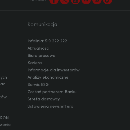
Komunikacja
Infolinia: 519 222 222
Aktualności
Biuro prasowe
Kariera
Informacje dla inwestorów
nych
Analizy ekonomiczne
kao
Serwis ESG
Zostań partnerem Banku
ików
Strefa dostawcy
Ustawienia newslettera
WIRON
szenie