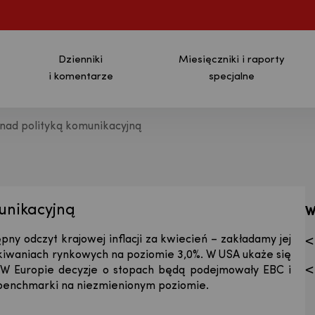
Dzienniki
Miesięczniki i raporty
i komentarze
specjalne
 nad polityką komunikacyjną
ja - Bank Pekao S.A.
unikacyjną
W
 odczyt krajowej inflacji za kwiecień – zakładamy jej
ekiwaniach rynkowych na poziomie 3,0%. W USA ukaże się
). W Europie decyzje o stopach będą podejmowały EBC i
 benchmarki na niezmienionym poziomie.