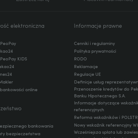
ść elektroniczna
Informacje prawne
a PeoPay
Cenniki i regulaminy
ekao24
Polityka prywatności
a PeoPay KIDS
RODO
ekao24
Reklamacje
nes24
Regulacje UE
Makler
Definicje usług reprezentatyw
Przenoszenie kredytów do Pe
 bankowości online
Banku Hipotecznego S.A.
Informacje dotyczące wskaźn
czeństwo
referencyjnych
Reforma wskaźników i POLSTR
Nowy wskaźnik referencyjny 
ezpiecznego bankowania
Wcześniejsza spłata lub zawie
ty bezpieczeństwa