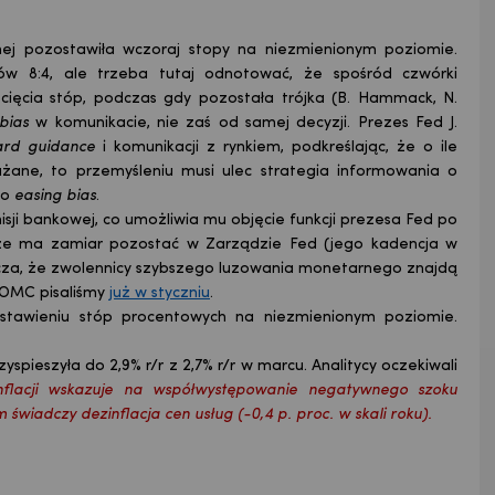
nej pozostawiła wczoraj stopy na niezmienionym poziomie.
ów 8:4, ale trzeba tutaj odnotować, że spośród czwórki
 cięcia stóp, podczas gdy pozostała trójka (B. Hammack, N.
bias
w komunikacie, nie zaś od samej decyzji. Prezes Fed J.
ard guidance
i komunikacji z rynkiem, podkreślając, że o ile
ane, to przemyśleniu musi ulec strategia informowania o
go
easing bias
.
isji bankowej, co umożliwia mu objęcie funkcji prezesa Fed po
, że ma zamiar pozostać w Zarządzie Fed (jego kadencja w
acza, że zwolennicy szybszego luzowania monetarnego znajdą
 FOMC pisaliśmy
już w styczniu
.
awieniu stóp procentowych na niezmienionym poziomie.
spieszyła do 2,9% r/r z 2,7% r/r w marcu. Analitycy oczekiwali
inflacji wskazuje na współwystępowanie negatywnego szoku
wiadczy dezinflacja cen usług (-0,4 p. proc. w skali roku).