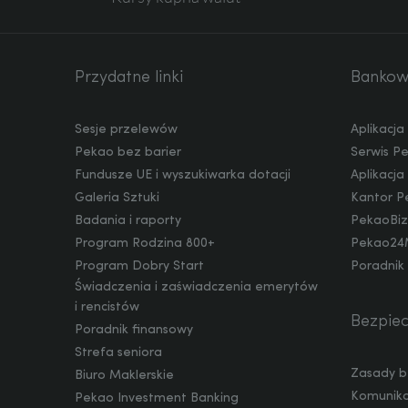
AED
Przydatne linki
Bankowo
Sesje przelewów
Aplikacj
AUD
Pekao bez barier
Serwis P
Fundusze UE i wyszukiwarka dotacji
Aplikacj
Galeria Sztuki
Kantor P
Badania i raporty
PekaoBiz
CAD
Program Rodzina 800+
Pekao24
Program Dobry Start
Poradnik
Świadczenia i zaświadczenia emerytów
HUF
i rencistów
Bezpie
Poradnik finansowy
Strefa seniora
Zasady b
Biuro Maklerskie
JPY
Komunika
Pekao Investment Banking