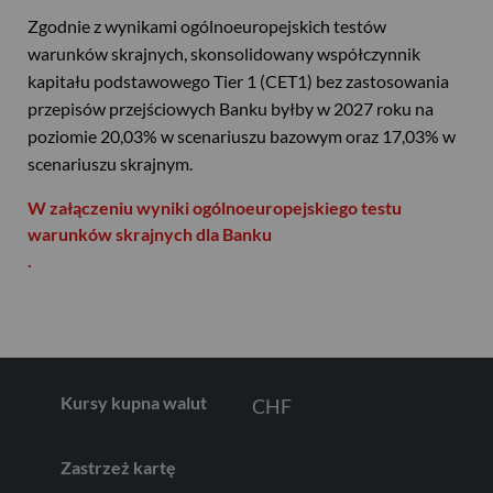
Zgodnie z wynikami ogólnoeuropejskich testów
warunków skrajnych, skonsolidowany współczynnik
kapitału podstawowego Tier 1 (CET1) bez zastosowania
przepisów przejściowych Banku byłby w 2027 roku na
USD
poziomie 20,03% w scenariuszu bazowym oraz 17,03% w
scenariuszu skrajnym.
W załączeniu wyniki ogólnoeuropejskiego testu
EUR
warunków skrajnych dla Banku
.
GBP
CHF
Kursy kupna walut
Zastrzeż kartę