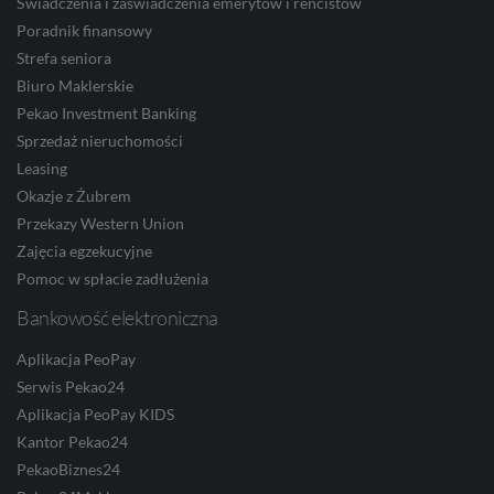
Świadczenia i zaświadczenia emerytów i rencistów
Poradnik finansowy
Strefa seniora
DKK
Biuro Maklerskie
Pekao Investment Banking
Sprzedaż nieruchomości
NOK
Leasing
Okazje z Żubrem
Przekazy Western Union
SEK
Zajęcia egzekucyjne
Pomoc w spłacie zadłużenia
Bankowość elektroniczna
RON
Aplikacja PeoPay
Serwis Pekao24
Aplikacja PeoPay KIDS
TRY
Kantor Pekao24
PekaoBiznes24