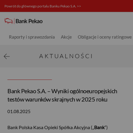
Powrót do głównego portalu Banku Pekao S.A. >>
Aktualności - Relacje inwestorski
Raporty i sprawozdania
Akcje
Obligacje i oceny ratingowe
AKTUALNOŚCI
Bank Pekao S.A. – Wyniki ogólnoeuropejskich
testów warunków skrajnych w 2025 roku
01.08.2025
Bank Polska Kasa Opieki Spółka Akcyjna („
Bank
”)