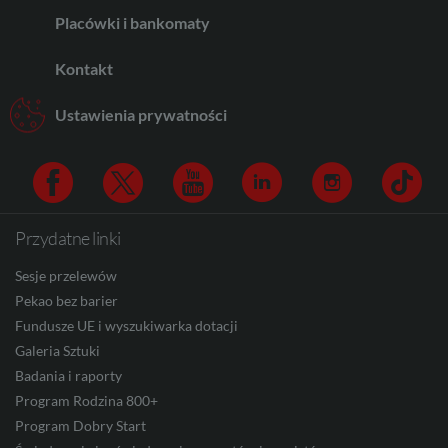
AED
Placówki i bankomaty
Kontakt
AUD
Ustawienia prywatności
CAD
Przydatne linki
Facebook
Twitter
Youtube
Linkedin
Instagram
TikTo
HUF
Sesje przelewów
Pekao bez barier
Fundusze UE i wyszukiwarka dotacji
JPY
Galeria Sztuki
Badania i raporty
Program Rodzina 800+
CZK
Program Dobry Start