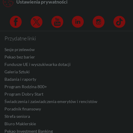
Ustawienia prywatności
CAD
HUF
Przydatne linki
Facebook
Twitter
Youtube
Linkedin
Instagram
TikTo
Sesje przelewów
Pekao bez barier
JPY
Fundusze UE i wyszukiwarka dotacji
Galeria Sztuki
Badania i raporty
CZK
Program Rodzina 800+
Program Dobry Start
Świadczenia i zaświadczenia emerytów i rencistów
Poradnik finansowy
DKK
Strefa seniora
Biuro Maklerskie
Pekao Investment Banking