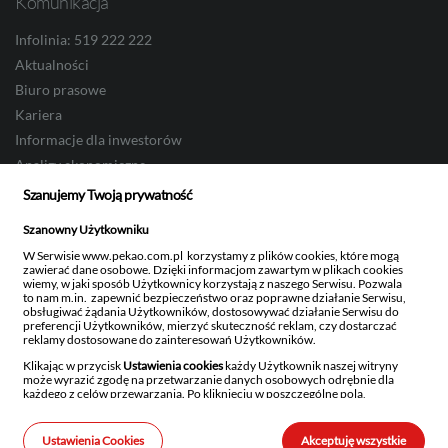
Komunikacja
Infolinia: 519 222 222
Aktualności
Biuro prasowe
Kariera
Informacje dla inwestorów
Analizy ekonomiczne
Serwis ESG
Szanujemy Twoją prywatność
Zostań partnerem Banku
Szanowny Użytkowniku
Strefa dostawcy
W Serwisie www.pekao.com.pl korzystamy z plików cookies, które mogą
Ustawienia newslettera
zawierać dane osobowe. Dzięki informacjom zawartym w plikach cookies
wiemy, w jaki sposób Użytkownicy korzystają z naszego Serwisu. Pozwala
to nam m.in. zapewnić bezpieczeństwo oraz poprawne działanie Serwisu,
obsługiwać żądania Użytkowników, dostosowywać działanie Serwisu do
preferencji Użytkowników, mierzyć skuteczność reklam, czy dostarczać
reklamy dostosowane do zainteresowań Użytkowników.
Bank Polska Kasa Opieki Spółka Akcyjna z siedzibą w Warszawie, ul. Żubra 1, 01-066
Warszawa, wpisany do rejestru przedsiębiorców w Sądzie Rejonowym dla m.st.
Klikając w przycisk
Ustawienia cookies
każdy Użytkownik naszej witryny
Warszawy w Warszawie, XIII Wydział Gospodarczy Krajowego Rejestru Sądowego,
może wyrazić zgodę na przetwarzanie danych osobowych odrębnie dla
KRS: 0000014843, NIP: 526-00-06-841, REGON: 000010205, wysokość kapitału
każdego z celów przewarzania. Po kliknięciu w poszczególne pola,
zakładowego i kapitału wpłaconego: 262 470 034 zł.
uzyskasz szczegółowe informacje na temat danego rodzaju przetwarzania,
Kod BIC (Swift) PKOPPLPW
celu przetwarzania oraz stosowanych technologii.
Kod IBAN 1240
Ustawienia Cookies
Akceptuję wszystkie
Szanujemy również prawo każdego Użytkownika do decydowania, czy