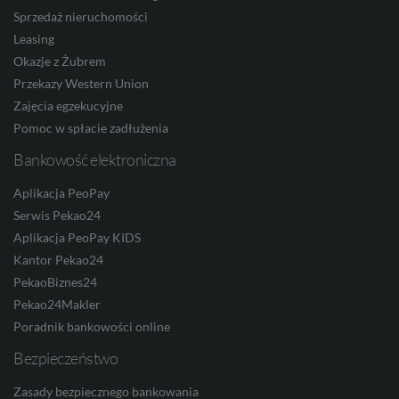
NOK
Sprzedaż nieruchomości
Leasing
Okazje z Żubrem
SEK
Przekazy Western Union
Zajęcia egzekucyjne
Pomoc w spłacie zadłużenia
Bankowość elektroniczna
RON
Aplikacja PeoPay
Serwis Pekao24
TRY
Aplikacja PeoPay KIDS
Kantor Pekao24
PekaoBiznes24
Pekao24Makler
ILS
Poradnik bankowości online
Bezpieczeństwo
MXN
Zasady bezpiecznego bankowania