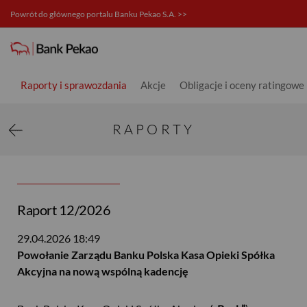
Powrót do głównego portalu Banku Pekao S.A. >>
Relacje inwestorskie
Raporty i sprawozdania
Akcje
Obligacje i oceny ratingowe
RAPORTY
Raport 12/2026
29.04.2026
18:49
Powołanie Zarządu Banku Polska Kasa Opieki Spółka
Akcyjna na nową wspólną kadencję