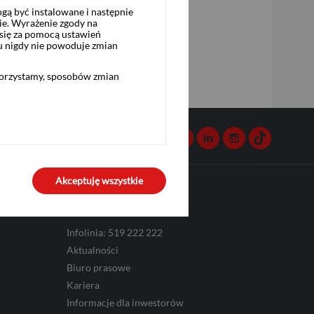
ą być instalowane i następnie
ie. Wyrażenie zgody na
się za pomocą ustawień
u nigdy nie powoduje zmian
korzystamy, sposobów zmian
Kontakt
Facebook
Twitter
Youtube
Linkedin
Instagram
TikTok
Akceptuję wszystkie
Komunikacja
Infolinia: 519 222 222
Aktualności
Biuro prasowe
Kariera
Informacje dla inwestorów