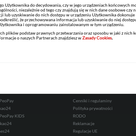
 1 MAR – informacja poufna
o Użytkownika do decydowania, czy w jego urządzeniach końcowych mog
ólności, niezależnie od tego czy znajdują się w nich dane osobowe czy n
ji lub uzyskiwanie do nich dostępu w urządzeniu Użytkownika dokonuje 
odkreślić, że przechowywana informacja lub uzyskiwanie do niej dostęp
Użytkownika i oprogramowaniu zainstalowanym w tym urządzeniu.
ych plików podstaw prawnych przetwarzania oraz sposobu w jaki z nich 
nformacje o naszych Partnerach znajdziesz w
Zasady Cookies
.
Zastrzeż kartę
Placówki i bankomaty
ść elektroniczna
Informacje prawne
 PeoPay
Cenniki i regulaminy
kao24
Polityka prywatności
 PeoPay KIDS
RODO
ekao24
Reklamacje
nes24
Regulacje UE