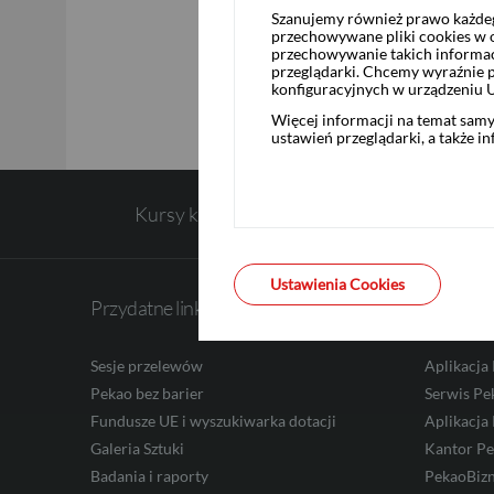
Podstawa prawna: Art. 17 ust.
Szanujemy również prawo każdeg
przechowywane pliki cookies w og
przechowywanie takich informac
przeglądarki. Chcemy wyraźnie p
EUR
konfiguracyjnych w urządzeniu 
Więcej informacji na temat sam
ustawień przeglądarki, a także i
GBP
Kursy kupna walut
CHF
Ustawienia Cookies
Przydatne linki
Bankowo
Sesje przelewów
Aplikacja
AED
Pekao bez barier
Serwis Pe
Fundusze UE i wyszukiwarka dotacji
Aplikacja
Galeria Sztuki
Kantor P
AUD
Badania i raporty
PekaoBiz