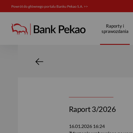
Powrót do głównego portalu Banku Pekao S.A. >>
Relacje inwestorskie
Raporty i
sprawozdania
Raport 3/2026
16.01.2026
16:24