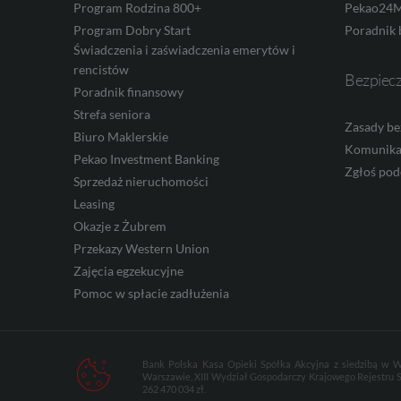
Program Rodzina 800+
Pekao24M
Program Dobry Start
Poradnik 
CAD
Świadczenia i zaświadczenia emerytów i
rencistów
Bezpiec
Poradnik finansowy
Strefa seniora
HUF
Zasady be
Biuro Maklerskie
Komunika
Pekao Investment Banking
Zgłoś pod
Sprzedaż nieruchomości
JPY
Leasing
Okazje z Żubrem
Przekazy Western Union
Zajęcia egzekucyjne
CZK
Pomoc w spłacie zadłużenia
DKK
Bank Polska Kasa Opieki Spółka Akcyjna z siedzibą w W
Warszawie, XIII Wydział Gospodarczy Krajowego Rejestru 
262 470 034 zł.