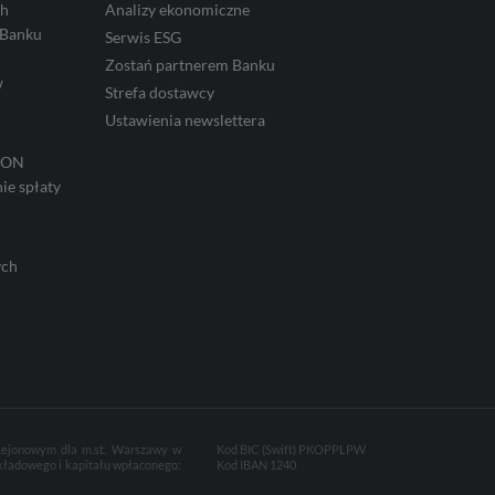
ch
Analizy ekonomiczne
 Banku
Serwis ESG
Zostań partnerem Banku
w
Strefa dostawcy
Ustawienia newslettera
IRON
ie spłaty
ych
 Rejonowym dla m.st. Warszawy w
Kod BIC (Swift) PKOPPLPW
kładowego i kapitału wpłaconego:
Kod IBAN 1240