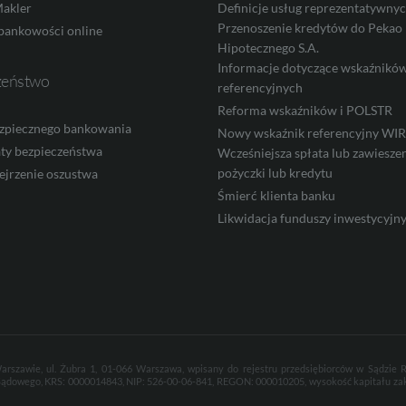
akler
Definicje usług reprezentatywny
Przenoszenie kredytów do Pekao
bankowości online
Hipotecznego S.A.
Informacje dotyczące wskaźnikó
zeństwo
referencyjnych
Reforma wskaźników i POLSTR
zpiecznego bankowania
Nowy wskaźnik referencyjny W
ty bezpieczeństwa
Wcześniejsza spłata lub zawieszen
pożyczki lub kredytu
ejrzenie oszustwa
Śmierć klienta banku
Likwidacja funduszy inwestycyjn
arszawie, ul. Żubra 1, 01-066 Warszawa, wpisany do rejestru przedsiębiorców w Sądzie
Sądowego, KRS: 0000014843, NIP: 526-00-06-841, REGON: 000010205, wysokość kapitału za