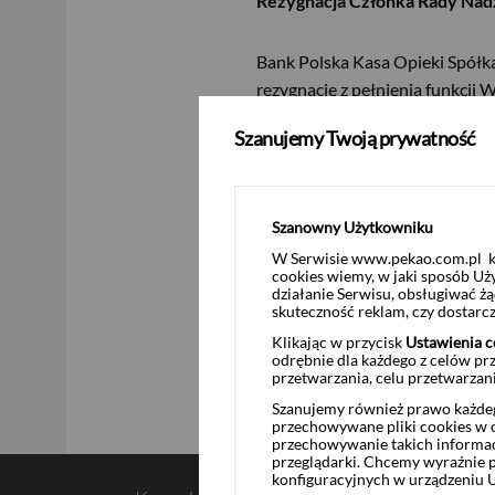
Rezygnacja Członka Rady Nad
Bank Polska Kasa Opieki Spółka
rezygnację z pełnienia funkcji
skutkiem na koniec dnia 15 kwie
Szanujemy Twoją prywatność
Podstawa prawna:
§ 5 pkt 5 Rozporządzenia Minist
Szanowny Użytkowniku
przekazywanych przez emitent
W Serwisie www.pekao.com.pl ko
przepisami prawa państwa nie
USD
cookies wiemy, w jaki sposób Uż
działanie Serwisu, obsługiwać 
skuteczność reklam, czy dostar
Klikając w przycisk
Ustawienia c
odrębnie dla każdego z celów pr
EUR
przetwarzania, celu przetwarzan
Szanujemy również prawo każdeg
przechowywane pliki cookies w og
przechowywanie takich informac
GBP
przeglądarki. Chcemy wyraźnie p
konfiguracyjnych w urządzeniu 