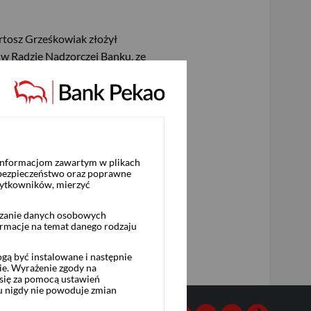
artosz Grześkowiak złożył
 w Radzie Nadzorczej Banku, ze
ych i okresowych
ważne informacji wymaganych
 informacjom zawartym w plikach
 bezpieczeństwo oraz poprawne
żytkowników, mierzyć
rzanie danych osobowych
ormacje na temat danego rodzaju
ą być instalowane i następnie
ie. Wyrażenie zgody na
się za pomocą ustawień
u nigdy nie powoduje zmian