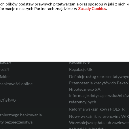
Zastrzeż kartę
Placówki i bankomaty
ych plików podstaw prawnych przetwarzania oraz sposobu w jaki z nich 
nformacje o naszych Partnerach znajdziesz w
Zasady Cookies
.
ść elektroniczna
Informacje prawne
 PeoPay
Cenniki i regulaminy
kao24
Polityka prywatności
 PeoPay KIDS
RODO
ekao24
Reklamacje
nes24
Regulacje UE
akler
Definicje usług reprezentatywny
Przenoszenie kredytów do Pekao
bankowości online
Hipotecznego S.A.
Informacje dotyczące wskaźnikó
zeństwo
referencyjnych
Reforma wskaźników i POLSTR
zpiecznego bankowania
Nowy wskaźnik referencyjny W
ty bezpieczeństwa
Wcześniejsza spłata lub zawieszen
pożyczki lub kredytu