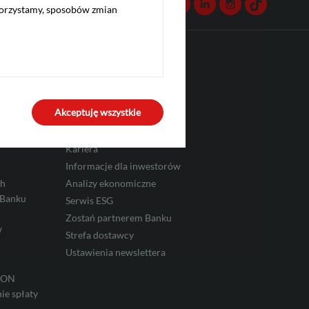
Kontakt
Facebook
Twitter
Youtube
Linkedin
Instagram
TikTok
korzystamy, sposobów zmian
Komunikacja
Infolinia: 519 222 222
Akceptuję wszystkie
Aktualności
Biuro prasowe
Kariera
Informacje dla inwestorów
ch
Analizy ekonomiczne
 Banku
Serwis ESG
Zostań partnerem Banku
w
Strefa dostawcy
Ustawienia newslettera
IRON
ie spłaty