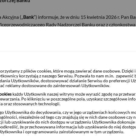
zorczej Banku
 Akcyjna („
Bank
”) informuje, że w dniu 15 kwietnia 2026 r. Pan B
 Wiceprzewodniczącego Rady Nadzorczej Banku oraz z członkostwa
tnia 2026 r. Rezygnacja nie zawiera informacji o jej przyczynach.
ra Finansów z dnia 6 czerwca 2025 r. w sprawie informacji bieżąc
ów papierów wartościowych oraz warunków uznawania za równo
rzystamy z plików cookies, które mogą zawierać dane osobowe. Dzięki
będącego państwem członkowskim.
ytkownicy korzystają z naszego Serwisu. Pozwala to nam m.in. zapewnić
żądania Użytkowników, dostosowywać działanie Serwisu do preferencji U
czać reklamy dostosowane do zainteresowań Użytkowników.
ookies
każdy Użytkownik naszej witryny może wyrazić zgodę na przetwa
zewarzania. Po kliknięciu w poszczególne pola, uzyskasz szczegółowe inf
ia oraz stosowanych technologii.
o Użytkownika do decydowania, czy w jego urządzeniach końcowych mog
ólności, niezależnie od tego czy znajdują się w nich dane osobowe czy n
ji lub uzyskiwanie do nich dostępu w urządzeniu Użytkownika dokonuje 
odkreślić, że przechowywana informacja lub uzyskiwanie do niej dostęp
Użytkownika i oprogramowaniu zainstalowanym w tym urządzeniu.