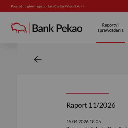
Powrót do głównego portalu Banku Pekao S.A. >>
Relacje inwestorskie
Raporty i
sprawozdania
Raport 11/2026
15.04.2026
18:05