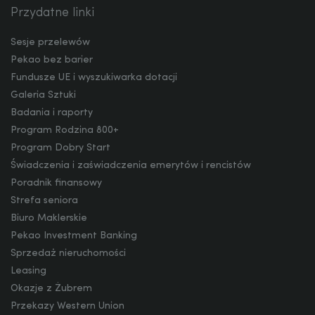
Przydatne linki
Facebook
Twitter
Youtube
Linkedin
Instagram
TikTo
Sesje przelewów
JPY
Pekao bez barier
Fundusze UE i wyszukiwarka dotacji
Galeria Sztuki
CZK
Badania i raporty
Program Rodzina 800+
Program Dobry Start
Świadczenia i zaświadczenia emerytów i rencistów
DKK
Poradnik finansowy
Strefa seniora
Biuro Maklerskie
NOK
Pekao Investment Banking
Sprzedaż nieruchomości
Leasing
SEK
Okazje z Żubrem
Przekazy Western Union