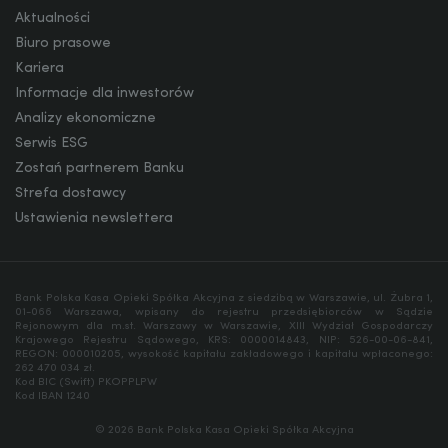
Aktualności
Biuro prasowe
Kariera
Informacje dla inwestorów
Analizy ekonomiczne
Serwis ESG
Zostań partnerem Banku
Strefa dostawcy
Ustawienia newslettera
Bank Polska Kasa Opieki Spółka Akcyjna z siedzibą w Warszawie, ul. Żubra 1,
01-066 Warszawa, wpisany do rejestru przedsiębiorców w Sądzie
Rejonowym dla m.st. Warszawy w Warszawie, XIII Wydział Gospodarczy
Krajowego Rejestru Sądowego, KRS: 0000014843, NIP: 526-00-06-841,
REGON: 000010205, wysokość kapitału zakładowego i kapitału wpłaconego:
262 470 034 zł.
Kod BIC (Swift) PKOPPLPW
Kod IBAN 1240
© 2026 Bank Polska Kasa Opieki Spółka Akcyjna