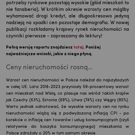
potrzeby rynkowe pozostają wysokie (głód mieszkań to
nie fanaberia). W krótkim okresie wzrosty cen mógłby
wyhamować drogi kredyt, ale długookresowo jedyną
nadzieją na spadki cen pozostaje demografia. W nowej
publikacji rozkładamy krajowy rynek nieruchomości na
czynniki pierwsze - zapraszamy do lektury!
Pełną wersję raportu znajdziesz
tutaj
.
Poni
żej
najważniejsze wnioski, jakie z niego płyną.
Ceny nieruchomości rosną...
Wzrost cen nieruchomości w Polsce należał do najszybszych
w całej UE. Lata 2018-2023 przyniosły 59-procentowy wzrost
cen mieszkań nad Wisłą, co plasuje nas wśród takich krajów
jak Czechy (63%), Estonia (69%), Litwa (74%) czy Węgry (85%).
Warto jednak odnotować, że wysokie wzrosty cen na rynku
nieruchomości wiążą się z podwyższoną inflacją CPI - po
korekcie o inflację cen towarów i usług konsumpcyjnych (czyli
relatywnie do koszyka konsumpcyjnego) mieszkania w
Polsce zdrożały o 20% w tym samym okresie.