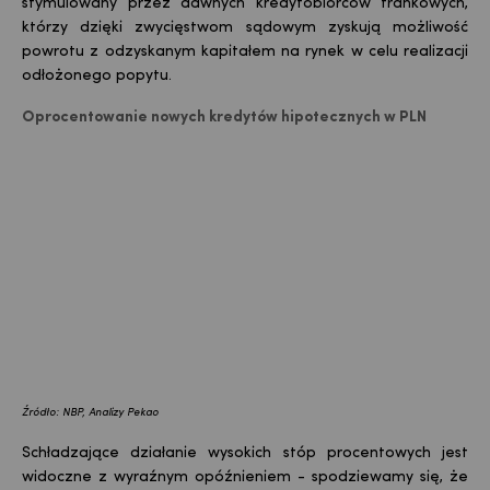
stymulowany przez dawnych kredytobiorców frankowych,
którzy dzięki zwycięstwom sądowym zyskują możliwość
powrotu z odzyskanym kapitałem na rynek w celu realizacji
odłożonego popytu.
Oprocen
towanie nowych kredytów hipotecznych w PLN
Źródło: NBP, Analizy Pekao
Schładzające działanie wysokich stóp procentowych jest
widoczne z wyraźnym opóźnieniem - spodziewamy się, że