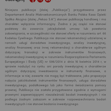
Niniejsza publikacja (dalej „Publikacja”) przygotowana przez
Departament Analiz Makroekonomicznych Banku Polska Kasa Opieki
Spółka Akcyjna (dalej „Pekao S.A.”) stanowi publikację handlową i ma
charakter wyłącznie informacyjny. Żadna z jej części nie stanowi
podstawy do zawarcia jakiejkolwiek umowy lub powstania
zobowiązania, w szczególności nie stanowi oferty w rozumieniu art. 66
Kodeksu Cywilnego. Publikacja nie stanowi rekomendacji udzielanej w
ramach usługi doradztwa inwestycyjnego, analizy inwestycyjnej,
analizy finansowej oraz innej rekomendacji o charakterze ogólnym
dotyczącej transakcji w zakresie instrumentów finansowych,
rekomendacji inwestycyjnej w rozumieniu Rozporządzenia Parlamentu
Europejskiego i Rady (UE) nr 596/2014 z dnia 16 kwietnia 2014 r, w
sprawie nadużyć na rynku ani porady inwestycyjnej o charakterze
ogólnym dotyczącej inwestowania w instrumenty finansowe, a
USD
informacje w niej zawarte nie mogą być traktowane, jako propozycja
nabycia jakichkolwiek instrumentów finansowych, usługa doradztwa
inwestycyjnego, podatkowego lub jako forma świadczenia pomocy
prawnej. Publikacja nie została przygotowana zgodnie z wymogami
EUR
prawnymi zapewniającymi niezależność badań inwestycyjnych i nie
podlega żadnym zakazom w zakresie rozpowszechniania badań
inwestycyjnych i nie stanowi badania inwestycyjnego.