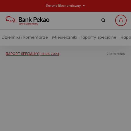
Serwis Ekonomiczny
Szukaj
Logo
Dzienniki i komentarze
Miesięczniki i raporty specjalne
Rapo
Analizy makroekonomiczne - Publikac
RAPORT SPECJALNY | 16.05.2024
2 lata temu