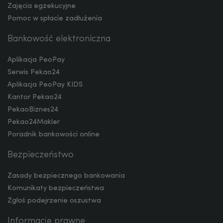
Zajęcia egzekucyjne
Pomoc w spłacie zadłużenia
RON
Bankowość elektroniczna
Aplikacja PeoPay
TRY
Serwis Pekao24
Aplikacja PeoPay KIDS
Kantor Pekao24
ILS
PekaoBiznes24
Pekao24Makler
Poradnik bankowości online
MXN
Bezpieczeństwo
Zasady bezpiecznego bankowania
ZAR
Komunikaty bezpieczeństwa
Zgłoś podejrzenie oszustwa
Informacje prawne