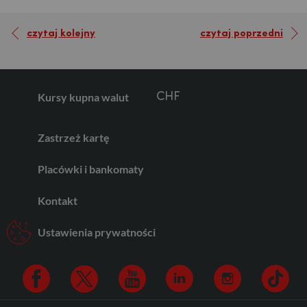
GBP
czytaj kolejny
czytaj poprzedni
CHF
Kursy kupna walut
AED
Zastrzeż kartę
Placówki i bankomaty
AUD
Kontakt
Ustawienia prywatności
CAD
HUF