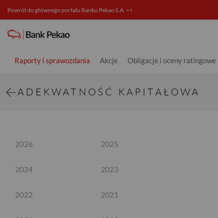
Powrót do głównego portalu Banku Pekao S.A. >>
Adekwatność kapitałowa - Relacj
Raporty i sprawozdania
Akcje
Obligacje i oceny ratingowe
ADEKWATNOŚĆ KAPITAŁOWA
2026
2025
2024
2023
2022
2021