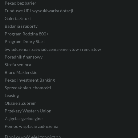
Pekao bez barier
Fundusze UE i wyszukiwarka dotacji
Galeria Sztuki
JPY
Badania i raporty
Program Rodzina 800+
Program Dobry Start
CZK
Świadczenia i zaświadczenia emerytów i rencistów
Poradnik finansowy
Strefa seniora
DKK
Biuro Maklerskie
Pekao Investment Banking
Sprzedaż nieruchomości
Leasing
NOK
Okazje z Żubrem
Przekazy Western Union
Zajęcia egzekucyjne
SEK
Pomoc w spłacie zadłużenia
Bankowość elektroniczna