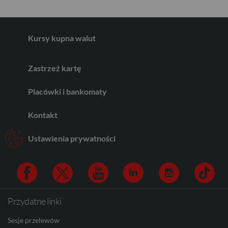
GBP
Kursy kupna walut
CHF
Zastrzeż kartę
AED
Placówki i bankomaty
Kontakt
AUD
Ustawienia prywatności
CAD
Przydatne linki
Facebook
Twitter
Youtube
Linkedin
Instagram
TikTo
HUF
Sesje przelewów