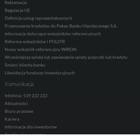
CNY
Reklamacje
Regulacje UE
Definicje usług reprezentatywnych
Przenoszenie kredytów do Pekao Banku Hipotecznego S.A.
Informacje dotyczące wskaźników referencyjnych
Reforma wskaźników i POLSTR
Nowy wskaźnik referencyjny WIRON
Wcześniejsza spłata lub zawieszenie spłaty pożyczki lub kredytu
Śmierć klienta banku
Likwidacja funduszy inwestycyjnych
Komunikacja
Infolinia: 519 222 222
Aktualności
Biuro prasowe
Kariera
Informacje dla inwestorów
Analizy ekonomiczne