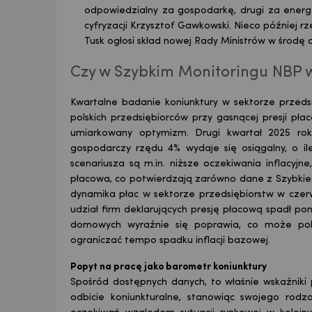
odpowiedzialny za gospodarkę, drugi za energ
cyfryzacji Krzysztof Gawkowski. Nieco później 
Tusk ogłosi skład nowej Rady Ministrów w środę o
Czy w Szybkim Monitoringu NBP w
Kwartalne badanie koniunktury w sektorze przedsi
polskich przedsiębiorców przy gasnącej presji pła
umiarkowany optymizm. Drugi kwartał 2025 roku 
gospodarczy rzędu 4% wydaje się osiągalny, o il
scenariusza są m.in. niższe oczekiwania inflacyj
płacowa, co potwierdzają zarówno dane z Szybkieg
dynamika płac w sektorze przedsiębiorstw w czer
udział firm deklarujących presję płacową spadł po
domowych wyraźnie się poprawia, co może pobu
ograniczać tempo spadku inflacji bazowej.
Popyt na pracę jako barometr koniunktury
Spośród dostępnych danych, to właśnie wskaźniki
odbicie koniunkturalne, stanowiąc swojego rodza