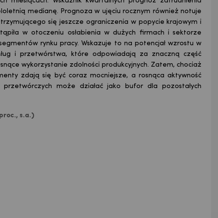
ch miesiącach. Wskaźnik kwartalnych prognoz zatrudnienia
wieloletnią medianę. Prognoza w ujęciu rocznym również notuje
utrzymującego się jeszcze ograniczenia w popycie krajowym i
piła w otoczeniu osłabienia w dużych firmach i sektorze
segmentów rynku pracy. Wskazuje to na potencjał wzrostu w
usług i przetwórstwa, które odpowiadają za znaczną część
snące wykorzystanie zdolności produkcyjnych. Zatem, chociaż
enty zdają się być coraz mocniejsze, a rosnąca aktywność
h przetwórczych może działać jako bufor dla pozostałych
roc., s.a.)