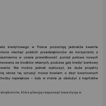
ela kredytowego w Polsce pozostają jednakże kwestie
niona niechęć polskich przedsiębiorców do korzystania z
 niezmienna w czasie prawidłowość: ponad połowa nowych
inansowana ze środków własnych, podczas gdy kredyt bankowy
sowania. Nie można jednak wykluczyć, że duże projekty
nią obraz tej sytuacji: mowa bowiem o zbyt kosztownych
choćby największe – były w stanie je obsłużyć z kapitałów
dsiębiorstw, które planują rozpocząć inwestycję w