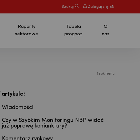
Szukaj
Zaloguj się
EN
Raporty
Tabela
O
sektorowe
prognoz
nas
1 rok temu
:
 artykule
Wiadomości
Czy w Szybkim Monitoringu NBP widać
już poprawę koniunktury?
Komentarz rynkowy