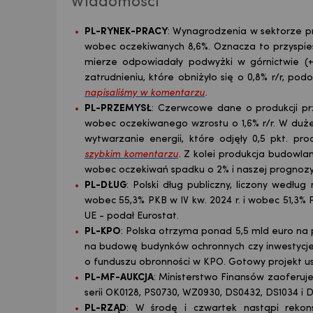
Wiadomości
PL-RYNEK-PRACY
: Wynagrodzenia w sektorze pr
wobec oczekiwanych 8,6%. Oznacza to przysp
mierze odpowiadały podwyżki w górnictwie (+0
zatrudnieniu, które obniżyło się o 0,8% r/r, po
napisaliśmy w komentarzu
.
PL-PRZEMYSŁ
: Czerwcowe dane o produkcji prz
wobec oczekiwanego wzrostu o 1,6% r/r. W dużej 
wytwarzanie energii, które odjęły 0,5 pkt. pr
szybkim komentarzu
.
Z kolei produkcja budowla
wobec oczekiwań spadku o 2% i naszej prognozy 
PL-DŁUG
: Polski dług publiczny, liczony wedłu
wobec 55,3% PKB w IV kw. 2024 r. i wobec 51,3% P
UE - podał Eurostat.
PL-KPO
: Polska otrzyma ponad 5,5 mld euro na 
na budowę budynków ochronnych czy inwestycje
o funduszu obronności w KPO. Gotowy projekt u
PL-MF-AUKCJA
: Ministerstwo Finansów zaoferuje 
serii OK0128, PS0730, WZ0930, DS0432, DS1034 i D
PL-RZĄD
: W środę i czwartek nastąpi rekon