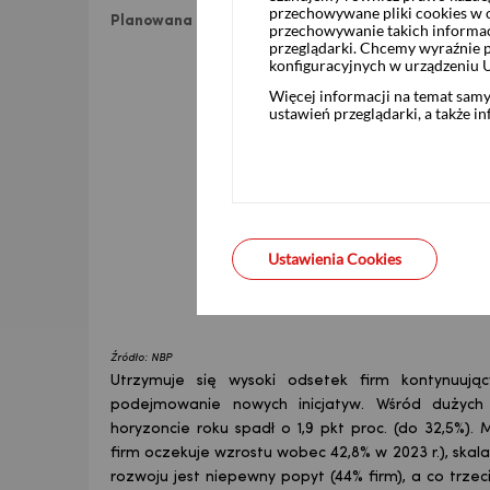
przechowywane pliki cookies w og
Planowana zmiana skali inwestycji w perspektywie r
przechowywanie takich informac
przeglądarki. Chcemy wyraźnie p
konfiguracyjnych w urządzeniu 
Więcej informacji na temat sam
ustawień przeglądarki, a także i
Ustawienia Cookies
Źródło: NBP
Utrzymuje się wysoki odsetek firm kontynuują
podejmowanie nowych inicjatyw. Wśród dużych 
horyzoncie roku spadł o 1,9 pkt proc. (do 32,5%)
firm oczekuje wzrostu wobec 42,8% w 2023 r.), ska
rozwoju jest niepewny popyt (44% firm), a co trze