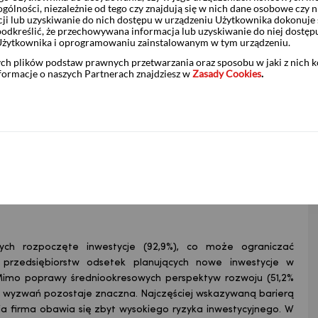
ólności, niezależnie od tego czy znajdują się w nich dane osobowe czy n
oku według form własności (saldo, w pkt proc., s.a.)
ji lub uzyskiwanie do nich dostępu w urządzeniu Użytkownika dokonuje 
odkreślić, że przechowywana informacja lub uzyskiwanie do niej dostęp
Użytkownika i oprogramowaniu zainstalowanym w tym urządzeniu.
ych plików podstaw prawnych przetwarzania oraz sposobu w jaki z nich 
nformacje o naszych Partnerach znajdziesz w
Zasady Cookies
.
cych rozpoczęte inwestycje (92,9%), co może ograniczać
przedsiębiorstw odsetek planujących nowe inwestycje w
. Mimo poprawy średniookresowych perspektyw rozwoju (51,2%
la wyzwań pozostaje znaczna. Najczęściej wskazywaną barierą
cia firma obawia się zbyt wysokiego ryzyka inwestycyjnego. W