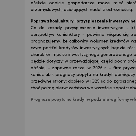
efekcie odbicie gospodarcze może mieć nieró
przemysłowych, działających nadal z ostrożnością.
Poprawa koniunktury i przyspieszenie inwestycyjne
Co do zasady, przyspieszenie inwestycyjne – k
perspektyw koniunktury – powinno wiązać się z
prognozujemy, że całkowity wolumen kredytów wzro
czym portfel kredytów inwestycyjnych będzie rósł 
charakter impulsu inwestycyjnego generowanego pr
będzie dotyczył w przeważającej części podmiotów
później – zapewne raczej w 2026 r. – firm pryw
koniec ub.r. prognozy popytu na kredyt pomiędz
przeciwne strony; dopiero w 1Q25 saldo zgłaszane
choć palmę pierwszeństwa we wzroście zapotrzebow
Prognoza popytu na kredyt w podziale wg formy włas