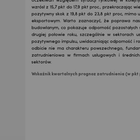
oczekiwań względem sytuacji rynkowej w kolejny
wzrósł z 15,7 pkt do 17,9 pkt proc., przekraczając 
pozytywny skok z 19,8 pkt do 23,8 pkt proc, mimo 
eksportowym. Warto zaznaczyć, że poprawa nastą
budowlanym, co pokazuje odporność pozostałych 
drugiej połowie roku, szczególnie w sektorach 
pozytywnego impulsu, uwidaczniając odporność i ro
odbicie nie ma charakteru powszechnego, fundam
zatrudnieniowa w firmach usługowych i średnic
sektorów.
Wskaźnik kwartalnych prognoz zatrudnienia (w pkt p