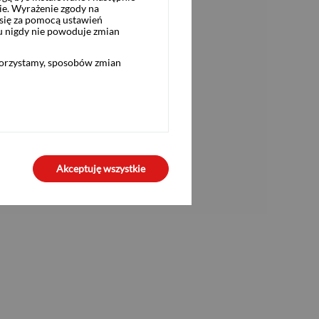
ie. Wyrażenie zgody na
się za pomocą ustawień
u nigdy nie powoduje zmian
korzystamy, sposobów zmian
Akceptuję wszystkie