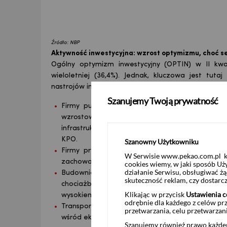
Źródło: NBP
Aktywność inwestycyjna: wzrost optymizmu, choć s
Ogólny optymizm inwestycyjny (OPTIN) w II kwar
wieloletniej (36,4%). Jednak, kluczowa jest tuta
nastrojów inwestycyjnych w sektorze przedsiębiorst
Szanujemy Twoją prywatność
Firmy publiczne notują historycznie wysoki 
wzrostowi planów rozpoczęcia inwestycji już
infrastruktury, energetyki i usług nierynkowych, 
KPO.
Szanowny Użytkowniku
Firmy prywatne, a zwłaszcza przedsiębiorstw
W Serwisie www.pekao.com.pl ko
zachowawczą postawę, z tendencją do redukcji 
cookies wiemy, w jaki sposób Uż
działanie Serwisu, obsługiwać 
Budownictwo to jedyna branża z trwałą pop
skuteczność reklam, czy dostar
chociażby z zapowiedzi zwiększenia skali rozpoc
Klikając w przycisk
Ustawienia c
wysokiemu wykorzystaniu potencjału i rentownoś
odrębnie dla każdego z celów pr
Transport, handel i eksporterzy wyspecjalizowan
przetwarzania, celu przetwarzan
wśród eksporterów należą do najniższych w osta
Szanujemy również prawo każdeg