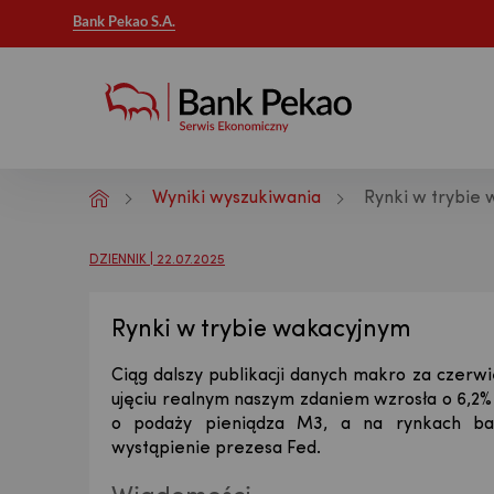
Bank Pekao S.A.
Wyniki wyszukiwania
Rynki w trybie
Analizy makroekonomiczne - Publikac
DZIENNIK | 22.07.2025
Rynki w trybie wakacyjnym
Ciąg dalszy publikacji danych makro za czerwi
ujęciu realnym naszym zdaniem wzrosła o 6,2% 
o podaży pieniądza M3, a na rynkach b
wystąpienie prezesa Fed.