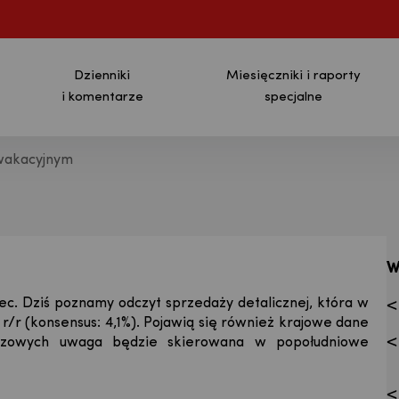
Dzienniki
Miesięczniki i raporty
i komentarze
specjalne
 wakacyjnym
ja - Bank Pekao S.A.
W
ec. Dziś poznamy odczyt sprzedaży detalicznej, która w
r/r (konsensus: 4,1%). Pojawią się również krajowe dane
azowych uwaga będzie skierowana w popołudniowe