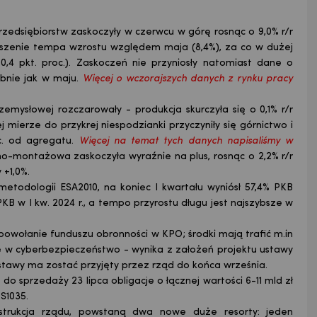
zedsiębiorstw zaskoczyły w czerwcu w górę rosnąc o 9,0% r/r
ieszenie tempa wzrostu względem
maja
(8,4%), za co w dużej
,4 pkt. proc.). Zaskoczeń nie przyniosły natomiast dane o
dobnie jak w maju.
Więcej o wczorajszych danych z rynku pracy
emysłowej rozczarowały - produkcja skurczyła się o 0,1% r/r
mierze do przykrej niespodzianki przyczyniły się górnictwo i
oc. od agregatu.
Więcej na temat tych danych napisaliśmy w
no-montażowa zaskoczyła wyraźnie na plus, rosnąc o 2,2% r/r
+1,0%.
g metodologii ESA2010, na koniec I kwartału wyniósł 57,4% PKB
KB w I kw. 2024 r., a tempo przyrostu długu jest najszybsze w
powołanie funduszu obronności w KPO; środki mają trafić m.in
 w cyberbezpieczeństwo - wynika z założeń projektu ustawy
stawy ma zostać przyjęty przez rząd do końca września.
do sprzedaży 23 lipca obligacje o łącznej wartości 6-11 mld zł
S1035.
strukcja rządu, powstaną dwa nowe duże resorty: jeden