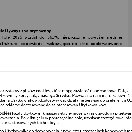
elektywny i spolaryzowany
tale 2025 wzrósł do 36,7%, nieznacznie powyżej średniej
j struktura odpowiedzi, wskazująca na silne spolaryzowanie
w:
poziom optymizmu (58,6%) szczególnie dzięki dynamicznemu
 w nadchodzącym kwartale. Wiele z tych projektów dotyczy
a ich finansowanie opiera się na funduszach unijnych, również z
a z kapitałem zagranicznym, prezentują wyraźnie bardziej
rzystamy z plików cookies, które mogą zawierać dane osobowe. Dzięki
nakładów inwestycyjnych w horyzoncie kwartalnym.
ytkownicy korzystają z naszego Serwisu. Pozwala to nam m.in. zapewnić
żądania Użytkowników, dostosowywać działanie Serwisu do preferencji U
rawą nastrojów inwestycyjnych od dwóch lat, wynikającą
czać reklamy dostosowane do zainteresowań Użytkowników.
zętych inwestycji. Usługi natomiast sygnalizują wzrost dzięki
ookies
każdy Użytkownik naszej witryny może wyrazić zgodę na przetwa
ci.
zewarzania. Po kliknięciu w poszczególne pola, uzyskasz szczegółowe inf
i natomiast prognozują wyraźny regres. Nastroje inwestycyjne
ia oraz stosowanych technologii.
tniej dekadzie.
o Użytkownika do decydowania, czy w jego urządzeniach końcowych mog