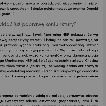
etykę - poinformował w poniedziałek wicepremier i minister
rzecznik rządu Adam Szłapka poinformował, że premier Donald
 godz. 10.
idać już poprawę koniunktury?
ębiorstw, czyli tzw. Szybki Monitoring NBP, pokazuje, że wg
cowej perspektywy wzrostu i inflacji na ten rok pozwalają na
przynosi sygnały stabilizacji makroekonomicznej. Wzrost
e utrzymają się sprzyjające warunki. Wsparciem dla takiego
ne, rosnąca siła nabywcza konsumentów oraz słabnąca presja
o Monitoringu NBP, jak i bieżące wskaźniki rynkowe. Chociaż
wcu nieco wzrosła (do 9% r/r), to według badań ankietowych
niżej wieloletniej mediany. Realna siła nabywcza gospodarstw
dzić konsumpcję w drugiej połowie roku i jednocześnie
 prognoz zatrudnienia zdają się najlepiej obrazować obecne
ju syntetyczny miernik aktywności gospodarczej firm i ich