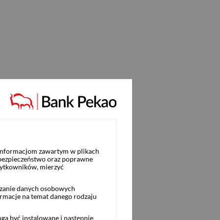
 informacjom zawartym w plikach
 bezpieczeństwo oraz poprawne
żytkowników, mierzyć
rzanie danych osobowych
ormacje na temat danego rodzaju
ą być instalowane i następnie