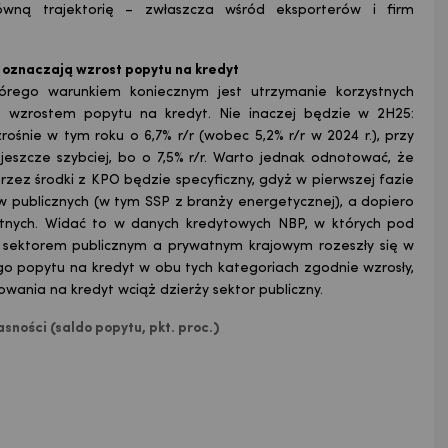
wną trajektorię – zwłaszcza wśród eksporterów i firm
 oznaczają wzrost popytu na kredyt
tórego warunkiem koniecznym jest utrzymanie korzystnych
e wzrostem popytu na kredyt. Nie inaczej będzie w 2H25:
śnie w tym roku o 6,7% r/r (wobec 5,2% r/r w 2024 r.), przy
jeszcze szybciej, bo o 7,5% r/r. Warto jednak odnotować, że
zez środki z KPO będzie specyficzny, gdyż w pierwszej fazie
 publicznych (w tym SSP z branży energetycznej), a dopiero
atnych. Widać to w danych kredytowych NBP, w których pod
y sektorem publicznym a prywatnym krajowym rozeszły się w
go popytu na kredyt w obu tych kategoriach zgodnie wzrosły,
ania na kredyt wciąż dzierży sektor publiczny.
ności (saldo popytu, pkt. proc.)