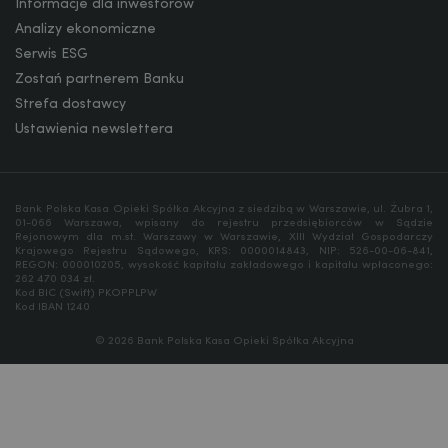
Informacje dla inwestorów
Analizy ekonomiczne
Serwis ESG
Zostań partnerem Banku
Strefa dostawcy
Ustawienia newslettera
Bank Polska Kasa Opieki Spółka Akcyjna z siedzibą w Warszawie, ul. Żubra 1,
01-066 Warszawa, wpisany do rejestru przedsiębiorców w Sądzie
Rejonowym dla m.st. Warszawy w Warszawie, XIII Wydział Gospodarczy
Krajowego Rejestru Sądowego, KRS: 0000014843, NIP: 526-00-06-841,
REGON: 000010205, wysokość kapitału zakładowego i kapitału wpłaconego:
262 470 034 zł.
Kod BIC (Swift) PKOPPLPW
Kod IBAN 1240
© 2026 Bank Polska Kasa Opieki Spółka Akcyjna