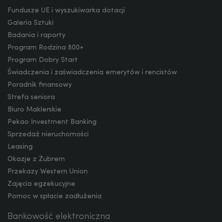
Fundusze UE i wyszukiwarka dotacji
JPY
Galeria Sztuki
Badania i raporty
Program Rodzina 800+
CZK
Program Dobry Start
Świadczenia i zaświadczenia emerytów i rencistów
Poradnik finansowy
DKK
Strefa seniora
Biuro Maklerskie
Pekao Investment Banking
Sprzedaż nieruchomości
NOK
Leasing
Okazje z Żubrem
Przekazy Western Union
SEK
Zajęcia egzekucyjne
Pomoc w spłacie zadłużenia
Bankowość elektroniczna
RON