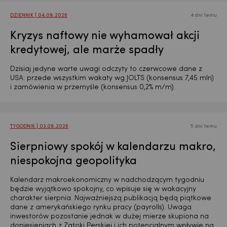
DZIENNIK | 04.08.2026
4 dni temu
Kryzys naftowy nie wyhamował akcji
kredytowej, ale marże spadły
Dzisiaj jedyne warte uwagi odczyty to czerwcowe dane z
USA: przede wszystkim wakaty wg JOLTS (konsensus 7,45 mln)
i zamówienia w przemyśle (konsensus 0,2% m/m).
TYGODNIK | 03.08.2026
5 dni temu
Sierpniowy spokój w kalendarzu makro,
niespokojna geopolityka
Kalendarz makroekonomiczny w nadchodzącym tygodniu
będzie wyjątkowo spokojny, co wpisuje się w wakacyjny
charakter sierpnia. Najważniejszą publikacją będą piątkowe
dane z amerykańskiego rynku pracy (payrolls). Uwaga
inwestorów pozostanie jednak w dużej mierze skupiona na
doniesieniach z Zatoki Perskiej i ich potencjalnym wpływie na