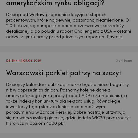
amerykańskim rynku obligacji?
Dzisiaj nad Wełtawą zapadnie decyzja o stopach
procentowych, które najpewniej pozostaną niezmienione. O
11:00 ukażą się europejskie dane o czerwcowej sprzedaży
detalicznej, a po południu raport Challengera z USA – ostatni
odczyt z rynku pracy przed jutrzejszym raportem Payrolls.
DZIENNIK | 05.08.2026
3 dni temu
Warszawski parkiet patrzy na szczyt
Dzisiejszy kalendarz publikacji makro będzie nieco bogatszy
niż w poprzednich dniach. Poznamy kolejne dane z
amerykańskiego rynku pracy (raport ADP o zatrudnieniu), a
także indeksy koniunktury dla sektora usług. Równolegle
inwestorzy będą śledzić doniesienia o możliwym
porozumieniu w Zatoce Perskiej. Dobre nastroje utrzymują
się na warszawskiej giełdzie, gdzie indeks WIG20 przekroczył
historyczny poziom 4000 pkt.