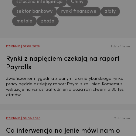
sztuczna inteligencja
Chiny
sektor bankowy
rynki finansowe
złoty
metale
zboża
DZIENNIK | 07.08.2026
1 dzień temu
Rynki z napięciem czekają na raport
Payrolls
Zwieńczeniem tygodnia z danymi z amerykańskiego rynku
pracy będzie dzisiejszy raport Payrolls za lipiec. Konsensus
wskazuje na wzrost zatrudnienia poza rolnictwem o 80 tys.
etatów.
DZIENNIK | 06.08.2026
2 dni temu
Co interwencja na jenie mówi nam o