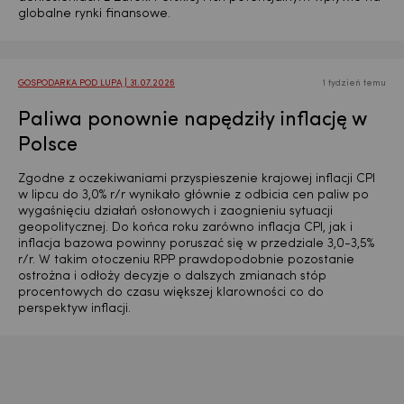
globalne rynki finansowe.
GOSPODARKA POD LUPĄ | 31.07.2026
1 tydzień temu
Paliwa ponownie napędziły inflację w
Polsce
Zgodne z oczekiwaniami przyspieszenie krajowej inflacji CPI
w lipcu do 3,0% r/r wynikało głównie z odbicia cen paliw po
wygaśnięciu działań osłonowych i zaognieniu sytuacji
USD
geopolitycznej. Do końca roku zarówno inflacja CPI, jak i
inflacja bazowa powinny poruszać się w przedziale 3,0-3,5%
r/r. W takim otoczeniu RPP prawdopodobnie pozostanie
ostrożna i odłoży decyzje o dalszych zmianach stóp
procentowych do czasu większej klarowności co do
EUR
perspektyw inflacji.
GBP