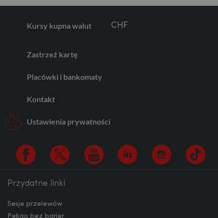
Kursy kupna walut
CHF
Zastrzeż kartę
AED
Placówki i bankomaty
Kontakt
AUD
Ustawienia prywatności
CAD
Przydatne linki
Facebook
Twitter
Youtube
Linkedin
Instagram
TikTo
HUF
Sesje przelewów
Pekao bez barier