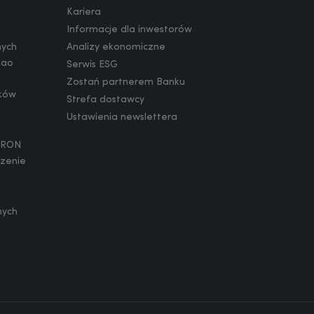
Kariera
Informacje dla inwestorów
nych
Analizy ekonomiczne
kao
Serwis ESG
Zostań partnerem Banku
ików
Strefa dostawcy
Ustawienia newslettera
WIRON
szenie
nych