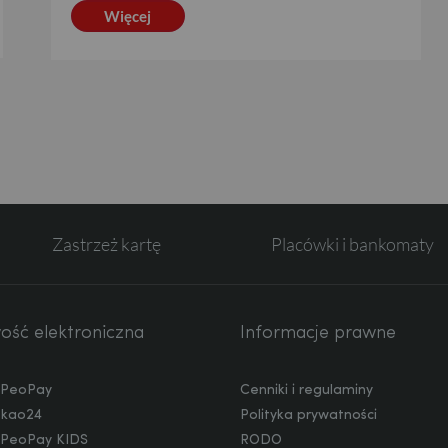
Więcej
Zastrzeż kartę
Placówki i bankomaty
ść elektroniczna
Informacje prawne
a PeoPay
Cenniki i regulaminy
ekao24
Polityka prywatności
a PeoPay KIDS
RODO