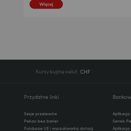
Więcej
EUR
GBP
Kursy kupna walut
CHF
AED
Przydatne linki
Bankowo
Sesje przelewów
Aplikacj
AUD
Pekao bez barier
Serwis P
Fundusze UE i wyszukiwarka dotacji
Aplikacj