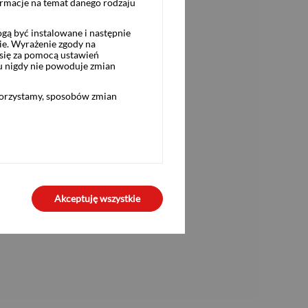
ormacje na temat danego rodzaju
ą być instalowane i następnie
ie. Wyrażenie zgody na
się za pomocą ustawień
u nigdy nie powoduje zmian
korzystamy, sposobów zmian
Akceptuję wszystkie