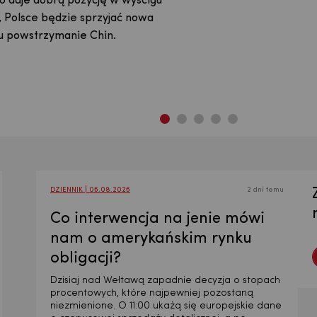
as nawet lepszy wynik. W
 daje dobrą pozycję w wyścigu
ciu. Zapraszamy do lektury!
zasadnione. Wojna USA i Izraela z
as nawet lepszy wynik. W
 daje dobrą pozycję w wyścigu
stu na „czwórkę”. Przedstawiamy
, Polsce będzie sprzyjać nowa
la światowej gospodarki,
stu na „czwórkę”. Przedstawiamy
, Polsce będzie sprzyjać nowa
prognozami na lata 2025 i 2026.
lu powstrzymanie Chin.
go, alternatywnego scenariusza.
prognozami na lata 2025 i 2026.
lu powstrzymanie Chin.
DZIENNIK | 06.08.2026
2 dni temu
Co interwencja na jenie mówi
nam o amerykańskim rynku
obligacji?
Dzisiaj nad Wełtawą zapadnie decyzja o stopach
procentowych, które najpewniej pozostaną
niezmienione. O 11:00 ukażą się europejskie dane