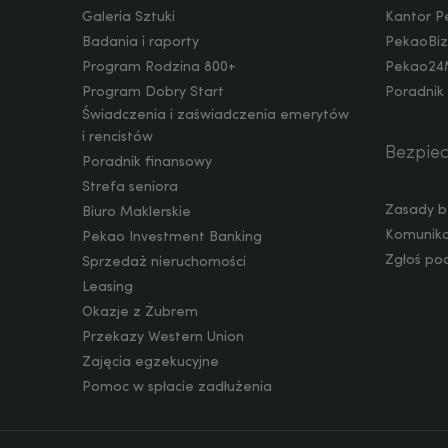
Galeria Sztuki
Kantor P
Badania i raporty
PekaoBiz
CAD
Program Rodzina 800+
Pekao24
Program Dobry Start
Poradnik
Świadczenia i zaświadczenia emerytów
HUF
i rencistów
Bezpie
Poradnik finansowy
Strefa seniora
Zasady b
Biuro Maklerskie
JPY
Komunika
Pekao Investment Banking
Zgłoś po
Sprzedaż nieruchomości
Leasing
CZK
Okazje z Żubrem
Przekazy Western Union
Zajęcia egzekucyjne
DKK
Pomoc w spłacie zadłużenia