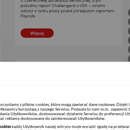
o czerwcowej sprzedaży detalicznej, a po
południu raport Challengera z USA – ostatni
odczyt z rynku pracy przed jutrzejszym raportem
Payrolls.
Więcej
DZIENNIK | 04.08.2026
4 dni temu
Kryzys naftowy nie wyhamował
akcji kredytowej, ale marże
spadły
rzystamy z plików cookies, które mogą zawierać dane osobowe. Dzięki
Dzisiaj jedyne warte uwagi odczyty to czerwcowe
ytkownicy korzystają z naszego Serwisu. Pozwala to nam m.in. zapewnić
dane z USA: przede wszystkim wakaty wg JOLTS
żądania Użytkowników, dostosowywać działanie Serwisu do preferencji U
(konsensus 7,45 mln) i zamówienia w przemyśle
czać reklamy dostosowane do zainteresowań Użytkowników.
(konsensus 0,2% m/m).
ookies
każdy Użytkownik naszej witryny może wyrazić zgodę na przetwa