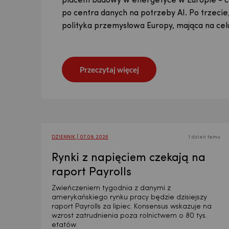
polski PKB urośnie o 4% - a i nie zdziwiłby n
placem budowy w energetyce w Europie - co
Zapraszamy do lektury!
roli, jaką rowery odgrywają w codziennym ży
publikacji jest szczególny, a jej opóźnienie u
polski PKB urośnie o 4% - a i nie zdziwiłby n
placem budowy w energetyce w Europie - co
odniesieniu do Polski spodziewamy się wzro
po centra danych na potrzeby AI. Po trzecie
Iranem wprowadziła olbrzymią niepewność d
odniesieniu do Polski spodziewamy się wzro
po centra danych na potrzeby AI. Po trzecie
nasz raport o sytuacji makroekonomicznej z 
polityka przemysłowa Europy, mająca na ce
skłaniając nas do przedstawienia dodatkowe
nasz raport o sytuacji makroekonomicznej z 
polityka przemysłowa Europy, mająca na ce
Przeczytaj więcej
Przeczytaj więcej
Przeczytaj więcej
Przeczytaj więcej
Przeczytaj więcej
Przeczytaj więcej
Przeczytaj więcej
DZIENNIK | 07.08.2026
1 dzień temu
Rynki z napięciem czekają na
raport Payrolls
Zwieńczeniem tygodnia z danymi z
amerykańskiego rynku pracy będzie dzisiejszy
raport Payrolls za lipiec. Konsensus wskazuje na
wzrost zatrudnienia poza rolnictwem o 80 tys.
etatów.