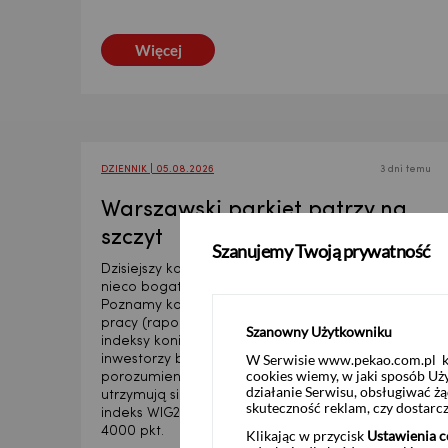
Więcej
DZIENNIK | 05.08.2026
3 dni temu
Warszawski parkiet patrzy na
szczyt
Szanujemy Twoją prywatność
Dzisiejszy kalendarz publikacji makro będzie
nieco bogatszy niż w poprzednich dniach.
Poznamy kolejne dane z amerykańskiego rynku
pracy (raport ADP o zatrudnieniu), a także
Szanowny Użytkowniku
indeksy koniunktury dla sektora usług. Równolegle
W Serwisie www.pekao.com.pl ko
inwestorzy będą śledzić doniesienia o możliwym
cookies wiemy, w jaki sposób Uż
porozumieniu w Zatoce Perskiej. Dobre nastroje
działanie Serwisu, obsługiwać 
utrzymują się na warszawskiej giełdzie, gdzie
skuteczność reklam, czy dostar
indeks WIG20 przekroczył historyczny poziom
4000 pkt.
Klikając w przycisk
Ustawienia c