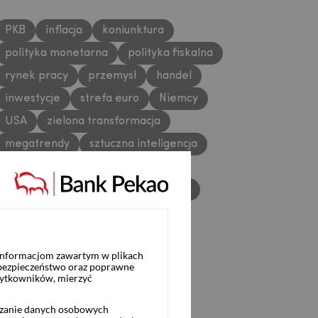
PKB
inflacja
koniunktura
polityka monetarna
polityka fiskalna
rynek pracy
przemysł
handel
inwestycje
strefa euro
Niemcy
USA
zielona transformacja
megatrendy
sztuczna inteligencja
Chiny
sektor bankowy
rynki finansowe
złoty
metale
zboża
 informacjom zawartym w plikach
 bezpieczeństwo oraz poprawne
żytkowników, mierzyć
rzanie danych osobowych