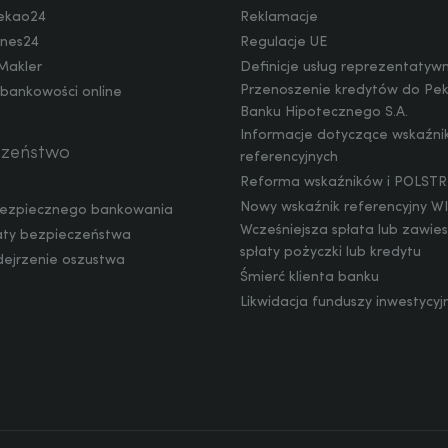
ekao24
Reklamacje
nes24
Regulacje UE
Makler
Definicje usług reprezentatyw
Przenoszenie kredytów do Pe
 bankowości online
Banku Hipotecznego S.A.
Informacje dotyczące wskaźn
czeństwo
referencyjnych
Reforma wskaźników i POLSTR
Nowy wskaźnik referencyjny 
ezpiecznego bankowania
Wcześniejsza spłata lub zawie
ty bezpieczeństwa
spłaty pożyczki lub kredytu
dejrzenie oszustwa
Śmierć klienta banku
Likwidacja funduszy inwestycyj