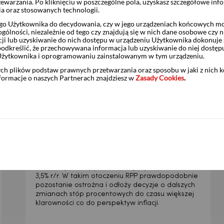
zewarzania. Po kliknięciu w poszczególne pola, uzyskasz szczegółowe inf
ia oraz stosowanych technologii.
Więcej
o Użytkownika do decydowania, czy w jego urządzeniach końcowych mog
ólności, niezależnie od tego czy znajdują się w nich dane osobowe czy n
ji lub uzyskiwanie do nich dostępu w urządzeniu Użytkownika dokonuje 
odkreślić, że przechowywana informacja lub uzyskiwanie do niej dostęp
Użytkownika i oprogramowaniu zainstalowanym w tym urządzeniu.
ych plików podstaw prawnych przetwarzania oraz sposobu w jaki z nich 
GOSPODARKA POD LUPĄ | 31.07.2026
1 tydzień temu
nformacje o naszych Partnerach znajdziesz w
Zasady Cookies
.
Paliwa ponownie napędziły
inflację w Polsce
Zgodne z oczekiwaniami przyspieszenie krajowej
inflacji CPI w lipcu do 3,0% r/r wynikało głównie z
odbicia cen paliw po wygaśnięciu działań
osłonowych i zaognieniu sytuacji geopolitycznej.
Do końca roku zarówno inflacja CPI, jak i inflacja
bazowa powinny poruszać się w przedziale 3,0-
3,5% r/r. W takim otoczeniu RPP prawdopodobnie
pozostanie ostrożna i odłoży decyzje o dalszych
zmianach stóp procentowych do czasu większej
klarowności co do perspektyw inflacji.