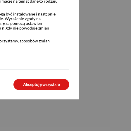
ormacje na temat danego rodzaju
ą być instalowane i następnie
ie. Wyrażenie zgody na
się za pomocą ustawień
u nigdy nie powoduje zmian
korzystamy, sposobów zmian
Akceptuję wszystkie