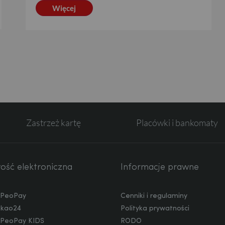
Więcej
Zastrzeż kartę
Placówki i bankomaty
ść elektroniczna
Informacje prawne
a PeoPay
Cenniki i regulaminy
ekao24
Polityka prywatności
a PeoPay KIDS
RODO