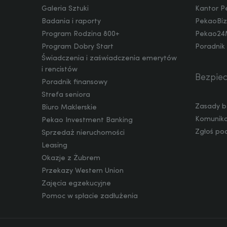
Galeria Sztuki
Kantor P
Badania i raporty
PekaoBiz
CAD
Program Rodzina 800+
Pekao24
Program Dobry Start
Poradnik
Świadczenia i zaświadczenia emerytów
HUF
i rencistów
Bezpie
Poradnik finansowy
Strefa seniora
Zasady b
Biuro Maklerskie
JPY
Komunika
Pekao Investment Banking
Zgłoś po
Sprzedaż nieruchomości
Leasing
CZK
Okazje z Żubrem
Przekazy Western Union
Zajęcia egzekucyjne
DKK
Pomoc w spłacie zadłużenia