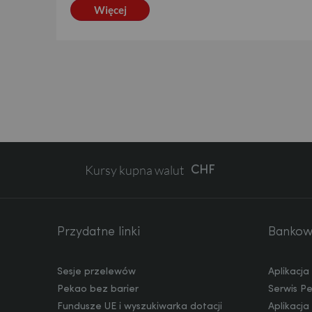
Więcej
EUR
GBP
Kursy kupna walut
CHF
AED
Przydatne linki
Bankowo
Sesje przelewów
Aplikacj
AUD
Pekao bez barier
Serwis P
Fundusze UE i wyszukiwarka dotacji
Aplikacj