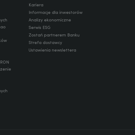
Kariera
Informacje dla inwestorów
nych
Analizy ekonomiczne
kao
Serwis ESG
Zostań partnerem Banku
ików
Strefa dostawcy
Ustawienia newslettera
WIRON
szenie
nych