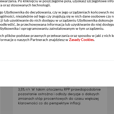
zewarzania. Po kliknięciu w poszczególne pola, uzyskasz szczegółowe inf
ia oraz stosowanych technologii.
Więcej
o Użytkownika do decydowania, czy w jego urządzeniach końcowych mog
ólności, niezależnie od tego czy znajdują się w nich dane osobowe czy n
ji lub uzyskiwanie do nich dostępu w urządzeniu Użytkownika dokonuje 
odkreślić, że przechowywana informacja lub uzyskiwanie do niej dostęp
Użytkownika i oprogramowaniu zainstalowanym w tym urządzeniu.
ych plików podstaw prawnych przetwarzania oraz sposobu w jaki z nich 
GOSPODARKA POD LUPĄ | 31.07.2026
1 tydzień temu
nformacje o naszych Partnerach znajdziesz w
Zasady Cookies
.
Paliwa ponownie napędziły
inflację w Polsce
Zgodne z oczekiwaniami przyspieszenie krajowej
inflacji CPI w lipcu do 3,0% r/r wynikało głównie z
odbicia cen paliw po wygaśnięciu działań
osłonowych i zaognieniu sytuacji geopolitycznej.
Do końca roku zarówno inflacja CPI, jak i inflacja
bazowa powinny poruszać się w przedziale 3,0-
3,5% r/r. W takim otoczeniu RPP prawdopodobnie
pozostanie ostrożna i odłoży decyzje o dalszych
zmianach stóp procentowych do czasu większej
klarowności co do perspektyw inflacji.