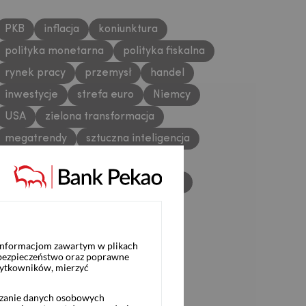
PKB
inflacja
koniunktura
polityka monetarna
polityka fiskalna
rynek pracy
przemysł
handel
inwestycje
strefa euro
Niemcy
USA
zielona transformacja
megatrendy
sztuczna inteligencja
Chiny
sektor bankowy
rynki finansowe
złoty
metale
zboża
 informacjom zawartym w plikach
 bezpieczeństwo oraz poprawne
żytkowników, mierzyć
rzanie danych osobowych