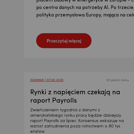
polski PKB urośnie o 4% - a i nie zdziwiłby n
placem budowy w energetyce w Europie - co
Zapraszamy do lektury!
roli, jaką rowery odgrywają w codziennym ży
publikacji jest szczególny, a jej opóźnienie u
polski PKB urośnie o 4% - a i nie zdziwiłby n
placem budowy w energetyce w Europie - co
odniesieniu do Polski spodziewamy się wzro
po centra danych na potrzeby AI. Po trzecie
Iranem wprowadziła olbrzymią niepewność d
odniesieniu do Polski spodziewamy się wzro
po centra danych na potrzeby AI. Po trzecie
nasz raport o sytuacji makroekonomicznej z 
polityka przemysłowa Europy, mająca na ce
skłaniając nas do przedstawienia dodatkowe
nasz raport o sytuacji makroekonomicznej z 
polityka przemysłowa Europy, mająca na ce
Przeczytaj więcej
Przeczytaj więcej
Przeczytaj więcej
Przeczytaj więcej
Przeczytaj więcej
Przeczytaj więcej
Przeczytaj więcej
DZIENNIK | 07.08.2026
20 godzin temu
Rynki z napięciem czekają na
raport Payrolls
Zwieńczeniem tygodnia z danymi z
amerykańskiego rynku pracy będzie dzisiejszy
raport Payrolls za lipiec. Konsensus wskazuje na
wzrost zatrudnienia poza rolnictwem o 80 tys.
etatów.