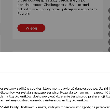
o czerwcowej sprzedaży detalicznej, a po
południu raport Challengera z USA – ostatni
odczyt z rynku pracy przed jutrzejszym raportem
Payrolls.
Więcej
DZIENNIK | 04.08.2026
3 dni temu
Kryzys naftowy nie wyhamował
akcji kredytowej, ale marże
spadły
rzystamy z plików cookies, które mogą zawierać dane osobowe. Dzięki
Dzisiaj jedyne warte uwagi odczyty to czerwcowe
ytkownicy korzystają z naszego Serwisu. Pozwala to nam m.in. zapewnić
dane z USA: przede wszystkim wakaty wg JOLTS
żądania Użytkowników, dostosowywać działanie Serwisu do preferencji U
(konsensus 7,45 mln) i zamówienia w przemyśle
czać reklamy dostosowane do zainteresowań Użytkowników.
(konsensus 0,2% m/m).
ookies
każdy Użytkownik naszej witryny może wyrazić zgodę na przetwa