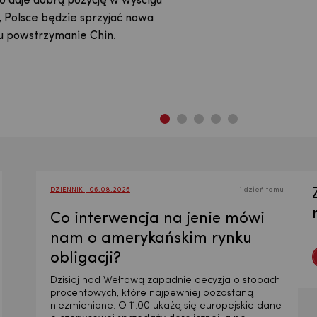
as nawet lepszy wynik. W
 daje dobrą pozycję w wyścigu
ciu. Zapraszamy do lektury!
zasadnione. Wojna USA i Izraela z
as nawet lepszy wynik. W
 daje dobrą pozycję w wyścigu
stu na „czwórkę”. Przedstawiamy
, Polsce będzie sprzyjać nowa
la światowej gospodarki,
stu na „czwórkę”. Przedstawiamy
, Polsce będzie sprzyjać nowa
prognozami na lata 2025 i 2026.
lu powstrzymanie Chin.
go, alternatywnego scenariusza.
prognozami na lata 2025 i 2026.
lu powstrzymanie Chin.
DZIENNIK | 06.08.2026
1 dzień temu
Co interwencja na jenie mówi
nam o amerykańskim rynku
obligacji?
Dzisiaj nad Wełtawą zapadnie decyzja o stopach
procentowych, które najpewniej pozostaną
niezmienione. O 11:00 ukażą się europejskie dane