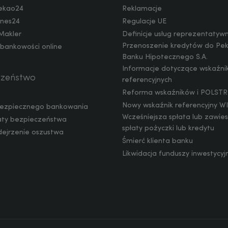
ekao24
Reklamacje
nes24
Regulacje UE
Makler
Definicje usług reprezentatyw
Przenoszenie kredytów do Pe
 bankowości online
Banku Hipotecznego S.A.
Informacje dotyczące wskaźn
czeństwo
referencyjnych
Reforma wskaźników i POLSTR
Nowy wskaźnik referencyjny 
ezpiecznego bankowania
Wcześniejsza spłata lub zawie
ty bezpieczeństwa
spłaty pożyczki lub kredytu
dejrzenie oszustwa
Śmierć klienta banku
Likwidacja funduszy inwestycyj