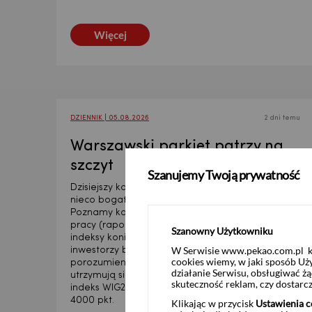
Więcej
DZIENNIK | 05.08.2026
2 dni temu
Warszawski parkiet patrzy na
szczyt
Szanujemy Twoją prywatność
Dzisiejszy kalendarz publikacji makro będzie
nieco bogatszy niż w poprzednich dniach.
Poznamy kolejne dane z amerykańskiego rynku
pracy (raport ADP o zatrudnieniu), a także
Szanowny Użytkowniku
indeksy koniunktury dla sektora usług. Równolegle
W Serwisie www.pekao.com.pl ko
inwestorzy będą śledzić doniesienia o możliwym
cookies wiemy, w jaki sposób Uż
porozumieniu w Zatoce Perskiej. Dobre nastroje
działanie Serwisu, obsługiwać 
utrzymują się na warszawskiej giełdzie, gdzie
skuteczność reklam, czy dostar
indeks WIG20 przekroczył historyczny poziom
4000 pkt.
Klikając w przycisk
Ustawienia c