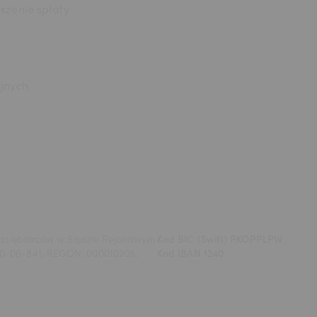
szenie spłaty
yjnych
rzedsiębiorców w Sądzie Rejonowym
Kod BIC (Swift) PKOPPLPW
00-06-841, REGON: 000010205,
Kod IBAN 1240