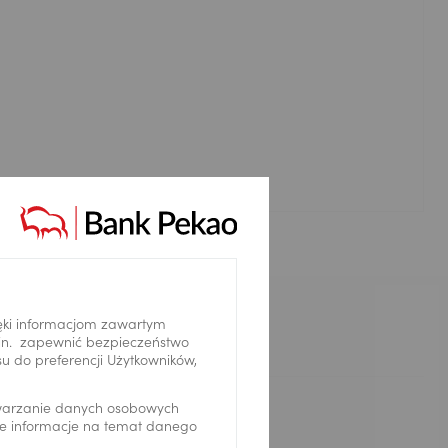
Kontakt
ęki informacjom zawartym
.in. zapewnić bezpieczeństwo
 do preferencji Użytkowników,
twarzanie danych osobowych
Komunikacja
we informacje na temat danego