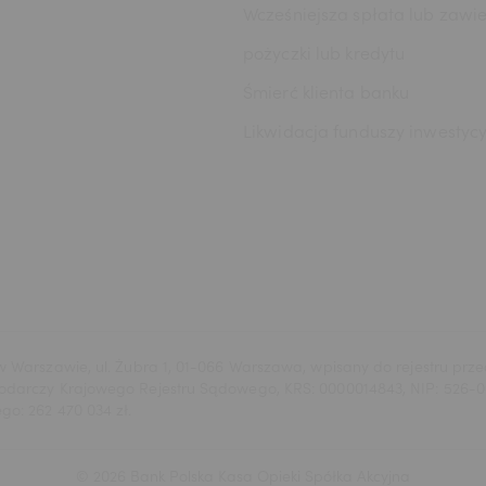
Wcześniejsza spłata lub zawie
pożyczki lub kredytu
Śmierć klienta banku
Likwidacja funduszy inwestyc
 w Warszawie, ul. Żubra 1, 01-066 Warszawa, wpisany do rejestru p
podarczy Krajowego Rejestru Sądowego, KRS: 0000014843, NIP: 526-
o: 262 470 034 zł.
© 2026 Bank Polska Kasa Opieki Spółka Akcyjna