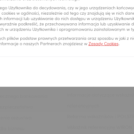
ego Użytkownika do decydowania, czy w jego urządzeniach końcowy
oPay
Cenniki i regulaminy
 cookies w ogólności, niezależnie od tego czy znajdują się w nich da
 informacji lub uzyskiwanie do nich dostępu w urządzeniu Użytkown
24
Polityka prywatności
wyraźnie podkreślić, że przechowywana informacja lub uzyskiwanie do
ch w urządzeniu Użytkownika i oprogramowaniu zainstalowanym w t
oPay KIDS
RODO
ych plików podstaw prawnych przetwarzania oraz sposobu w jaki z n
24
Reklamacje
 informacje o naszych Partnerach znajdziesz w
Zasady Cookies
.
24
Regulacje UE
kowości online
Definicje usług reprezentaty
Przenoszenie kredytów do Pe
eństwo
Hipotecznego S.A.
Informacje dotyczące wskaźn
iecznego bankowania
referencyjnych
bezpieczeństwa
Reforma wskaźników i POLST
zenie oszustwa
Wskaźnik referencyjny WIRON
la biznesu