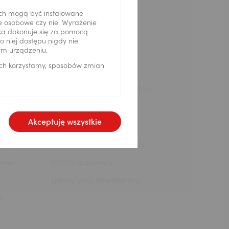
ch mogą być instalowane
Infolinia: 519 222 222
ne osobowe czy nie. Wyrażenie
ika dokonuje się za pomocą
Aktualności
 niej dostępu nigdy nie
ym urządzeniu.
Biuro prasowe
ich korzystamy, sposobów zmian
Kariera
Informacje dla inwestorów
wnych
Analizy ekonomiczne
Akceptuję wszystkie
kao Banku
Serwis ESG
Zostań partnerem Banku
ików
Strefa dostawcy
Ustawienia newslettera
R