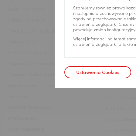
AED
Szanujemy również prawo każd
Sesje przelewów
Aplikacja Pe
i następnie przechowywane pliki
zgody na przechowywanie takich
Pekao bez barier
Serwis Pekao
ustawień przeglądarki. Chcemy 
AUD
powoduje zmian konfiguracyjny
Fundusze UE i wyszukiwarka dotacji
Aplikacja Pe
Więcej informacji na temat sam
Galeria sztuki
Kantor Pekao
ustawień przeglądarki, a także
Badania i raporty
PekaoBiznes
CAD
Program Rodzina 800+
Poradnik ban
Ustawienia Cookies
Program Dobry Start
HUF
Bezpiecz
Świadczenia i zaświadczenia emerytów i
rencistów
Zasady bezp
JPY
Poradnik finansowy
Komunikaty 
Strefa seniora
Zgłoś podejr
Biuro Maklerskie
cyberPEKAO d
CZK