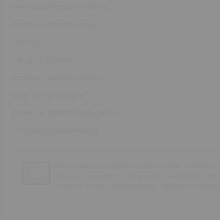
Pekao Investment Banking
Sprzedaż nieruchomości
DKK
Leasing
Okazje z Żubrem
NOK
Przekazy Western Union
Zajęcia egzekucyjne
Pomoc w spłacie zadłużenia
SEK
Upadłość konsumencka
RON
Bank Polska Kasa Opieki Spółka Akcyjna z siedzibą
dla m.st. Warszawy w Warszawie, XIII Wydział Gos
wysokość kapitału zakładowego i kapitału wpłaconeg
TRY