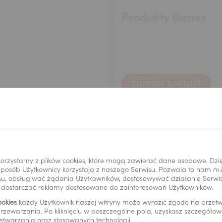
Produkty Biznes
zamów kontakt
astrzeż kartę
Placówki i bankomaty
orzystamy z plików cookies, które mogą zawierać dane osobowe. Dzi
i sposób Użytkownicy korzystają z naszego Serwisu. Pozwala to nam m
u, obsługiwać żądania Użytkowników, dostosowywać działanie Serwisu
y dostarczać reklamy dostosowane do zainteresowań Użytkowników.
ookies
każdy Użytkownik naszej witryny może wyrazić zgodę na prze
ć elektroniczna
Informacje prawne
rzewarzania. Po kliknięciu w poszczególne pola, uzyskasz szczegóło
etwarzania oraz stosowanych technologii.