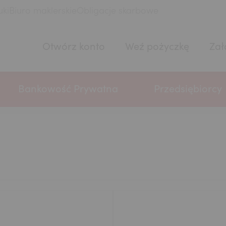
uki
Biuro maklerskie
Obligacje skarbowe
Otwórz konto
Weź pożyczkę
Zał
Bankowość Prywatna
Przedsiębiorcy