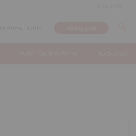
Kontakt
EN
Zaloguj się
óż firmę i konto
Wpisz sz
Małe i Średnie Firmy
Korporacje