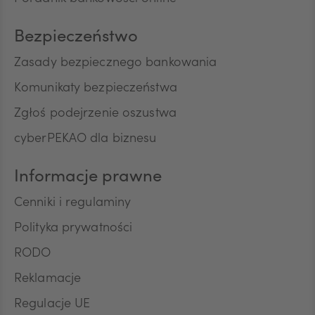
przez Bank automatycznych systemów
wywołujących w celu marketingu bezpośredniego.
Bezpieczeństwo
Na podstawie niniejszej zgody mogą być
przetwarzane przez Bank następujące rodzaje
Zasady bezpiecznego bankowania
Pana/Pani danych osobowych: identyfikacyjne,
teleadresowe, dotyczące sytuacji ekonomicznej,
Komunikaty bezpieczeństwa
poziomu wykształcenia oraz posiadanych
Zgłoś podejrzenie oszustwa
produktów finansowych. Niniejszą zgodę składam
dobrowolnie i oświadczam, że zostałem/am/
cyberPEKAO dla biznesu
poinformowany/a/ o prawie do jej wycofania w
dowolnym momencie. Przyjmuję do wiadomości, że
Informacje prawne
wycofanie zgody nie wpływa na zgodność z
prawem przetwarzania, którego dokonano na
Cenniki i regulaminy
podstawie zgody przed jej wycofaniem.
Polityka prywatności
RODO
Reklamacje
Regulacje UE