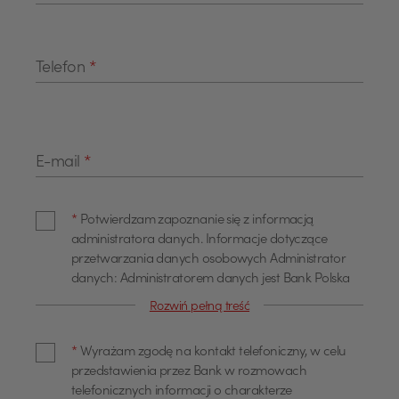
Telefon
*
E-mail
*
*
Potwierdzam zapoznanie się z informacją
administratora danych. Informacje dotyczące
przetwarzania danych osobowych Administrator
danych: Administratorem danych jest Bank Polska
Kasa Opieki Spółka Akcyjna z siedzibą w Warszawie,
Rozwiń pełną treść
przy ul. Żubra 1 (dalej również jako "Bank"). Dane
kontaktowe Z administratorem można się
*
Wyrażam zgodę na kontakt telefoniczny, w celu
skontaktować poprzez adres email
przedstawienia przez Bank w rozmowach
info@pekao.com.pl, telefonicznie pod numerem 519
telefonicznych informacji o charakterze
222 222 lub pisemnie: Bank Pekao SA - Centrala, ul.