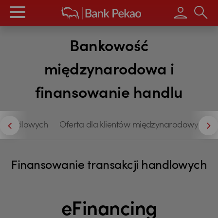
Wpisz s
Bankowość
międzynarodowa i
finansowanie handlu
ji handlowych
Oferta dla klientów międzynarodowych
Finansowanie transakcji handlowych
eFinancing