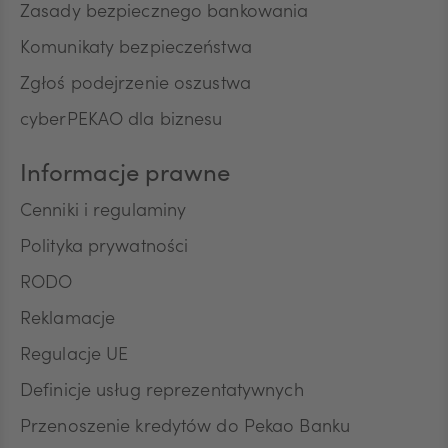
Zasady bezpiecznego bankowania
Pana/Pani danych osobowych: identyfikacyjne,
teleadresowe, dotyczące sytuacji ekonomicznej,
Komunikaty bezpieczeństwa
poziomu wykształcenia oraz posiadanych
Zgłoś podejrzenie oszustwa
produktów finansowych. Niniejszą zgodę składam
dobrowolnie i oświadczam, że zostałem/am/
cyberPEKAO dla biznesu
poinformowany/a/ o prawie do jej wycofania w
dowolnym momencie. Przyjmuję do wiadomości, że
Informacje prawne
wycofanie zgody nie wpływa na zgodność z
prawem przetwarzania, którego dokonano na
Cenniki i regulaminy
podstawie zgody przed jej wycofaniem.
Polityka prywatności
RODO
Reklamacje
Regulacje UE
Definicje usług reprezentatywnych
Przenoszenie kredytów do Pekao Banku