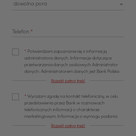
Telefon
*
*
Potwierdzam zapoznanie się z informacją
administratora danych. Informacje dotyczące
przetwarzania danych osobowych Administrator
danych: Administratorem danych jest Bank Polska
Kasa Opieki Spółka Akcyjna z siedzibą w Warszawie,
Rozwiń pełną treść
przy ul. Żubra 1 (dalej również jako "Bank"). Dane
kontaktowe Z administratorem można się
*
Wyrażam zgodę na kontakt telefoniczny, w celu
skontaktować poprzez adres email
przedstawienia przez Bank w rozmowach
info@pekao.com.pl, telefonicznie pod numerem 519
telefonicznych informacji o charakterze
222 222 lub pisemnie: Bank Pekao SA - Centrala, ul.
marketingowym. Informacja o wymogu podania
Żubra 1, 01-066 Warszawa. U administratora
danych Podanie danych osobowych dla celów
danych osobowych wyznaczony jest Inspektor
Rozwiń pełną treść
marketingowych jest dobrowolne. Wyrażam zgodę
Ochrony Danych, z którym można się skontaktować