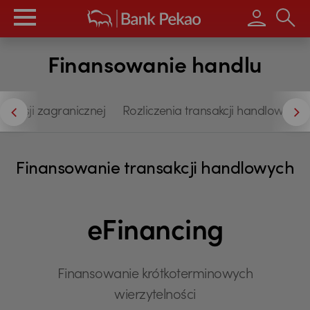
Wpisz s
Finansowanie handlu
spansji zagranicznej
Rozliczenia transakcji handlowych
Finansowanie transakcji handlowych
eFinancing
Finansowanie krótkoterminowych
wierzytelności