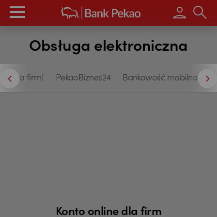
Wpisz s
Obsługa elektroniczna
nk dla firm!
PekaoBiznes24
Bankowość mobilna
P
Konto online dla firm