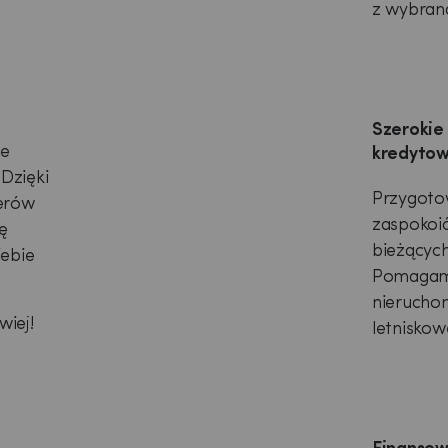
z wybraną
Szerokie
ie
kredytow
 Dzięki
Przygoto
ierów
zaspokoić
ę
bieżących
iebie
Pomagamy
nieruchom
wiej!
letniskow