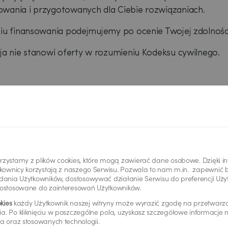
wania i przygotowanych dla Ciebie rozwiązaniach.
niu finansowania podejmujemy po ocenie Twojej zdolnośc
cja nie stanowi oferty w rozumieniu Kodeksu cywilnego.
zystamy z plików cookies, które mogą zawierać dane osobowe. Dzięki 
ytkownicy korzystają z naszego Serwisu. Pozwala to nam m.in. zapewni
dania Użytkowników, dostosowywać działanie Serwisu do preferencji Uży
dostosowane do zainteresowań Użytkowników.
kies
każdy Użytkownik naszej witryny może wyrazić zgodę na przetwar
a. Po kliknięciu w poszczególne pola, uzyskasz szczegółowe informacje
a oraz stosowanych technologii.