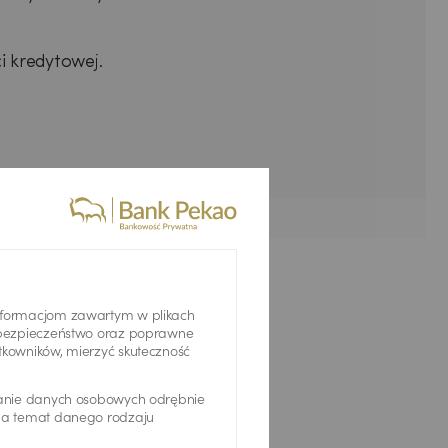
i kredytowej.
informacjom zawartym w plikach
ć bezpieczeństwo oraz poprawne
tkowników, mierzyć skuteczność
zanie danych osobowych odrębnie
 na temat danego rodzaju