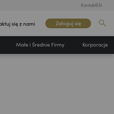
Kontakt
EN
Zaloguj się
aktuj się z nami
Wpisz sz
Małe i Średnie Firmy
Korporacje