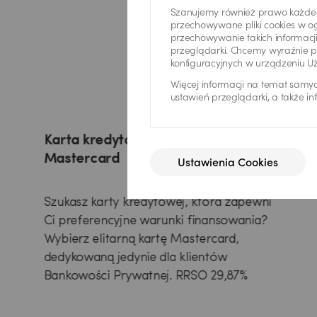
Szanujemy również prawo każdeg
przechowywane pliki cookies w og
przechowywanie takich informacj
przeglądarki. Chcemy wyraźnie p
konfiguracyjnych w urządzeniu 
Więcej informacji na temat samy
ustawień przeglądarki, a także i
Karta kredytowa Pekao World Elite
Mastercard
Ustawienia Cookies
Szukasz karty kredytowej, która zapewni
Ci preferencyjne warunki finansowania?
Wybierz elitarną kartę Mastercard,
dedykowaną jedynie dla klientów
Bankowości Prywatnej. RRSO 29,87%