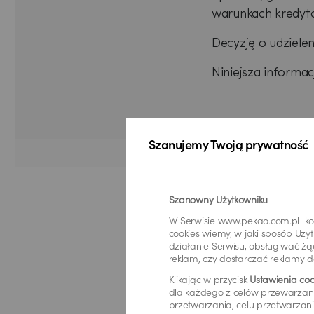
warunkach kredyto
Decyzję o udziele
Niniejsza informa
Szanujemy Twoją prywatność
Szanowny Użytkowniku
W Serwisie www.pekao.com.pl kor
cookies wiemy, w jaki sposób Uż
działanie Serwisu, obsługiwać żą
reklam, czy dostarczać reklamy 
Klikając w przycisk
Ustawienia coo
dla każdego z celów przewarzani
przetwarzania, celu przetwarzani