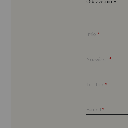
Oddzwonimy
Imię
*
Nazwisko
*
Telefon
*
E-mail
*