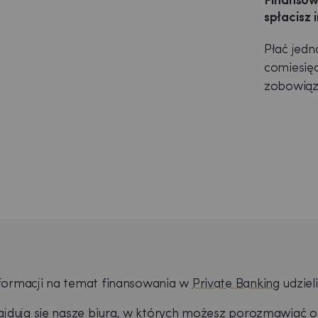
Finansow
spłacisz 
Płać jedn
comiesięc
zobowiąz
formacji na temat finansowania w
Private Banking
udzieli
ajdują się nasze biura, w których możesz porozmawiać o