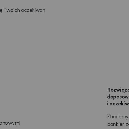
rę Twoich oczekiwań
Rozwiąza
dopasowa
i oczeki
Zbadamy 
blonowymi
bankier 