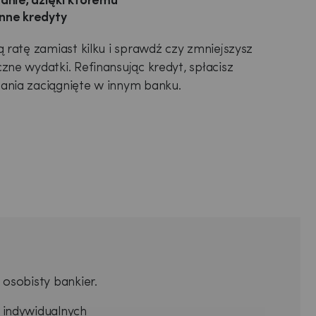
anie, dzięki któremu
inne kredyty
ą ratę zamiast kilku i sprawdź czy zmniejszysz
zne wydatki. Refinansując kredyt, spłacisz
ania zaciągnięte w innym banku.
 osobisty bankier.
 indywidualnych