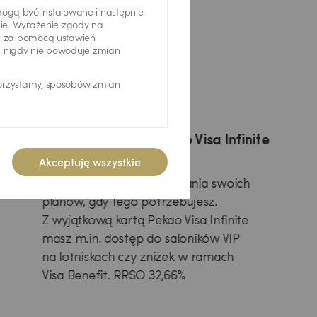
gą być instalowane i następnie
nie. Wyrażenie zgody na
ię za pomocą ustawień
u nigdy nie powoduje zmian
korzystamy, sposobów zmian
Karta kredytowa Pekao Visa Infinite
Akceptuję wszystkie
Zyskaj swobodę finansowania swoich
planów, gdy tego potrzebujesz.
Z wyjątkową kartą Pekao Visa Infinite
masz m.in. dostęp do saloników VIP
na lotniskach czy zniżek w ramach
Visa Benefit. RRSO 32,66%