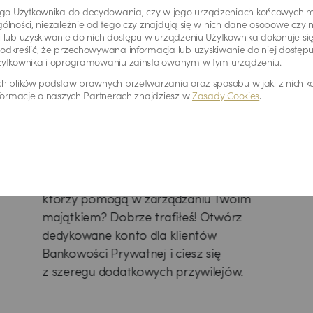
o Użytkownika do decydowania, czy w jego urządzeniach końcowych mo
ólności, niezależnie od tego czy znajdują się w nich dane osobowe czy 
i lub uzyskiwanie do nich dostępu w urządzeniu Użytkownika dokonuje s
odkreślić, że przechowywana informacja lub uzyskiwanie do niej dostęp
Użytkownika i oprogramowaniu zainstalowanym w tym urządzeniu.
ch plików podstaw prawnych przetwarzania oraz sposobu w jaki z nich 
nformacje o naszych Partnerach znajdziesz w
Zasady Cookies
.
Konto Private Banking
Szukasz doświadczonych ekspertów,
którzy pomogą w zarządzaniu Twoim
majątkiem? Dobrze trafiłeś! Otwórz
dedykowane konto dla klientów
Bankowości Prywatnej i ciesz się
z szeregu dodatkowych przywilejów.