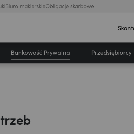
uki
Biuro maklerskie
Obligacje skarbowe
Skont
Bankowość Prywatna
Przedsiębiorcy
trzeb