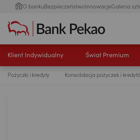
O banku
Bezpieczeństwo
Innowacje
Galeria szt
Klient Indywidualny
Świat Premium
Pożyczki i kredyty
Konsolidacja pożyczek i kredyt