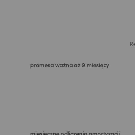
R
promesa ważna aż 9 miesięcy
miesięczne odliczenia amortyzacji