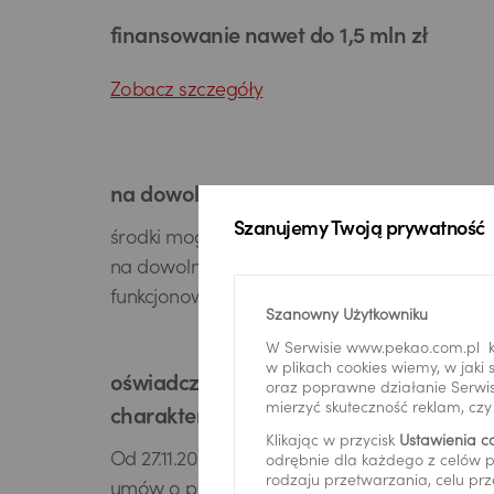
finansowanie nawet do 1,5 mln zł
Zobacz szczegóły
na dowolny cel
Szanujemy Twoją prywatność
środki mogą być przeznaczone
na dowolny cel związany z codziennym
funkcjonowaniem firmy
Szanowny Użytkowniku
W Serwisie www.pekao.com.pl k
w plikach cookies wiemy, w jak
oświadczenie o zawodowym
oraz poprawne działanie Serwis
mierzyć skuteczność reklam, cz
charakterze umowy
Klikając w przycisk
Ustawienia c
Od 27.11.2025 r. przy zawieraniu nowych
odrębnie dla każdego z celów p
rodzaju przetwarzania, celu prz
umów o produkty lub usługi bankowe