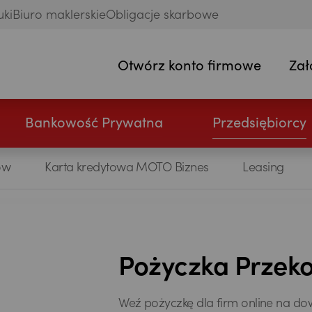
uki
Biuro maklerskie
Obligacje skarbowe
Otwórz konto firmowe
Zał
Bankowość Prywatna
Przedsiębiorcy
ów
Karta kredytowa MOTO Biznes
Leasing
Pożyczka Przeko
Weź pożyczkę dla firm online na dow