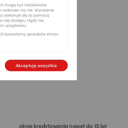
ch mogą być instalowane
ne osobowe czy nie. Wyrażenie
ika dokonuje się za pomocą
 niej dostępu nigdy nie
ym urządzeniu.
ich korzystamy, sposobów zmian
Akceptuję wszystkie
okres kredytowania nawet do 15 lat