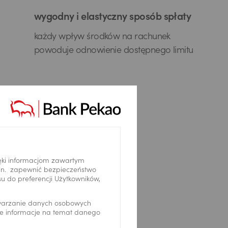
wygodny i elastyczny sposób spłaty
każdy wpływ środków na rachunek
powoduje odnowienie dostępnego limitu
Zaświadczenia online
Zobacz szczegóły
ęki informacjom zawartym
.in. zapewnić bezpieczeństwo
 do preferencji Użytkowników,
twarzanie danych osobowych
we informacje na temat danego