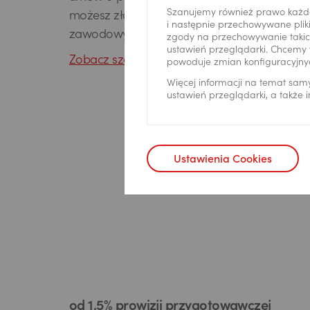
Szanujemy również prawo każd
możesz złożyć oświadczenie o
i następnie przechowywane pliki
zawodowym charakterze umowy.
zgody na przechowywanie takich
ustawień przeglądarki. Chcemy 
Zobacz szczegóły
powoduje zmian konfiguracyjny
Więcej informacji na temat sam
ustawień przeglądarki, a także
Ustawienia Cookies
od 1,5% prowizji przygotowawczej