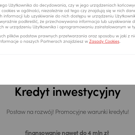
ego Użytkownika do decydowania, czy w jego urządzeniach końcowy
 cookies w ogólności, niezależnie od tego czy znajdują się w nich da
 informacji lub uzyskiwanie do nich dostępu w urządzeniu Użytkown
wyraźnie podkreślić, że przechowywana informacja lub uzyskiwanie do
ch w urządzeniu Użytkownika i oprogramowaniu zainstalowanym w t
ych plików podstaw prawnych przetwarzania oraz sposobu w jaki z n
 informacje o naszych Partnerach znajdziesz w
Zasady Cookies
.
Sprawdź szczegóły
Zamów kontakt
Kredyt inwestycyjny
Postaw na rozwój! Promocyjne warunki kredytu!
finansowanie nawet do 4 mln zł