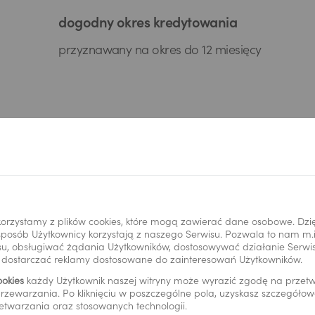
dogodny okres kredytowania
przyznawany na okres do 12 miesięcy
zabezpiecz spłatę kredytu
gwarancją de minimis
Zobacz szczegóły
orzystamy z plików cookies, które mogą zawierać dane osobowe. Dzi
i sposób Użytkownicy korzystają z naszego Serwisu. Pozwala to nam m
u, obsługiwać żądania Użytkowników, dostosowywać działanie Serwisu
y dostarczać reklamy dostosowane do zainteresowań Użytkowników.
ookies
każdy Użytkownik naszej witryny może wyrazić zgodę na prze
rzewarzania. Po kliknięciu w poszczególne pola, uzyskasz szczegóło
etwarzania oraz stosowanych technologii.