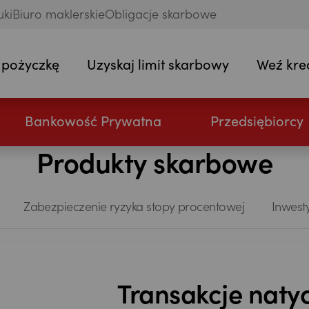
uki
Biuro maklerskie
Obligacje skarbowe
 pożyczkę
Uzyskaj limit skarbowy
Weź kre
Bankowość Prywatna
Przedsiębiorcy
Produkty skarbowe
Zabezpieczenie ryzyka stopy procentowej
Inwest
Transakcje nat