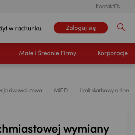
Kontakt
EN
Zaloguj się
dyt w rachunku
Wpisz szu
Otwórz konto
Małe i Średnie Firmy
Korporacje
ycja dwuwalutowa
MiFID
Limit skarbowy online
ychmiastowej wymiany