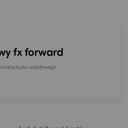
wy fx forward
 zmianą kursu walutowego