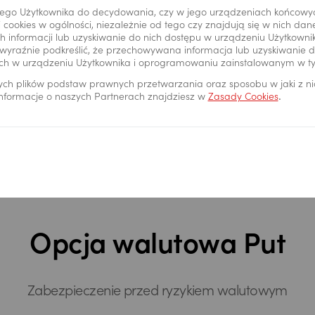
jest realizowana
ego Użytkownika do decydowania, czy w jego urządzeniach końcowy
 cookies w ogólności, niezależnie od tego czy znajdują się w nich da
 informacji lub uzyskiwanie do nich dostępu w urządzeniu Użytkown
wyraźnie podkreślić, że przechowywana informacja lub uzyskiwanie do
ch w urządzeniu Użytkownika i oprogramowaniu zainstalowanym w t
ych plików podstaw prawnych przetwarzania oraz sposobu w jaki z n
 informacje o naszych Partnerach znajdziesz w
Zasady Cookies
.
Sprawdź szczegóły
Zamów kontakt
Opcja walutowa Put
Zabezpieczenie przed ryzykiem walutowym