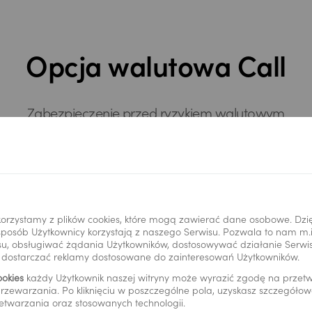
Opcja walutowa Call
Zabezpieczenie przed ryzykiem walutowym
możliwość przedterminowej
odsprzedaży opcji bankowi
orzystamy z plików cookies, które mogą zawierać dane osobowe. Dzi
i sposób Użytkownicy korzystają z naszego Serwisu. Pozwala to nam m
u, obsługiwać żądania Użytkowników, dostosowywać działanie Serwisu
możliwość zakupu waluty
y dostarczać reklamy dostosowane do zainteresowań Użytkowników.
po rynkowym lepszym kursie
ookies
każdy Użytkownik naszej witryny może wyrazić zgodę na prze
rzewarzania. Po kliknięciu w poszczególne pola, uzyskasz szczegóło
w przypadku gdy opcja nie
etwarzania oraz stosowanych technologii.