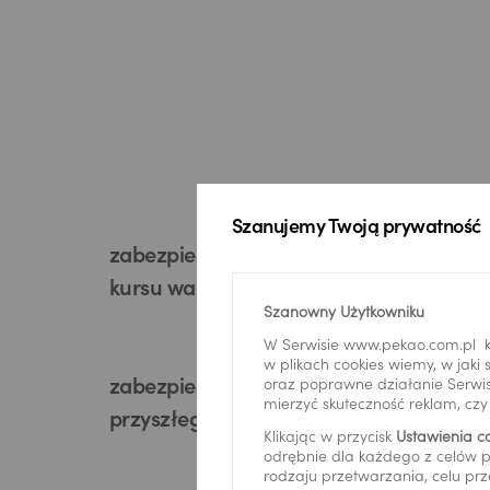
Szanujemy Twoją prywatność
zabezpieczenie przed wzrostem
kursu walutowego
Szanowny Użytkowniku
W Serwisie www.pekao.com.pl k
w plikach cookies wiemy, w jak
oraz poprawne działanie Serwis
zabezpieczenie wybranego
mierzyć skuteczność reklam, cz
przyszłego kursu walutowego
Klikając w przycisk
Ustawienia c
odrębnie dla każdego z celów p
rodzaju przetwarzania, celu prz