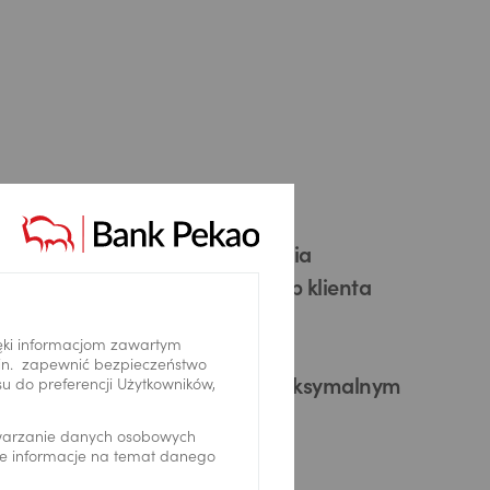
możliwość dostosowania
parametrów do potrzeb klienta
ęki informacjom zawartym
.in. zapewnić bezpieczeństwo
 do preferencji Użytkowników,
pełna informacja o maksymalnym
koszcie zakupu waluty
twarzanie danych osobowych
we informacje na temat danego