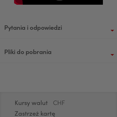
Pytania i odpowiedzi
USD
Pliki do pobrania
EUR
GBP
Stopka
CHF
Kursy walut
Zastrzeż kartę