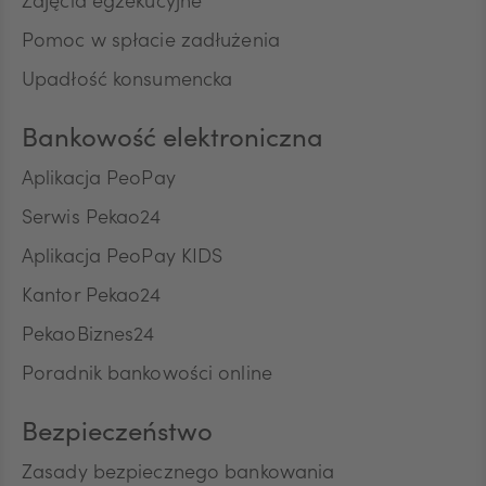
Zajęcia egzekucyjne
Pomoc w spłacie zadłużenia
ILS
Upadłość konsumencka
Bankowość elektroniczna
MXN
Aplikacja PeoPay
Serwis Pekao24
ZAR
Aplikacja PeoPay KIDS
Kantor Pekao24
CNY
PekaoBiznes24
Poradnik bankowości online
Bezpieczeństwo
Zasady bezpiecznego bankowania