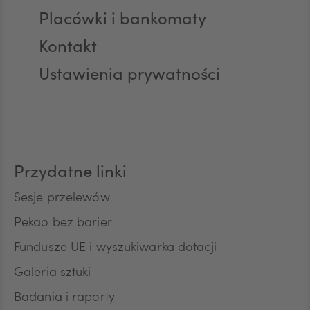
AED
Placówki i bankomaty
Kontakt
Ustawienia prywatności
AUD
CAD
Przydatne linki
HUF
Sesje przelewów
Pekao bez barier
Fundusze UE i wyszukiwarka dotacji
JPY
Galeria sztuki
Badania i raporty