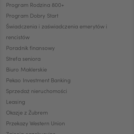
CZK
Program Rodzina 800+
Program Dobry Start
DKK
Świadczenia i zaświadczenia emerytów i
rencistów
Poradnik finansowy
NOK
Strefa seniora
Biuro Maklerskie
SEK
Pekao Investment Banking
Sprzedaż nieruchomości
RON
Leasing
Okazje z Żubrem
Przekazy Western Union
TRY