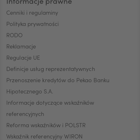
Informacje prawne
wycofanie zgody nie wpływa na zgodność z
prawem przetwarzania, którego dokonano na
Cenniki i regulaminy
podstawie zgody przed jej wycofaniem.
Polityka prywatności
RODO
Reklamacje
Regulacje UE
Definicje usług reprezentatywnych
Przenoszenie kredytów do Pekao Banku
Hipotecznego S.A.
Informacje dotyczące wskaźników
referencyjnych
Reforma wskaźników i POLSTR
Wskaźnik referencyjny WIRON