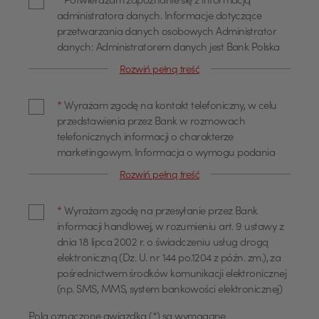
*
Potwierdzam zapoznanie się z informacją
administratora danych. Informacje dotyczące
przetwarzania danych osobowych Administrator
danych: Administratorem danych jest Bank Polska
Kasa Opieki Spółka Akcyjna z siedzibą w Warszawie,
Rozwiń pełną treść
przy ul. Żubra 1 (dalej również jako "Bank"). Dane
kontaktowe Z administratorem można się
*
Wyrażam zgodę na kontakt telefoniczny, w celu
skontaktować poprzez adres email
przedstawienia przez Bank w rozmowach
info@pekao.com.pl, telefonicznie pod numerem 519
telefonicznych informacji o charakterze
222 222 lub pisemnie: Bank Pekao SA - Centrala, ul.
marketingowym. Informacja o wymogu podania
Żubra 1, 01-066 Warszawa. U administratora
danych Podanie danych osobowych dla celów
danych osobowych wyznaczony jest Inspektor
Rozwiń pełną treść
marketingowych jest dobrowolne. Wyrażam zgodę
Ochrony Danych, z którym można się skontaktować
na przetwarzanie moich danych osobowych, w tym
poprzez adres email: IOD@pekao.com.pl lub
*
Wyrażam zgodę na przesyłanie przez Bank
profilowanie dla określania preferencji lub potrzeb
pisemnie: Bank Pekao SA - Centrala, ul. Żubra 1, 01-
informacji handlowej, w rozumieniu art. 9 ustawy z
w zakresie produktów lub usług oraz
066 Warszawa. Z Inspektorem Ochrony Danych
dnia 18 lipca 2002 r. o świadczeniu usług drogą
przedstawienia odpowiedniej oferty, przez Bank
można się kontaktować we wszystkich sprawach
elektroniczną (Dz. U. nr 144 po.1204 z późn. zm.), za
Polska Kasa Opieki Spółka Akcyjna z siedzibą w
dotyczących przetwarzania danych osobowych.
pośrednictwem środków komunikacji elektronicznej
Warszawie, ul. Żubra 1 ("Bank"), jako administratora,
Cele przetwarzania oraz podstawa prawna
(np. SMS, MMS, system bankowości elektronicznej)
w celu marketingu bezpośredniego produktów lub
przetwarzania Pani/Pana dane będą
usług Banku oraz na kontakt telefoniczny, w celu
przetwarzane w celu: marketingu produktów i
Pola oznaczone gwiazdką (*) są wymagane.