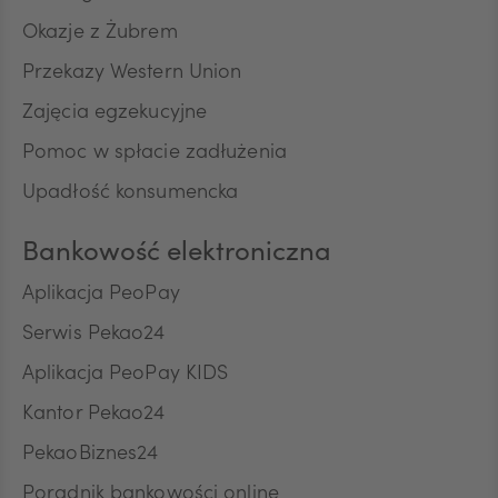
Okazje z Żubrem
Przekazy Western Union
TRY
Zajęcia egzekucyjne
Pomoc w spłacie zadłużenia
ILS
Upadłość konsumencka
Bankowość elektroniczna
MXN
Aplikacja PeoPay
Serwis Pekao24
ZAR
Aplikacja PeoPay KIDS
Kantor Pekao24
PekaoBiznes24
CNY
Poradnik bankowości online