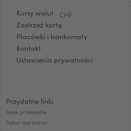
Stopka
Kursy walut
CHF
Zastrzeż kartę
Placówki i bankomaty
AED
Kontakt
Ustawienia prywatności
AUD
CAD
Przydatne linki
HUF
Sesje przelewów
Pekao bez barier