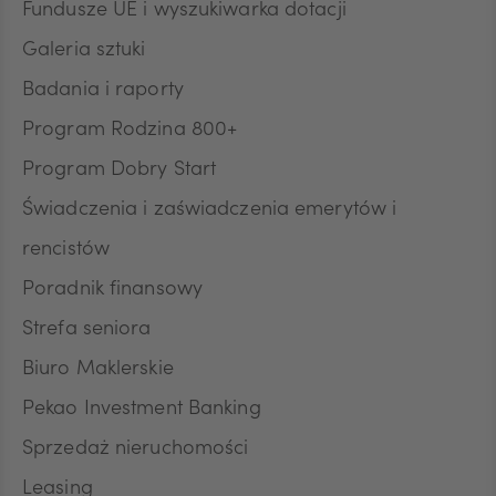
Fundusze UE i wyszukiwarka dotacji
JPY
Galeria sztuki
Badania i raporty
CZK
Program Rodzina 800+
Program Dobry Start
DKK
Świadczenia i zaświadczenia emerytów i
rencistów
Poradnik finansowy
NOK
Strefa seniora
Biuro Maklerskie
SEK
Pekao Investment Banking
Sprzedaż nieruchomości
RON
Leasing