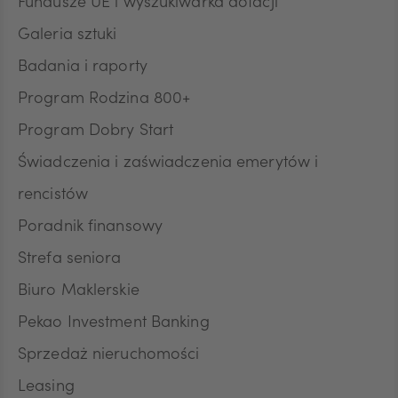
Fundusze UE i wyszukiwarka dotacji
JPY
Galeria sztuki
Badania i raporty
CZK
Program Rodzina 800+
Program Dobry Start
DKK
Świadczenia i zaświadczenia emerytów i
rencistów
Poradnik finansowy
NOK
Strefa seniora
Biuro Maklerskie
SEK
Pekao Investment Banking
Sprzedaż nieruchomości
RON
Leasing