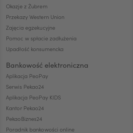
Okazje z Żubrem
Przekazy Western Union
TRY
Zajęcia egzekucyjne
Pomoc w spłacie zadłużenia
ILS
Upadłość konsumencka
Bankowość elektroniczna
MXN
Aplikacja PeoPay
Serwis Pekao24
ZAR
Aplikacja PeoPay KIDS
Kantor Pekao24
PekaoBiznes24
CNY
Poradnik bankowości online