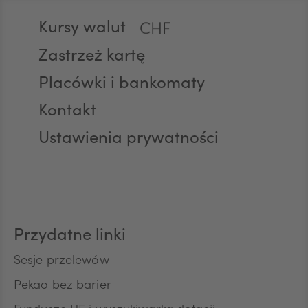
Stopka
Kursy walut
CHF
Zastrzeż kartę
Placówki i bankomaty
AED
Kontakt
Ustawienia prywatności
AUD
CAD
Przydatne linki
HUF
Sesje przelewów
Pekao bez barier