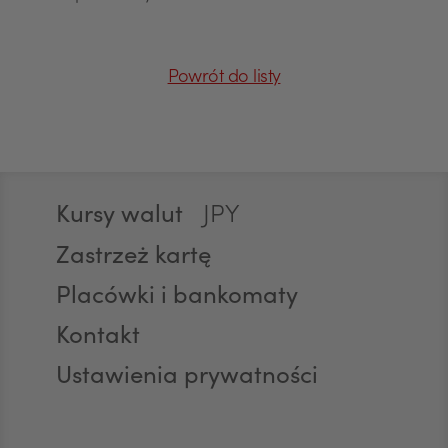
CAD
Powrót do listy
HUF
Stopka
Kursy walut
JPY
Zastrzeż kartę
Placówki i bankomaty
CZK
Kontakt
Ustawienia prywatności
DKK