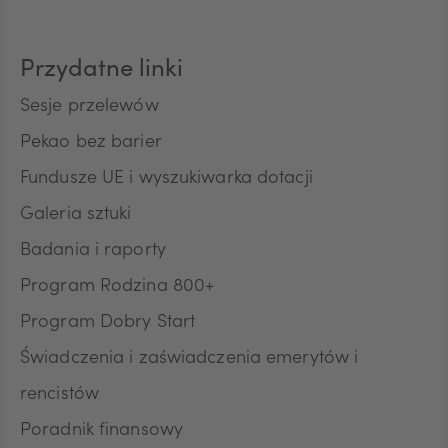
NOK
Przydatne linki
SEK
Sesje przelewów
Pekao bez barier
Fundusze UE i wyszukiwarka dotacji
RON
Galeria sztuki
Badania i raporty
TRY
Program Rodzina 800+
Program Dobry Start
ILS
Świadczenia i zaświadczenia emerytów i
rencistów
Poradnik finansowy
MXN