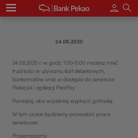
Wpisz s
EUR
24.08.2020
GBP
24.08.2020 r. w godz. 1:00-5:00 możesz mieć
trudności w używaniu kart debetowych,
CHF
bankomatów oraz w dostępie do serwisów
Pekao24 i aplikacji PeoPay.
AED
Pamiętaj, aby wcześniej wypłacić gotówkę.
W tym czasie będziemy prowadzić prace
serwisowe.
AUD
Przepraszamy.