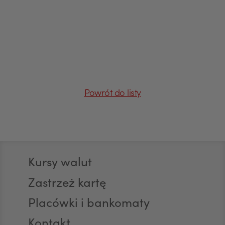
USD
EUR
Powrót do listy
GBP
Stopka
Kursy walut
CHF
Zastrzeż kartę
Placówki i bankomaty
AED
Kontakt