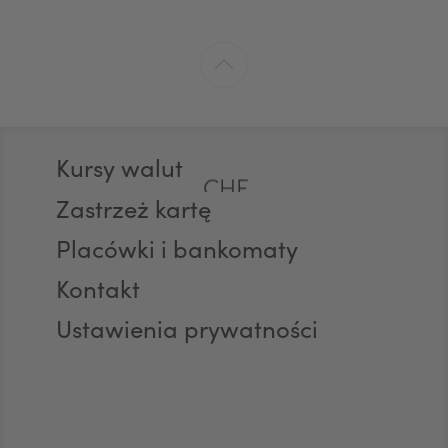
EUR
GBP
Stopka
Kursy walut
CHF
Zastrzeż kartę
Placówki i bankomaty
AED
Kontakt
Ustawienia prywatności
AUD
CAD