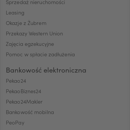
Sprzedaż nieruchomości
SEK
Leasing
Okazje z Żubrem
RON
Przekazy Western Union
Zajęcia egzekucyjne
Pomoc w spłacie zadłużenia
TRY
Bankowość elektroniczna
Pekao24
ILS
PekaoBiznes24
Pekao24Makler
MXN
Bankowość mobilna
PeoPay