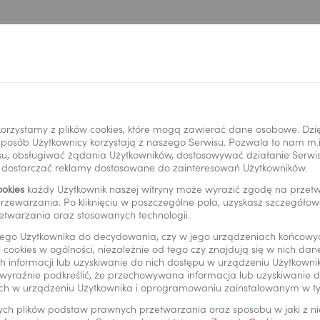
Wypełnij formularz
orzystamy z plików cookies, które mogą zawierać dane osobowe. Dzi
i sposób Użytkownicy korzystają z naszego Serwisu. Pozwala to nam m
u, obsługiwać żądania Użytkowników, dostosowywać działanie Serwisu
y dostarczać reklamy dostosowane do zainteresowań Użytkowników.
ookies
każdy Użytkownik naszej witryny może wyrazić zgodę na prze
rzewarzania. Po kliknięciu w poszczególne pola, uzyskasz szczegóło
etwarzania oraz stosowanych technologii.
ego Użytkownika do decydowania, czy w jego urządzeniach końcowy
rmy
 cookies w ogólności, niezależnie od tego czy znajdują się w nich da
 informacji lub uzyskiwanie do nich dostępu w urządzeniu Użytkown
wyraźnie podkreślić, że przechowywana informacja lub uzyskiwanie do
ch w urządzeniu Użytkownika i oprogramowaniu zainstalowanym w t
ych plików podstaw prawnych przetwarzania oraz sposobu w jaki z n