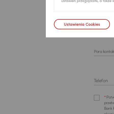
Imię
*
ustawień przeglądarki, a także
Ustawienia Cookies
Nazwisko
Pora kontak
Telefon
*
Potw
przet
Bank P