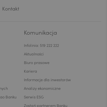
oza
Kontakt
ych
wycofania
i/Panu prawo
ia lub
Komunikacja
zy kopię
fania zgody.
rego
Infolinia: 519 222 222
ni/Pana dane
Aktualności
ia umowy lub
przenoszenia
Biuro prasowe
osobowych,
Kariera
dczytu
anych W celu
Informacje dla inwestorów
anych lub z
ia skargi
wnych
Analizy ekonomiczne
zesa Urzędu
kao Banku
Serwis ESG
ja o
ych jest
Zostań partnerem Banku