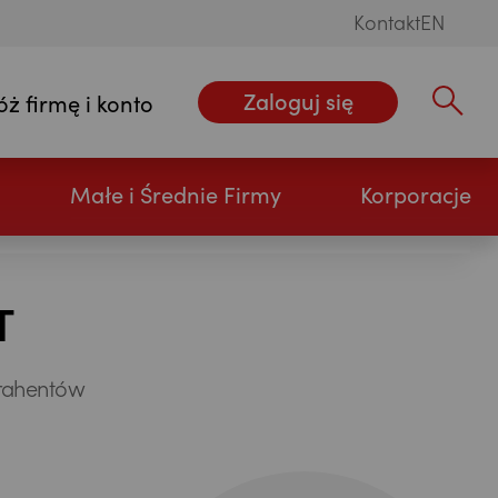
Kontakt
EN
Zaloguj się
óż firmę i konto
Wpisz szu
Małe i Średnie Firmy
Korporacje
T
trahentów