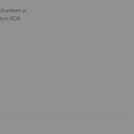
achunkiem w
stym ROR