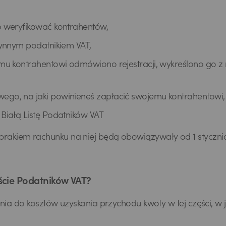
o weryfikować kontrahentów,
zynnym podatnikiem VAT,
u kontrahentowi odmówiono rejestracji, wykreślono go z r
go, na jaki powinieneś zapłacić swojemu kontrahentowi,
Białą Listę Podatników VAT
 z brakiem rachunku na niej będą obowiązywały od 1 stycznia
iście Podatników VAT?
nia do kosztów uzyskania przychodu kwoty w tej części, w j