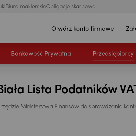
uki
Biuro maklerskie
Obligacje skarbowe
Otwórz konto firmowe
Zał
Bankowość Prywatna
Przedsiębiorcy
Biała Lista Podatników VA
zędzie Ministerstwa Finansów do sprawdzania kon