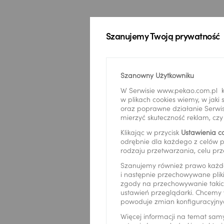
Szanujemy Twoją prywatność
Szanowny Użytkowniku
W Serwisie www.pekao.com.pl k
w plikach cookies wiemy, w jak
oraz poprawne działanie Serwis
mierzyć skuteczność reklam, cz
Klikając w przycisk
Ustawienia c
odrębnie dla każdego z celów p
rodzaju przetwarzania, celu prz
Szanujemy również prawo każd
Nazwa fi
i następnie przechowywane pliki
zgody na przechowywanie takich
ustawień przeglądarki. Chcemy 
powoduje zmian konfiguracyjny
Więcej informacji na temat sam