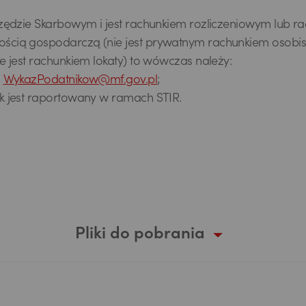
rzędzie Skarbowym i jest rachunkiem rozliczeniowym lub r
ością gospodarczą (nie jest prywatnym rachunkiem osobi
 jest rachunkiem lokaty) to wówczas należy:
s
WykazPodatnikow@mf.gov.pl
;
k jest raportowany w ramach STIR.
Pliki do pobrania