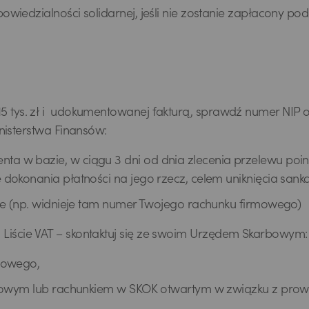
wiedzialności solidarnej, jeśli nie zostanie zapłacony pod
j 15 tys. zł i udokumentowanej fakturą, sprawdź numer NIP
isterstwa Finansów:
a w bazie, w ciągu 3 dni od dnia zlecenia przelewu poi
dokonania płatności na jego rzecz, celem uniknięcia sankcj
lne (np. widnieje tam numer Twojego rachunku firmowego)
ej Liście VAT – skontaktuj się ze swoim Urzędem Skarbowym:
rbowego,
zeniowym lub rachunkiem w SKOK otwartym w związku z pr