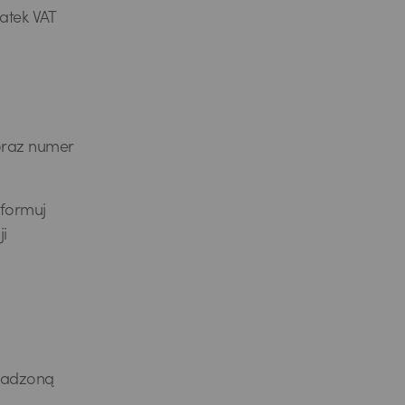
atek VAT
 oraz numer
nformuj
i
owadzoną