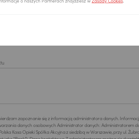
 informacje o naszych Partnerach znajdziesz w
Zasady Cookies
.
*
tu
ierdzam zapoznanie się z informacją administratora danych. Informac
warzania danych osobowych Administrator danych: Administratorem da
olska Kasa Opieki Spółka Akcyjna z siedzibą w Warszawie, przy ul. Żubra 