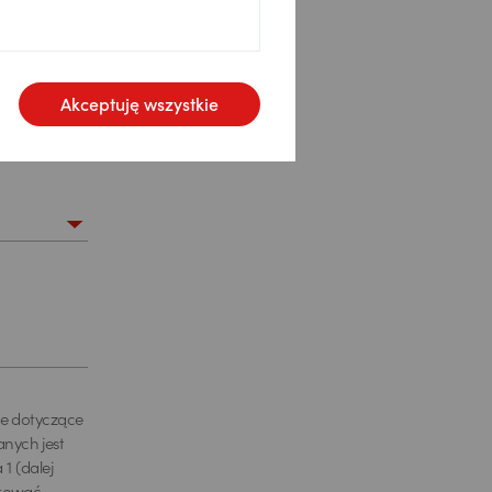
Akceptuję wszystkie
je dotyczące
nych jest
1 (dalej