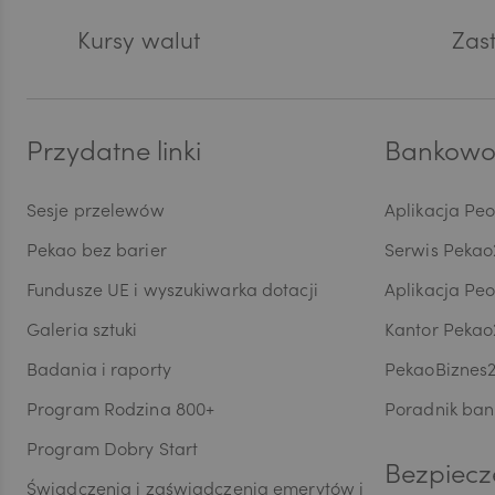
stand
Kursy walut
CHF
Zast
Europ
zabez
Pani/
przez
AED
dostę
Przydatne linki
Bankowoś
ograni
danyc
Sesje przelewów
Aplikacja Pe
Wycof
AUD
dokon
Pekao bez barier
Serwis Pekao
są pr
przet
Fundusze UE i wyszukiwarka dotacji
Aplikacja Pe
danyc
CAD
Galeria sztuki
Kantor Pekao
w ust
maszy
Badania i raporty
PekaoBiznes
skorzy
Inspe
Program Rodzina 800+
Poradnik ban
HUF
do or
Program Dobry Start
Ochro
Bezpiecz
wymog
Świadczenia i zaświadczenia emerytów i