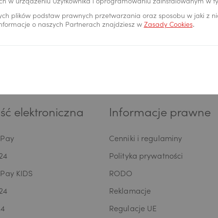
ch w urządzeniu Użytkownika i oprogramowaniu zainstalowanym w t
ych plików podstaw prawnych przetwarzania oraz sposobu w jaki z n
 informacje o naszych Partnerach znajdziesz w
Zasady Cookies
.
rzeż kartę
Placówki i bankomaty
ć elektroniczna
Informacje prawne
oPay
Cenniki i regulaminy
24
Polityka prywatności
oPay KIDS
RODO
24
Reklamacje
24
Regulacje UE