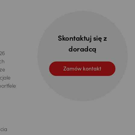
Skontaktuj się z
doradcą
26
ch
Zamów kontakt
ze
cjale
ortfele
cia