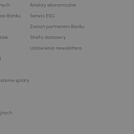
wnych
Analizy ekonomiczne
kao Banku
Serwis ESG
Zostań partnerem Banku
ików
Strefa dostawcy
Ustawienia newslettera
R
szenie spłaty
yjnych