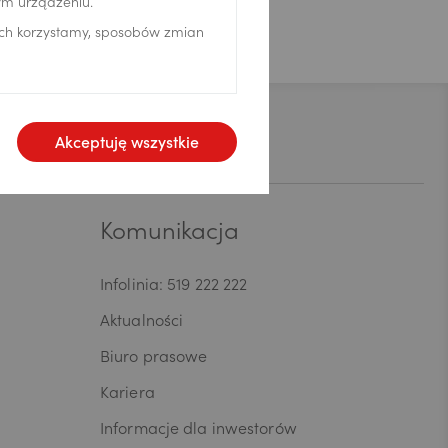
ym urządzeniu.
ich korzystamy, sposobów zmian
Kontakt
Akceptuję wszystkie
Komunikacja
Infolinia: 519 222 222
Aktualności
Biuro prasowe
Kariera
Informacje dla inwestorów