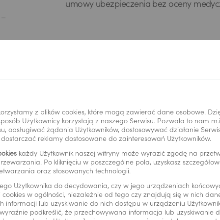
umowy ubezpieczenia bez oceny medyc
 –
zabezpieczenie bliskich
Strefa Inwestycji Premium jest oferowan
mi
formie indywidualnej umowy ubezpiecze
orzystamy z plików cookies, które mogą zawierać dane osobowe. Dzi
życie z ubezpieczeniowym funduszem
i sposób Użytkownicy korzystają z naszego Serwisu. Pozwala to nam m
kapitałowym
u, obsługiwać żądania Użytkowników, dostosowywać działanie Serwisu
y dostarczać reklamy dostosowane do zainteresowań Użytkowników.
ookies
każdy Użytkownik naszej witryny może wyrazić zgodę na prze
rzewarzania. Po kliknięciu w poszczególne pola, uzyskasz szczegóło
etwarzania oraz stosowanych technologii.
ego Użytkownika do decydowania, czy w jego urządzeniach końcowy
Pliki do pobrania
 cookies w ogólności, niezależnie od tego czy znajdują się w nich da
 informacji lub uzyskiwanie do nich dostępu w urządzeniu Użytkown
wyraźnie podkreślić, że przechowywana informacja lub uzyskiwanie do