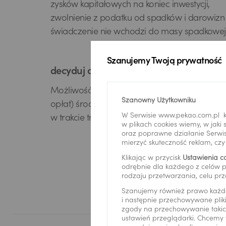
zysków kapitałowych na koniec inwestycji,
zwolnienie z podatku od spadków i darowizn
świadczenie nie wchodzi do masy spadkowej
Szanujemy Twoją prywatność
decyduj o zainwestowanych środkach
Możliwość przenoszenia (bez dodatkowych
Szanowny Użytkowniku
opłat) środków pomiędzy różnymi fundusza
W Serwisie www.pekao.com.pl k
w trakcie trwania inwestycji
w plikach cookies wiemy, w jak
oraz poprawne działanie Serwis
mierzyć skuteczność reklam, cz
Klikając w przycisk
Ustawienia c
odrębnie dla każdego z celów p
rodzaju przetwarzania, celu prz
USD
Szanujemy również prawo każd
i następnie przechowywane pliki
zgody na przechowywanie takich
ustawień przeglądarki. Chcemy 