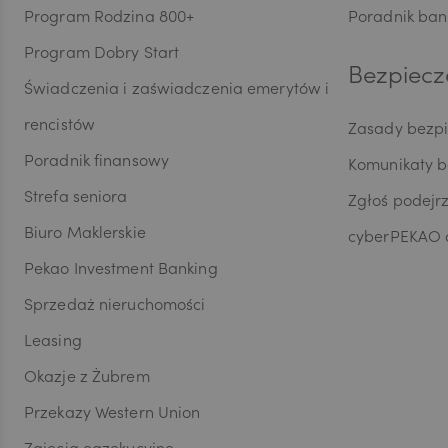
Program Rodzina 800+
Poradnik ban
Program Dobry Start
HUF
Bezpiecz
Świadczenia i zaświadczenia emerytów i
rencistów
Zasady bezp
JPY
Poradnik finansowy
Komunikaty 
Strefa seniora
Zgłoś podejr
CZK
Biuro Maklerskie
cyberPEKAO d
Pekao Investment Banking
Sprzedaż nieruchomości
DKK
Leasing
Okazje z Żubrem
NOK
Przekazy Western Union