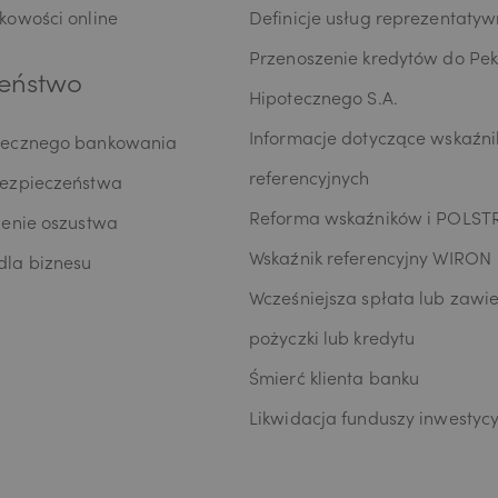
kowości online
Definicje usług reprezentaty
Przenoszenie kredytów do Pe
eństwo
Hipotecznego S.A.
Informacje dotyczące wskaźn
iecznego bankowania
referencyjnych
bezpieczeństwa
Reforma wskaźników i POLST
zenie oszustwa
Wskaźnik referencyjny WIRON
la biznesu
Wcześniejsza spłata lub zawie
pożyczki lub kredytu
Śmierć klienta banku
Likwidacja funduszy inwestyc