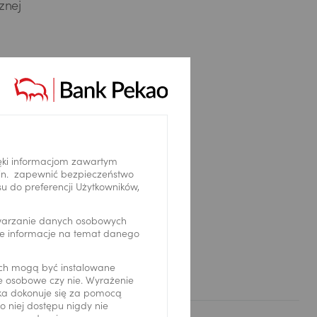
znej
a w
nia na
ęki informacjom zawartym
.in. zapewnić bezpieczeństwo
 do preferencji Użytkowników,
twarzanie danych osobowych
we informacje na temat danego
ch mogą być instalowane
ne osobowe czy nie. Wyrażenie
ika dokonuje się za pomocą
 niej dostępu nigdy nie