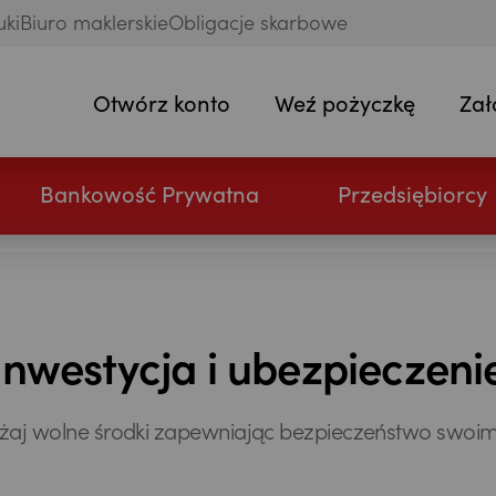
uki
Biuro maklerskie
Obligacje skarbowe
Otwórz konto
Weź pożyczkę
Zał
Bankowość Prywatna
Przedsiębiorcy
Inwestycja i ubezpieczeni
aj wolne środki zapewniając bezpieczeństwo swoim 