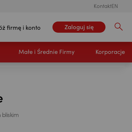
Kontakt
EN
Zaloguj się
óż firmę i konto
Wpisz szu
Małe i Średnie Firmy
Korporacje
e
bliskim