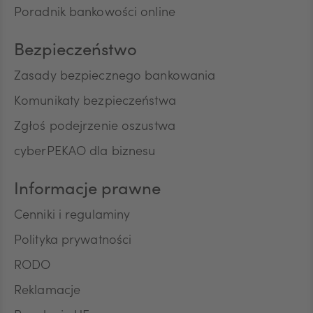
Poradnik bankowości online
przez Bank automatycznych systemów
wywołujących w celu marketingu bezpośredniego.
Na podstawie niniejszej zgody mogą być
Bezpieczeństwo
przetwarzane przez Bank następujące rodzaje
Pana/Pani danych osobowych: identyfikacyjne,
Zasady bezpiecznego bankowania
teleadresowe, dotyczące sytuacji ekonomicznej,
Komunikaty bezpieczeństwa
poziomu wykształcenia oraz posiadanych
produktów finansowych. Niniejszą zgodę składam
Zgłoś podejrzenie oszustwa
dobrowolnie i oświadczam, że zostałem/am/
cyberPEKAO dla biznesu
poinformowany/a/ o prawie do jej wycofania w
dowolnym momencie. Przyjmuję do wiadomości, że
wycofanie zgody nie wpływa na zgodność z
Informacje prawne
prawem przetwarzania, którego dokonano na
podstawie zgody przed jej wycofaniem.
Cenniki i regulaminy
Polityka prywatności
RODO
Reklamacje