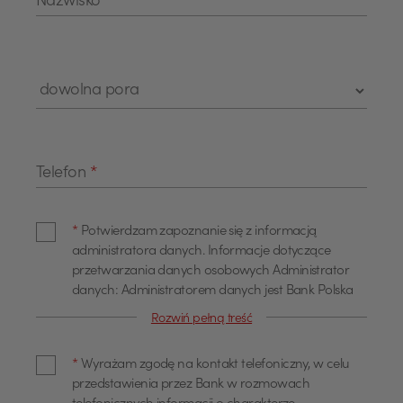
Nazwisko
*
Telefon
*
*
Potwierdzam zapoznanie się z informacją
administratora danych. Informacje dotyczące
przetwarzania danych osobowych Administrator
danych: Administratorem danych jest Bank Polska
Kasa Opieki Spółka Akcyjna z siedzibą w Warszawie,
Rozwiń pełną treść
przy ul. Żubra 1 (dalej również jako "Bank"). Dane
kontaktowe Z administratorem można się
*
Wyrażam zgodę na kontakt telefoniczny, w celu
skontaktować poprzez adres email
przedstawienia przez Bank w rozmowach
info@pekao.com.pl, telefonicznie pod numerem 519